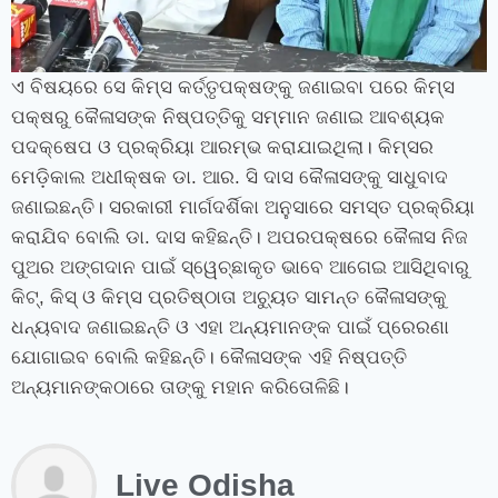
ଏ ବିଷୟରେ ସେ କିମ୍‍ସ କର୍ତ୍ତୃପକ୍ଷଙ୍କୁ ଜଣାଇବା ପରେ କିମ୍‍ସ
ପକ୍ଷରୁ କୈଳାସଙ୍କ ନିଷ୍ପତ୍ତିକୁ ସମ୍ମାନ ଜଣାଇ ଆବଶ୍ୟକ
ପଦକ୍ଷେପ ଓ ପ୍ରକ୍ରିୟା ଆରମ୍ଭ କରାଯାଇଥିଲା। କିମ୍‍ସର
ମେଡ଼ିକାଲ ଅଧୀକ୍ଷକ ଡା. ଆର. ସି ଦାସ କୈଳାସଙ୍କୁ ସାଧୁବାଦ
ଜଣାଇଛନ୍ତି। ସରକାରୀ ମାର୍ଗଦର୍ଶିକା ଅନୁସାରେ ସମସ୍ତ ପ୍ରକ୍ରିୟା
କରାଯିବ ବୋଲି ଡା. ଦାସ କହିଛନ୍ତି। ଅପରପକ୍ଷରେ କୈଳାସ ନିଜ
ପୁଅର ଅଙ୍ଗଦାନ ପାଇଁ ସ୍ୱେଚ୍ଛାକୃତ ଭାବେ ଆଗେଇ ଆସିଥିବାରୁ
କିଟ୍‍, କିସ୍‍ ଓ କିମ୍‍ସ ପ୍ରତିଷ୍ଠାତା ଅଚ୍ୟୁତ ସାମନ୍ତ କୈଳାସଙ୍କୁ
ଧନ୍ୟବାଦ ଜଣାଇଛନ୍ତି ଓ ଏହା ଅନ୍ୟମାନଙ୍କ ପାଇଁ ପ୍ରେରଣା
ଯୋଗାଇବ ବୋଲି କହିଛନ୍ତି। କୈଳାସଙ୍କ ଏହି ନିଷ୍ପତ୍ତି
ଅନ୍ୟମାନଙ୍କଠାରେ ତାଙ୍କୁ ମହାନ କରିତୋଳିଛି।
Live Odisha