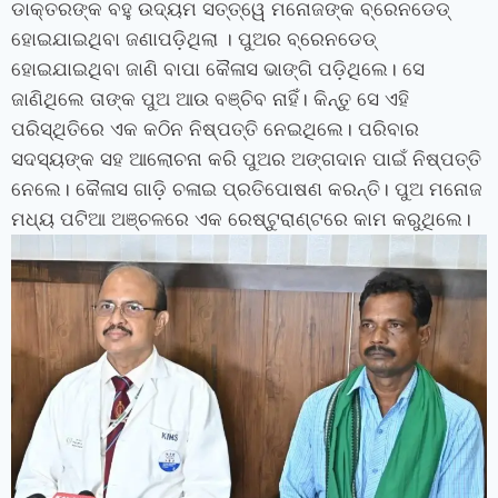
ଡାକ୍ତରଙ୍କ ବହୁ ଉଦ୍ୟମ ସତ୍ତ୍ୱେ ମନୋଜଙ୍କ ବ୍ରେନଡେଡ୍‍
ହୋଇଯାଇଥିବା ଜଣାପଡ଼ିଥିଲା । ପୁଅର ବ୍ରେନଡେଡ୍‍
ହୋଇଯାଇଥିବା ଜାଣି ବାପା କୈଳାସ ଭାଙ୍ଗି ପଡ଼ିଥିଲେ। ସେ
ଜାଣିଥିଲେ ତାଙ୍କ ପୁଅ ଆଉ ବଞ୍ଚିବ ନାହିଁ। କିନ୍ତୁ ସେ ଏହି
ପରିସ୍ଥିତିରେ ଏକ କଠିନ ନିଷ୍ପତ୍ତି ନେଇଥିଲେ। ପରିବାର
ସଦସ୍ୟଙ୍କ ସହ ଆଲୋଚନା କରି ପୁଅର ଅଙ୍ଗଦାନ ପାଇଁ ନିଷ୍ପତ୍ତି
ନେଲେ। କୈଳାସ ଗାଡ଼ି ଚଳାଇ ପ୍ରତିପୋଷଣ କରନ୍ତି। ପୁଅ ମନୋଜ
ମଧ୍ୟ ପଟିଆ ଅଞ୍ଚଳରେ ଏକ ରେଷ୍ଟୁରାଣ୍ଟରେ କାମ କରୁଥିଲେ।