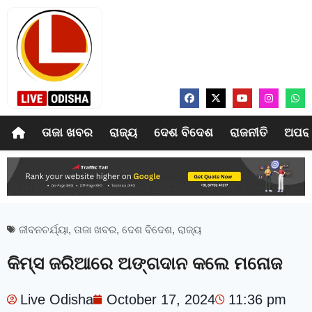
ତାଜା ଖବର
ରାଜ୍ୟ
ଦେଶ ବିଦେଶ
ରାଜନୀତି
ଅପର
ଜୀବନଚର୍ଯ୍ୟା
,
ତାଜା ଖବର
,
ଦେଶ ବିଦେଶ
,
ରାଜ୍ୟ
କିମ୍‍ସ ଜରିଆରେ ଅଙ୍ଗଦାନ କଲେ ମନୋଜ
Live Odisha
October 17, 2024
11:36 pm