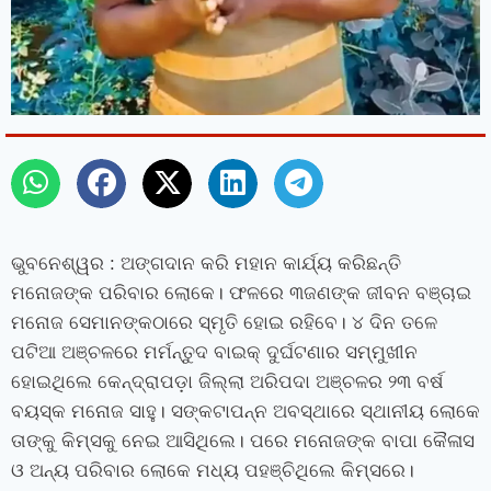
ଭୁବନେଶ୍ୱର : ଅଙ୍ଗଦାନ କରି ମହାନ କାର୍ଯ୍ୟ କରିଛନ୍ତି
ମନୋଜଙ୍କ ପରିବାର ଲୋକେ। ଫଳରେ ୩ଜଣଙ୍କ ଜୀବନ ବଞ୍ଚାଇ
ମନୋଜ ସେମାନଙ୍କଠାରେ ସ୍ମୃତି ହୋଇ ରହିବେ। ୪ ଦିନ ତଳେ
ପଟିଆ ଅଞ୍ଚଳରେ ମର୍ମନ୍ତୁଦ ବାଇକ୍‍ ଦୁର୍ଘଟଣାର ସମ୍ମୁଖୀନ
ହୋଇଥିଲେ କେନ୍ଦ୍ରାପଡ଼ା ଜିଲ୍ଲା ଅରିପଦା ଅଞ୍ଚଳର ୨୩ ବର୍ଷ
ବୟସ୍କ ମନୋଜ ସାହୁ। ସଙ୍କଟାପନ୍ନ ଅବସ୍ଥାରେ ସ୍ଥାନୀୟ ଲୋକେ
ତାଙ୍କୁ କିମ୍‍ସକୁ ନେଇ ଆସିଥିଲେ। ପରେ ମନୋଜଙ୍କ ବାପା କୈଳାସ
ଓ ଅନ୍ୟ ପରିବାର ଲୋକେ ମଧ୍ୟ ପହଞ୍ଚିଥିଲେ କିମ୍‍ସରେ।