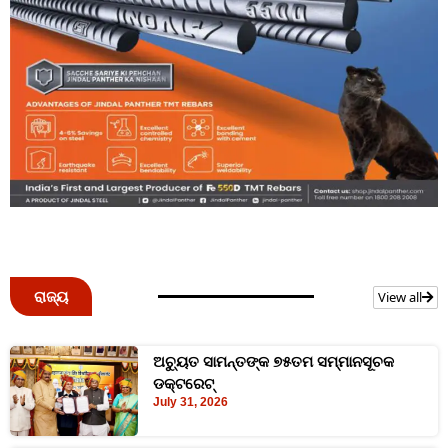
ରାଜ୍ୟ
View all
ଅଚ୍ୟୁତ ସାମନ୍ତଙ୍କ ୭୫ତମ ସମ୍ମାନସୂଚକ
ଡକ୍ଟରେଟ୍‌
July 31, 2026