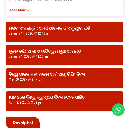
Read More »
ମକର ସଂକ୍ରାନ୍ତି : ଆଶା ଆଲୋକ ଓ ସମୃଦ୍ଧିର ପର୍ବ
January 14, 2026
12:18 am
ନୂତନ ବର୍ଷ: ଆଶା ଓ ଦାୟିତ୍ୱର ନୂଆ ଆରମ୍ଭ
January 1, 2026
11:20 am
ବିଶ୍ୱ ପାଳନ କଲା ୧୨ତମ ଆର୍ଟ ଅଫ୍‍ ଗିଭିଂ ଦିବସ
May 20, 2025
9:14 pm
KIMSରେ ବିଶ୍ୱ ସ୍ୱାସ୍ଥ୍ୟ ଦିବସ ୨୦୨୫ ପାଳିତ
April 8, 2025
3:58 pm
Rashiphal