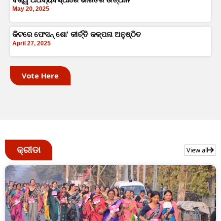
May 20, 2025
କିଟରେ ଫେସନ୍‍ ଶୋ’ କୀର୍ତ୍ତି କଳ୍ପନା ଅନୁଷ୍ଠିତ
April 27, 2025
Vote Here
କ୍ରୀଡା
View all