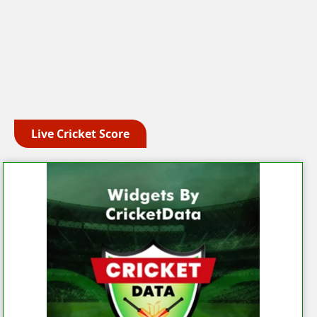
Live Cricket Score
Get this Widget
Fixture
Live
Result
No live matches found.
See recent results
See fixtures