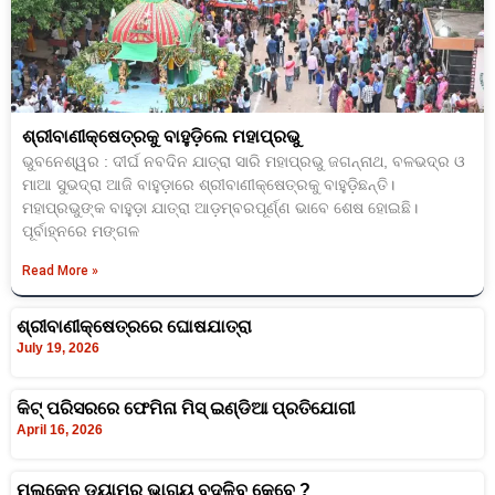
ଶ୍ରୀବାଣୀକ୍ଷେତ୍ରକୁ ବାହୁଡ଼ିଲେ ମହାପ୍ରଭୁ
ଭୁବନେଶ୍ୱର : ଦୀର୍ଘ ନବଦିନ ଯାତ୍ରା ସାରି ମହାପ୍ରଭୁ ଜଗନ୍ନାଥ, ବଳଭଦ୍ର ଓ
ମାଆ ସୁଭଦ୍ରା ଆଜି ବାହୁଡ଼ାରେ ଶ୍ରୀବାଣୀକ୍ଷେତ୍ରକୁ ବାହୁଡ଼ିଛନ୍ତି।
ମହାପ୍ରଭୁଙ୍କ ବାହୁଡ଼ା ଯାତ୍ରା ଆଡ଼ମ୍ବରପୂର୍ଣ୍ଣ ଭାବେ ଶେଷ ହୋଇଛି।
ପୂର୍ବାହ୍ନରେ ମଙ୍ଗଳ
Read More »
ଶ୍ରୀବାଣୀକ୍ଷେତ୍ରରେ ଘୋଷଯାତ୍ରା
July 19, 2026
କିଟ୍‍ ପରିସରରେ ଫେମିନା ମିସ୍ ଇଣ୍ଡିଆ ପ୍ରତିଯୋଗୀ
April 16, 2026
ମଲକେନ ଡ୍ୟାମର ଭାଗ୍ୟ ବଦଳିବ କେବେ ?