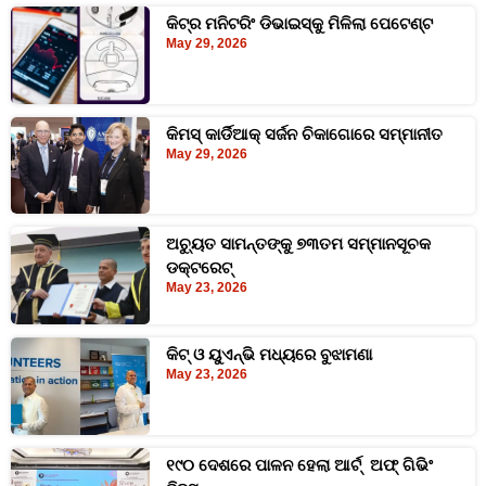
କିଟ୍‍ର ମନିଟରିଂ ଡିଭାଇସ୍‍କୁ ମିଳିଲା ପେଟେଣ୍ଟ
May 29, 2026
କିମସ୍ କାର୍ଡିଆକ୍ ସର୍ଜନ ଚିକାଗୋରେ ସମ୍ମାନୀତ
May 29, 2026
ଅଚ୍ୟୁତ ସାମନ୍ତଙ୍କୁ ୭୩ତମ ସମ୍ମାନସୂଚକ
ଡକ୍ଟରେଟ୍
May 23, 2026
କିଟ୍‍ ଓ ୟୁଏନ୍‍ଭି ମଧ୍ୟରେ ବୁଝାମଣା
May 23, 2026
୧୯୦ ଦେଶରେ ପାଳନ ହେଲା ଆର୍ଟ୍ ଅଫ୍ ଗିଭିଂ