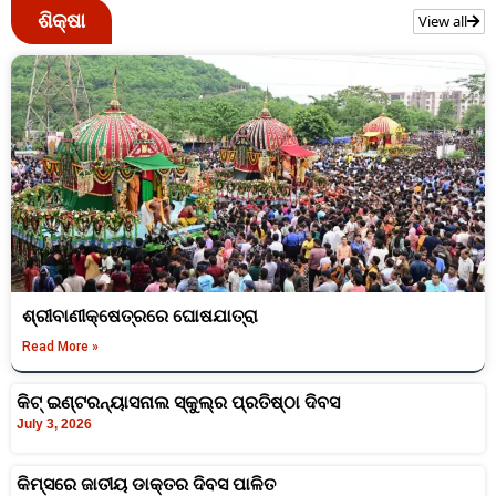
ଶିକ୍ଷା
View all
ଶ୍ରୀବାଣୀକ୍ଷେତ୍ରରେ ଘୋଷଯାତ୍ରା
Read More »
କିଟ୍ ଇଣ୍ଟରନ୍ୟାସନାଲ ସ୍କୁଲ୍‍ର ପ୍ରତିଷ୍ଠା ଦିବସ
July 3, 2026
କିମ୍‍ସରେ ଜାତୀୟ ଡାକ୍ତର ଦିବସ ପାଳିତ