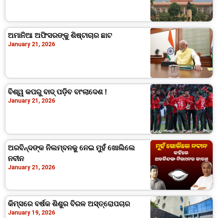
ଅମାନିଆ ଅଫିସରଙ୍କୁ ଶିଷ୍ଟାଚାର ଛାଟ
January 21, 2026
ବିଶ୍ୱ କପରୁ ବାଦ୍ ପଡ଼ିବ ବାଂଲାଦେଶ !
January 21, 2026
ଅରବିନ୍ଦଙ୍କ ନିଲମ୍ବନକୁ ନେଇ ମୁହଁ ଖୋଲିଲେ
ନବୀନ
January 21, 2026
କିମ୍‍ସରେ ବର୍ଷକ ଶିଶୁର ବିରଳ ଅସ୍ତ୍ରୋପଚାର
January 19, 2026