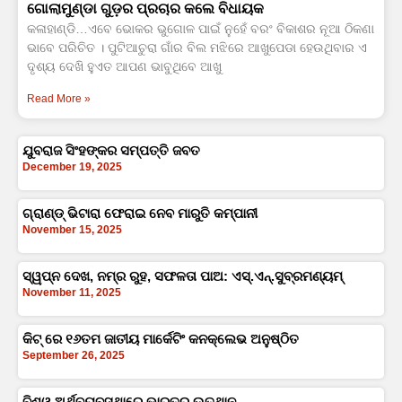
ଗୋଲାମୁଣ୍ଡା ଗୁଡ଼ର ପ୍ରଚାର କଲେ ବିଧାୟକ
କଳାହାଣ୍ଡି…ଏବେ ଭୋକର ଭୁଗୋଳ ପାଇଁ ନୁହେଁ ବରଂ ବିକାଶର ନୂଆ ଠିକଣା
ଭାବେ ପରିଚିତ । ପୁଟିଆଚୁରା ଗାଁର ବିଲ ମଝିରେ ଆଖୁପେଡା ହେଉଥିବାର ଏ
ଦୃଶ୍ୟ ଦେଖି ହୁଏତ ଆପଣ ଭାବୁଥିବେ ଆଖୁ
Read More »
ଯୁବରାଜ ସିଂହଙ୍କର ସମ୍ପତ୍ତି ଜବତ
December 19, 2025
ଗ୍ରାଣ୍ଡ୍ ଭିଟାରା ଫେରାଇ ନେବ ମାରୁତି କମ୍ପାନୀ
November 15, 2025
ସ୍ୱପ୍ନ ଦେଖ, ନମ୍ର ରୁହ, ସଫଳତା ପାଅ: ଏସ୍‌.ଏନ୍‌.ସୁବ୍ରମଣ୍ୟମ୍‌
November 11, 2025
କିଟ୍ ରେ ୧୬ତମ ଜାତୀୟ ମାର୍କେଟିଂ କନକ୍ଲେଭ ଅନୁଷ୍ଠିତ
September 26, 2025
ବିଶ୍ୱ ଅର୍ଥବ୍ୟବସ୍ଥାରେ ଭାରତର ଉତ୍ଥାନ