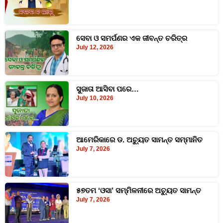
ସେବା ଓ ସମର୍ପଣର ଏକ ଜୀବନ୍ତ ଚରିତ୍ର
July 12, 2026
ସୁଜାତା ଆସିବା ପରେ…
July 10, 2026
ଆମେରିକାରେ ଡ. ଅଚ୍ୟୁତ ସାମନ୍ତ ସମ୍ମାନିତ
July 7, 2026
୫୭ତମ ‘ଓସା’ ସମ୍ମିଳନୀରେ ଅଚ୍ୟୁତ ସାମନ୍ତ
July 7, 2026