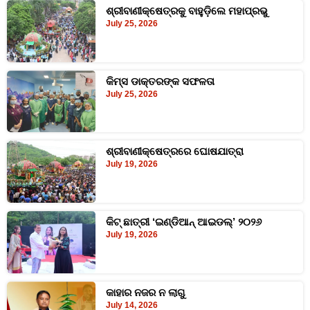
ଶ୍ରୀବାଣୀକ୍ଷେତ୍ରକୁ ବାହୁଡ଼ିଲେ ମହାପ୍ରଭୁ
July 25, 2026
କିମ୍‍ସ ଡାକ୍ତରଙ୍କ ସଫଳତା
July 25, 2026
ଶ୍ରୀବାଣୀକ୍ଷେତ୍ରରେ ଘୋଷଯାତ୍ରା
July 19, 2026
କିଟ୍‍ ଛାତ୍ରୀ ‘ଇଣ୍ଡିଆନ୍ ଆଇଡଲ୍‌’ ୨୦୨୬
July 19, 2026
କାହାର ନଜର ନ ଲାଗୁ
July 14, 2026