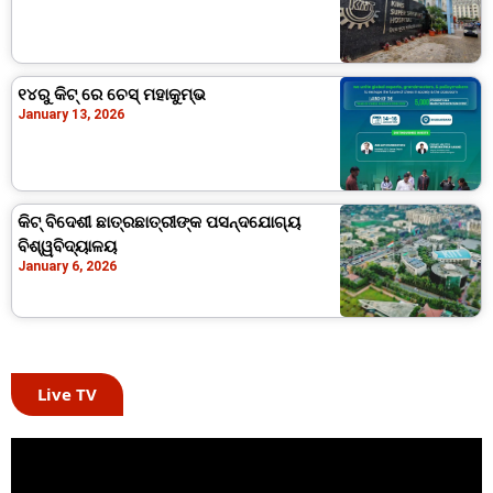
୧୪ରୁ କିଟ୍ ରେ ଚେସ୍‍ ମହାକୁମ୍ଭ
January 13, 2026
କିଟ୍‍ ବିଦେଶୀ ଛାତ୍ରଛାତ୍ରୀଙ୍କ ପସନ୍ଦଯୋଗ୍ୟ
ବିଶ୍ୱବିଦ୍ୟାଳୟ
January 6, 2026
Live TV