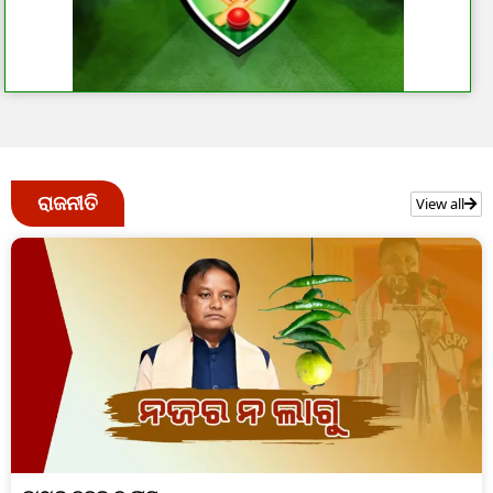
ରାଜନୀତି
View all