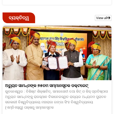
ବ୍ୟକ୍ତିତ୍ୱ
View all
ଅଚ୍ୟୁତ ସାମନ୍ତଙ୍କ ୭୫ତମ ସମ୍ମାନସୂଚକ ଡକ୍ଟରେଟ୍‌
ଭୁବନେଶ୍ୱର : ବିଶିଷ୍ଟ ଶିକ୍ଷାବିତ୍‌, ସମାଜସେବୀ ତଥା କିଟ୍ ଓ କିସ୍ ପ୍ରତିଷ୍ଠାତା
ଅଚ୍ୟୁତ ସାମନ୍ତଙ୍କୁ ରାଜସ୍ଥାନ ବିକାନେରସ୍ଥିତ ରାଜ୍ୟର ଅନ୍ୟତମ ପୁରାତନ
ସରକାରୀ ବିଶ୍ୱବିଦ୍ୟାଳୟ ମହାରାଜା ଗଙ୍ଗା ସିଂହ ବିଶ୍ୱବିଦ୍ୟାଳୟ
(ଏମ୍‌ଜିଏସ୍‌ୟୁ) ପକ୍ଷରୁ ସମ୍ମାନସୂଚକ