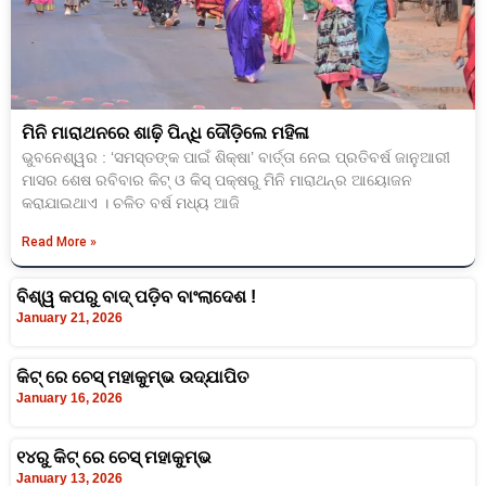
ମିନି ମାରାଥନରେ ଶାଢ଼ି ପିନ୍ଧି ଦୌଡ଼ିଲେ ମହିଳା
ଭୁବନେଶ୍ୱର : ‘ସମସ୍ତଙ୍କ ପାଇଁ ଶିକ୍ଷା’ ବାର୍ତ୍ତା ନେଇ ପ୍ରତିବର୍ଷ ଜାନୁଆରୀ
ମାସର ଶେଷ ରବିବାର କିଟ୍ ଓ କିସ୍ ପକ୍ଷରୁ ମିନି ମାରାଥନ୍‌ର ଆୟୋଜନ
କରାଯାଇଥାଏ । ଚଳିତ ବର୍ଷ ମଧ୍ୟ ଆଜି
Read More »
ବିଶ୍ୱ କପରୁ ବାଦ୍ ପଡ଼ିବ ବାଂଲାଦେଶ !
January 21, 2026
କିଟ୍‍ ରେ ଚେସ୍‍ ମହାକୁମ୍ଭ ଉଦ୍‍ଯାପିତ
January 16, 2026
୧୪ରୁ କିଟ୍ ରେ ଚେସ୍‍ ମହାକୁମ୍ଭ
January 13, 2026