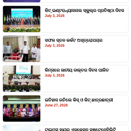
କିଟ୍ ଇଣ୍ଟରନ୍ୟାସନାଲ ସ୍କୁଲ୍‍ର ପ୍ରତିଷ୍ଠା ଦିବସ
July 3, 2026
ସଫଳ ସ୍ତନ କର୍କଟ ଅସ୍ତ୍ରୋପଚାର
July 3, 2026
କିମ୍‍ସରେ ଜାତୀୟ ଡାକ୍ତର ଦିବସ ପାଳିତ
July 3, 2026
ଇତିହାସ ରଚିଲେ କିସ୍‍ ଓ କିଟ୍ ଛାତ୍ରଛାତ୍ରୀ
June 27, 2026
ଟାଇମ୍‍ସ ହାୟର ଏଜୁକେସନ ସଷ୍ଟେନେବିଲିଟି