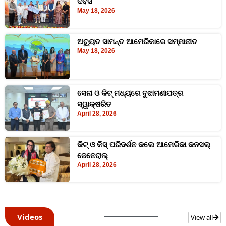
ଦିବସ
May 18, 2026
ଅଚ୍ୟୁତ ସାମନ୍ତ ଆମେରିକାରେ ସମ୍ମାନୀତ
May 18, 2026
ସେନା ଓ କିଟ୍‌ ମଧ୍ୟରେ ବୁଝାମଣାପତ୍ର
ସ୍ୱାକ୍ଷରିତ
April 28, 2026
କିଟ୍‍ ଓ କିସ୍‍ ପରିଦର୍ଶନ କଲେ ଆମେରିକା କନସଲ୍
ଜେନେରାଲ୍
April 28, 2026
Videos
View all