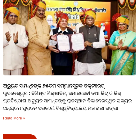
ଅଚ୍ୟୁତ ସାମନ୍ତଙ୍କ ୭୫ତମ ସମ୍ମାନସୂଚକ ଡକ୍ଟରେଟ୍‌
ଭୁବନେଶ୍ୱର : ବିଶିଷ୍ଟ ଶିକ୍ଷାବିତ୍‌, ସମାଜସେବୀ ତଥା କିଟ୍ ଓ କିସ୍
ପ୍ରତିଷ୍ଠାତା ଅଚ୍ୟୁତ ସାମନ୍ତଙ୍କୁ ରାଜସ୍ଥାନ ବିକାନେରସ୍ଥିତ ରାଜ୍ୟର
ଅନ୍ୟତମ ପୁରାତନ ସରକାରୀ ବିଶ୍ୱବିଦ୍ୟାଳୟ ମହାରାଜା ଗଙ୍ଗା
Read More »