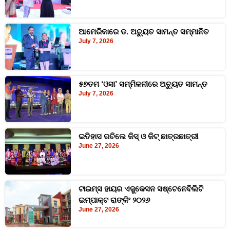
ଆମେରିକାରେ ଡ. ଅଚ୍ୟୁତ ସାମନ୍ତ ସମ୍ମାନିତ
July 7, 2026
୫୭ତମ ‘ଓସା’ ସମ୍ମିଳନୀରେ ଅଚ୍ୟୁତ ସାମନ୍ତ
July 7, 2026
ଇତିହାସ ରଚିଲେ କିସ୍‍ ଓ କିଟ୍ ଛାତ୍ରଛାତ୍ରୀ
June 27, 2026
ଟାଇମ୍‍ସ ହାୟର ଏଜୁକେସନ ସଷ୍ଟେନେବିଲିଟି
ଇମ୍ପାକ୍ଟ ରାଙ୍କିଂ ୨୦୨୬
June 27, 2026