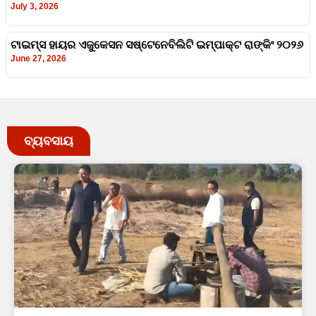
July 3, 2026
ଟାଇମ୍‍ସ ହାୟର ଏଜୁକେସନ ସଷ୍ଟେନେବିଲିଟି ଇମ୍ପାକ୍ଟ ରାଙ୍କିଂ ୨୦୨୬
June 27, 2026
ବ୍ୟବସାୟ