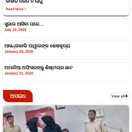
କାହାର ନଜର ନ ଲାଗୁ
Read More »
ସୁଜାତା ଆସିବା ପରେ…
July 10, 2026
ଆସନ୍ତାକାଲି ପାୱାରଙ୍କ ଶେଷକୃତ୍ୟ
January 28, 2026
ଅମାନିଆ ଅଫିସରଙ୍କୁ ଶିଷ୍ଟାଚାର ଛାଟ
January 21, 2026
ଅପରାଧ
View all