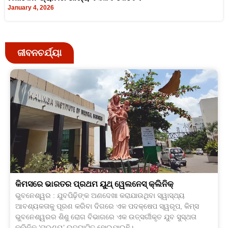
January 4, 2026
ଜୀବନଚର୍ଯ୍ୟା
କିମସରେ ଭାରତର ପ୍ରଥମ ୟୁଥ୍‍ ୱେଲନେସ୍‍ କ୍ଲିନିକ୍
ଭୁବନେଶ୍ୱର : ଯୁବପିଢ଼ିଙ୍କ ଅଣଦେଖା କରାଯାଉଥିବା ସ୍ୱାସ୍ଥ୍ୟ
ଆବଶ୍ୟକତାକୁ ପୂରଣ କରିବା ଦିଗରେ ଏକ ପଦକ୍ଷେପ ସ୍ୱରୂପ, କିମ୍‍ସ
ଭୁବନେଶ୍ୱରର ଶିଶୁ ରୋଗ ବିଭାଗରେ ଏକ ଉତ୍ସର୍ଗୀକୃତ ଯୁବ ସୁସ୍ଥତା
କ୍ଲିନିକ୍ ‘ତାରୁଣ୍ୟ’ ଉଦଘାଟିତ ହୋଇଯାଇଛି।