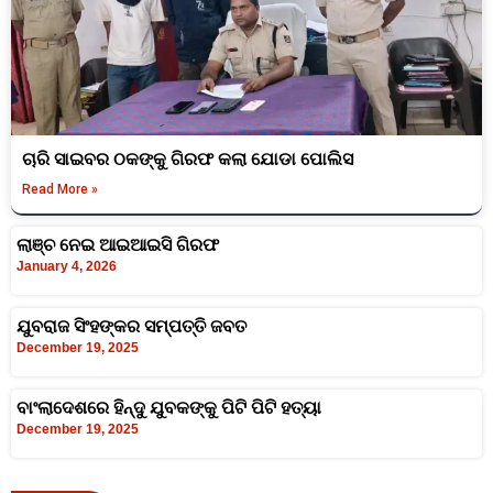
ଚାରି ସାଇବର ଠକଙ୍କୁ ଗିରଫ କଲା ଯୋଡା ପୋଲିସ
Read More »
ଲାଞ୍ଚ ନେଇ ଆଇଆଇସି ଗିରଫ
January 4, 2026
ଯୁବରାଜ ସିଂହଙ୍କର ସମ୍ପତ୍ତି ଜବତ
December 19, 2025
ବାଂଲାଦେଶରେ ହିନ୍ଦୁ ଯୁବକଙ୍କୁ ପିଟି ପିଟି ହତ୍ୟା
December 19, 2025