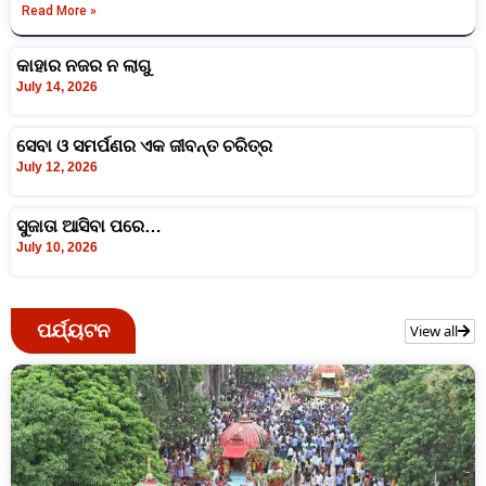
Read More »
କାହାର ନଜର ନ ଲାଗୁ
July 14, 2026
ସେବା ଓ ସମର୍ପଣର ଏକ ଜୀବନ୍ତ ଚରିତ୍ର
July 12, 2026
ସୁଜାତା ଆସିବା ପରେ…
July 10, 2026
ପର୍ଯ୍ୟଟନ
View all