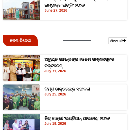
ଇମ୍ପାକ୍ଟ ରାଙ୍କିଂ ୨୦୨୬
June 27, 2026
ଦେଶ ବିଦେଶ
View all
ଅଚ୍ୟୁତ ସାମନ୍ତଙ୍କ ୭୫ତମ ସମ୍ମାନସୂଚକ
ଡକ୍ଟରେଟ୍‌
July 31, 2026
କିମ୍‍ସ ଡାକ୍ତରଙ୍କ ସଫଳତା
July 25, 2026
କିଟ୍‍ ଛାତ୍ରୀ ‘ଇଣ୍ଡିଆନ୍ ଆଇଡଲ୍‌’ ୨୦୨୬
July 19, 2026