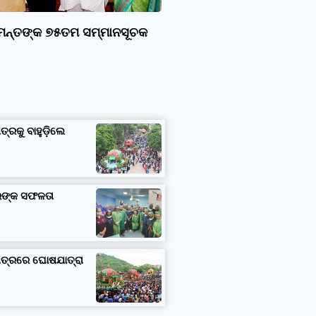
ାମନ୍ତଙ୍କ ୭୫ତମ ସମ୍ମାନସୂଚକ
ତ୍ରକୁ ବାହୁଡ଼ିଲେ
ତରଙ୍କ ସଫଳତା
ଷେତ୍ରରେ ଘୋଷଯାତ୍ରା