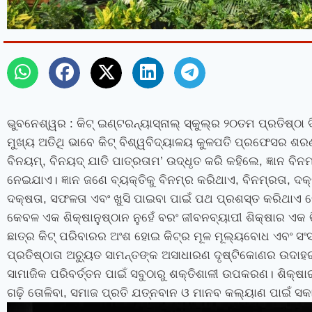
ଭୁବନେଶ୍ୱର :
କିଟ୍ ଇଣ୍ଟରନ୍ୟାସ୍‍ନାଲ୍‍ ସ୍କୁଲ୍‍ର ୨୦ତମ ପ୍ରତିଷ୍
ମୁଖ୍ୟ ଅତିଥି ଭାବେ କିଟ୍‍ ବିଶ୍ୱବିଦ୍ୟାଳୟ କୁଳପତି ପ୍ରଫେସର ଶରଣଜ
ବିନୟମ୍‌
,
ବିନୟଦ୍ ଯାତି ପାତ୍ରତାମ’ ଉଦ୍ଧୃତ କରି କହିଲେ
,
ଜ୍ଞାନ ବି
ନେଇଯାଏ। ଜ୍ଞାନ ଜଣେ ବ୍ୟକ୍ତିକୁ ବିନମ୍ର କରିଥାଏ
,
ବିନମ୍ରତା
,
ଦକ୍
ଦକ୍ଷତା
,
ସଫଳତା ଏବଂ ଖୁସି ପାଇବା ପାଇଁ ପଥ ପ୍ରଶସ୍ତ କରିଥାଏ ବ
କେବଳ ଏକ ଶିକ୍ଷାନୁଷ୍ଠାନ ନୁହେଁ ବରଂ ଜୀବନବ୍ୟାପୀ ଶିକ୍ଷାର ଏକ 
ଛାତ୍ର କିଟ୍ ପରିବାରର ଅଂଶ ହୋଇ କିଟ୍‌ର ମୂଳ ମୂଲ୍ୟବୋଧ ଏବଂ ସଂସ୍କୃ
ପ୍ରତିଷ୍ଠାତା ଅଚ୍ୟୁତ ସାମନ୍ତଙ୍କ ଅସାଧାରଣ ଦୃଷ୍ଟିକୋଣର ଉଦା
ସାମାଜିକ ପରିବର୍ତ୍ତନ ପାଇଁ ସବୁଠାରୁ ଶକ୍ତିଶାଳୀ ଉପକରଣ। ଶିକ୍ଷା
ଗଢ଼ି ତୋଳିବା
,
ସମାଜ ପ୍ରତି ଯତ୍ନବାନ ଓ ମାନବ କଲ୍ୟାଣ ପାଇଁ ସକ