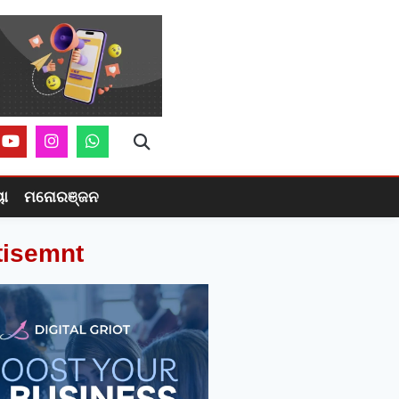
ୟା
ମନୋରଞ୍ଜନ
tisemnt