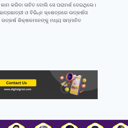
ଇଁ କାମ କରିବା ଉଚିତ ବୋଲି ସେ ପରାମର୍ଶ ଦେଇଥିଲେ।
ାତ୍ରଛାତ୍ରୀ ଓ ବିଭିନ୍ନ କ୍ଷେତ୍ରରେ ଉତ୍କର୍ଷତା
। ଉତ୍କର୍ଷ ଶିକ୍ଷକମାନଙ୍କୁ ମଧ୍ୟ ସମ୍ମାନିତ