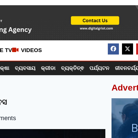
VE TV
VIDEOS
ିକ୍ଷା
ବ୍ୟବସାୟ
କ୍ରୀଡା
ବ୍ୟକ୍ତିତ୍ଵ
ପର୍ଯ୍ୟଟନ
ଜୀବନଚର୍ଯ୍
Adver
ିବସ
ments