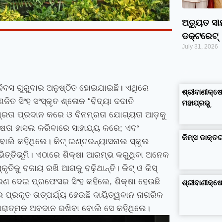
ଅଚ୍ୟୁତ ସ
ଡକ୍ଟରେଟ୍‌
July 31, 2026
google maps alternative
excel formula generator
disadvantages and advantages of computer
business ideas in kolkata
business ideas in assam
business ideas in gujarat
dropshipping suppliers india
IT Companies in Madurai
ଠା ଦିବସ ଗୁରୁବାର ଅନୁଷ୍ଠିତ ହୋଇଯାଇଛି। ଏଥିରେ
ଶ୍ରୀବାଣୀକ୍ଷେ
ିତ ସିଂହ ସଂସ୍କୃତ ଶ୍ଳୋକ “ବିଦ୍ୟା ଦଦାତି
ମହାପ୍ରଭୁ
ନମ୍ରତା ପ୍ରଦାନ କରେ ଓ ବିନମ୍ରତା ଯୋଗ୍ୟତା ଆଡ଼କୁ
ଷତା ହାସଲ କରିବାରେ ସାହାଯ୍ୟ କରେ
;
ଏବଂ
କିମ୍‍ସ ଡାକ୍
ୋଲି କହିଥିଲେ। କିଟ୍ ଇଣ୍ଟରନ୍ୟାସନାଲ ସ୍କୁଲ
ଭିତ୍ତିଭୂମି। ଏଠାରେ ଶିକ୍ଷା ଆରମ୍ଭ କରୁଥିବା ଅନେକ
ତିକୁ ବଜାୟ ରଖି ଆଗକୁ ବଢ଼ିଥାନ୍ତି। କିଟ୍ ଓ କିସ୍‍
ହରଣ ଦେଇ ପ୍ରଫେସର ସିଂହ କହିଲେ
,
ଶିକ୍ଷା ହେଉଛି
ଶ୍ରୀବାଣୀକ୍
ର ପ୍ରକୃତ ତାତ୍ପର୍ଯ୍ୟ ହେଉଛି ଦାୟିତ୍ୱବାନ ନାଗରିକ
ାରାତ୍ମକ ଅବଦାନ ରଖିବା ବୋଲି ସେ କହିଥିଲେ।