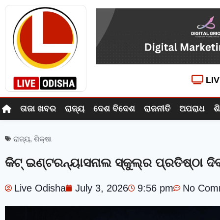
LI
ତାଜା ଖବର
ରାଜ୍ୟ
ଦେଶ ବିଦେଶ
ରାଜନୀତି
ଅପରାଧ
ଶ
ରାଜ୍ୟ
,
ଶିକ୍ଷା
କିଟ୍ ଇଣ୍ଟରନ୍ୟାସନାଲ ସ୍କୁଲ୍‍ର ପ୍ରତିଷ୍ଠା ଦ
Live Odisha
July 3, 2026
9:56 pm
No Com