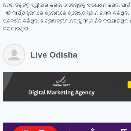
ନିଜର ତ୍ରୁଟିକୁ ସ୍ୱୀକାର କରିବା ଓ ସେଗୁଡ଼ିକୁ ସଂଶୋଧନ କରିବା ପା
ଏହି କାର୍ଯ୍ୟକ୍ରମରେ ଶ୍ରେଣୀରେ ଶ୍ରେଷ୍ଠ ସ୍ଥାନ ହାସଲ କରିଥିବା ଛ
ପ୍ରଦର୍ଶନ କରିଥିବା ଛାତ୍ରଛାତ୍ରୀମାନଙ୍କୁ ସମ୍ମାନିତ କରାଯାଇଥିଲା
କରାଯାଇଥିଲା।
Live Odisha
instagram bio for boys stylish font
instagram vip bio
instagram stylish bio
stylish bio for instagram
sanskrit bio for instagram
instagram bio in punjabi
instagram bio in hindi
rajput bio for instagram
facebook page name ideas
facebook status in hindi