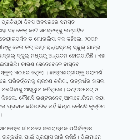
ଲ୍‍ର ପ୍ରତିଷ୍ଠା ଦିବସ ଅବସରରେ ସମସ୍ତ
ହା ସହ କେକ୍‍ କାଟି ସମସ୍ତଙ୍କୁ ଉତ୍ସାହିତ
୍କୁଲ୍‍ ଚେୟାରପର୍ସନ ଡ ମୋନାଲିସା ବଳ କହିଲେ
,
୨୦୦୭
ନେଇ କିଟ୍‍ ଇଣ୍ଟର୍‍ନ୍ୟାସ୍‍ନାଲ୍‍ ସ୍କୁଲ୍‍ ଯାତ୍ରା
୍‍ନାଲ୍‍ ସ୍କୁଲ୍‍ ମଧ୍ୟରୁ ଅନ୍ୟତମ ହୋଇପାରିଛି। ଏହା
 ହୋଇପାରିଛି। କାରଣ ସେତେବେଳେ ବାସ୍ତବ
 ସ୍କୁଲ୍‍ ଏଠାରେ ନଥିଲା । ଛାତ୍ରଛାତ୍ରୀଙ୍କୁ ପରାମର୍ଶ
ାବରେ ପରିବର୍ତ୍ତନକୁ ଗ୍ରହଣ କରିବା
,
ଉତ୍କର୍ଷତା ହାସଲ
ଗ ନକରିବାକୁ ଆହ୍ୱାନ କରିଥିଲେ। ଇଣ୍ଟରନେଟ୍‍ ଓ
େ କିହଲେ
,
କୌଣସି ଇଣ୍ଟରନେଟ୍‍ ଆଲଗୋରିଦମ ଦୟା
ଟତା ପ୍ରଦାନ କରିପାରିବ ନାହିଁ କିମ୍ବା କୌଣସି କୃତ୍ରିମ
ଁ।
ସେମାନଙ୍କ ଜୀବନରେ ସକାରାତ୍ମକ ପରିର୍ବତ୍ତନ
 ଉତ୍କର୍ଷତା ପାଇଁ ପ୍ରୟାସ ଜାରି ରଖିଛି। ପିଲାମାନେ