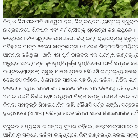
କିଟ୍ ଓ କିସ ସଭାପତି ଶାଶ୍ୱତୀ ବଳ
,
କିଟ୍ ଇଣ୍ଟରନ୍ୟାସ୍‍ନାଲ୍‍ ସ୍କୁ
ଛାତ୍ରଛାତ୍ରୀ
,
ଶିକ୍ଷକ ଏବଂ କର୍ମଚାରୀଙ୍କୁ ଶୁଭେଚ୍ଛା ଜଣାଇଥିଲେ। ଏ
କରିଥିଲେ।
ନିଜ ସ୍ୱାଗତ ଭାଷଣରେ
,
କିଟ୍‍ ଇଣ୍ଟର୍‍ନ୍ୟାସ୍‍ନାଲ୍‍ ସ
ମସିହାରେ ମାତ୍ର ୨୫ଜଣ ଛାତ୍ରଛାତ୍ରୀ ଓ୧୪ଜଣ ଶିକ୍ଷକଶିକ୍ଷୟିତ୍ରୀଙ୍କୁ 
ଆରମ୍ଭ କରିଥିଲା। ଆଜି ଏହା ପୂର୍ବ ଭାରତର ଏକ ପ୍ରମୁଖ ଇଣ୍ଟର୍‍ନ୍ୟାସ
ଅଚ୍ୟୁତ ସାମନ୍ତଙ୍କ ଦୂରଦୃଷ୍ଟିପୂର୍ଣ୍ଣ ଦୃଷ୍ଟିକୋଣ ପାଇଁ ସମ୍ଭବ
ଇଣ୍ଟରନ୍ୟାସ୍‍ନାଲ୍‍ ସ୍କୁଲ୍‍ ମାନଦଣ୍ଡରେ କୌଣସି ଇଣ୍ଟର୍‍ନ୍ୟାସ୍‍ନାଲ୍‍
ଦେଇ ସେ କହିଲେ
,
ପିଲାମାନେ ସାହସର ସହ ଚିନ୍ତା କରିବା
,
ନିର୍ଭିକ ଭ
କରିବାରେ ସ୍ଥିର ରହିବା ସହ କେବେବି ନିଜର ମାନବିକତାକୁ ପରିତ୍ୟା
ଏଆଇ ପ୍ରତି ନିର୍ଭର ହୋଇପଡୁଥିବା ପିଲାମାନଙ୍କୁ ପରାମର୍ଶ ଦେଇ ସ
କିମ୍ବା ସହାନୁଭୂତି ଶିଖାଇପାରିବ ନାହିଁ
,
କୌଣସି ସର୍ଚ୍ଚ ଇଞ୍ଜିନ୍ ସଚ୍ଚୋ
ବୁଦ୍ଧିମତ୍ତା (ଏଆଇ) ଚରିତ୍ର ଗଠନ କିମ୍ବା ସାହସ ଶିଖାଇପାରିବ ନାହି
ସ୍କୁଲର ଅଧ୍ୟକ୍ଷ ଡ ସଞ୍ଜୟ ସୁଆର କହିଲେ
,
ଛାତ୍ରଛାତ୍ରୀମାନେ 
ଆଣିବାକୁ ସକ୍ଷମ କରିବା ଲକ୍ଷ୍ୟରେ କିଟ୍‍ ଇଣ୍ଟରନ୍ୟାସନାଲ ସ୍କୁଲ୍‍