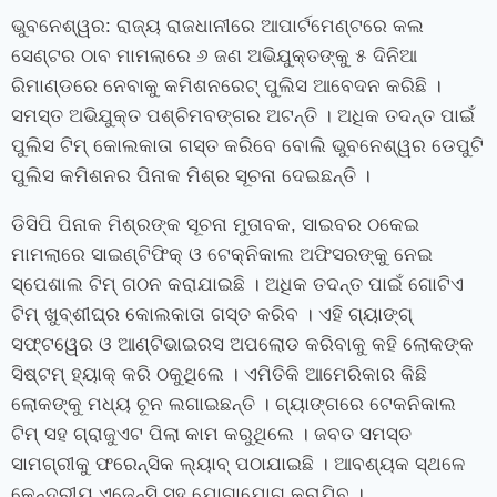
ଭୁବନେଶ୍ୱର: ରାଜ୍ୟ ରାଜଧାନୀରେ ଆପାର୍ଟମେଣ୍ଟରେ କଲ
ସେଣ୍ଟର ଠାବ ମାମଲାରେ ୬ ଜଣ ଅଭିଯୁକ୍ତଙ୍କୁ ୫ ଦିନିଆ
ରିମାଣ୍ଡରେ ନେବାକୁ କମିଶନରେଟ୍ ପୁଲିସ ଆବେଦନ କରିଛି ।
ସମସ୍ତ ଅଭିଯୁକ୍ତ ପଶ୍ଚିମବଙ୍ଗର ଅଟନ୍ତି । ଅଧିକ ତଦନ୍ତ ପାଇଁ
ପୁଲିସ ଟିମ୍ କୋଲକାତା ଗସ୍ତ କରିବେ ବୋଲି ଭୁବନେଶ୍ୱର ଡେପୁଟି
ପୁଲିସ କମିଶନର ପିନାକ ମିଶ୍ର ସୂଚନା ଦେଇଛନ୍ତି ।
ଡିସିପି ପିନାକ ମିଶ୍ରଙ୍କ ସୂଚନା ମୁତାବକ, ସାଇବର ଠକେଇ
ମାମଲାରେ ସାଇଣ୍ଟିଫିକ୍‌ ଓ ଟେକ୍ନିକାଲ ଅଫିସରଙ୍କୁ ନେଇ
ସ୍ପେଶାଲ ଟିମ୍‌ ଗଠନ କରାଯାଇଛି । ଅଧିକ ତଦନ୍ତ ପାଇଁ ଗୋଟିଏ
ଟିମ୍ ଖୁବ୍‌ଶୀଘ୍ର କୋଲକାତା ଗସ୍ତ କରିବ । ଏହି ଗ୍ୟାଙ୍ଗ୍
ସଫ୍ଟୱେର ଓ ଆଣ୍ଟିଭାଇରସ ଅପଲୋଡ କରିବାକୁ କହି ଲୋକଙ୍କ
ସିଷ୍ଟମ୍ ହ୍ୟାକ୍ କରି ଠକୁଥିଲେ । ଏମିତିକି ଆମେରିକାର କିଛି
ଲୋକଙ୍କୁ ମଧ୍ୟ ଚୂନ ଲଗାଇଛନ୍ତି । ଗ୍ୟାଙ୍ଗରେ ଟେକନିକାଲ
ଟିମ୍‌ ସହ ଗ୍ରାଜୁଏଟ ପିଲା କାମ କରୁଥିଲେ । ଜବତ ସମସ୍ତ
ସାମଗ୍ରୀକୁ ଫରେନ୍ସିକ ଲ୍ୟାବ୍‌ ପଠାଯାଇଛି । ଆବଶ୍ୟକ ସ୍ଥଳେ
କେନ୍ଦ୍ରୀୟ ଏଜେନ୍ସି ସହ ଯୋଗାଯୋଗ କରାଯିବ ।