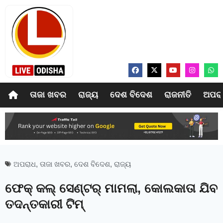
ତାଜା ଖବର
ରାଜ୍ୟ
ଦେଶ ବିଦେଶ
ରାଜନୀତି
ଅପର
ଅପରାଧ
,
ତାଜା ଖବର
,
ଦେଶ ବିଦେଶ
,
ରାଜ୍ୟ
ଫେକ୍ କଲ୍ ସେଣ୍ଟର୍ ମାମଲା, କୋଲକାତା ଯିବ
ତଦନ୍ତକାରୀ ଟିମ୍