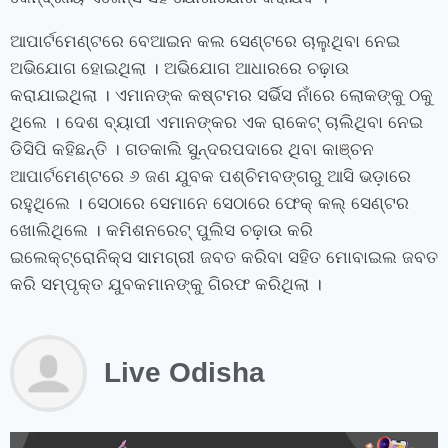
ଆପାର୍ଟମେଣ୍ଟରେ ବେଆଇନ କଲ ସେଣ୍ଟରେ ଚାଲୁଥିବା ନେଇ
ଅଭିଯୋଗ ହୋଇଥିଲା । ଅଭିଯୋଗ ଆଧାରରେ ଚଢ଼ାଉ
କରାଯାଇଥିଲା । ଏମାନଙ୍କ କଷ୍ଟମର ସର୍ଭିସ ନାଁରେ ଲୋକଙ୍କୁ ଠକୁ
ଥିଲେ । ଦେଶ ବ୍ୟାପୀ ଏମାନଙ୍କର ଏକ ରାକେଟ୍ ଚାଲିଥିବା ନେଇ
ଡିସିପି କହିଛନ୍ତି । ଗତକାଲି ସୁନ୍ଦରପଦାରେ ଥିବା କାଞ୍ଚନ
ଆପାର୍ଟମେଣ୍ଟରେ ୬ ଜଣ ଯୁବକ ପଶ୍ଚିମବଙ୍ଗରୁ ଆସି ଭଡ଼ାରେ
ରହୁଥିଲେ । ସେଠାରେ ସେମାନେ ସେଠାରେ ଫେକ୍ କଲ୍ ସେଣ୍ଟର
ଖୋଲିଥିଲେ । କମିଶନରେଟ୍ ପୁଲିସ ଚଢ଼ାଉ କରି
ଇଲେକ୍ଟ୍ରୋନିକ୍ସ ସାମଗ୍ରୀ ଜବତ କରିବା ସହିତ ମୋବାଇଲ ଜବତ
କରି ସମ୍ପୃକ୍ତ ଯୁବକମାନଙ୍କୁ ଗିରଫ କରିଥିଲା ।
Live Odisha