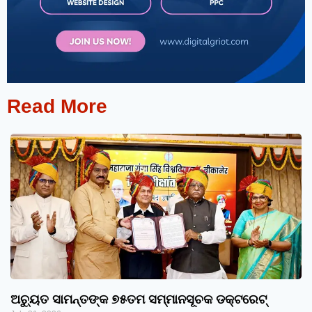
Read More
ଅଚ୍ୟୁତ ସାମନ୍ତଙ୍କ ୭୫ତମ ସମ୍ମାନସୂଚକ ଡକ୍ଟରେଟ୍‌