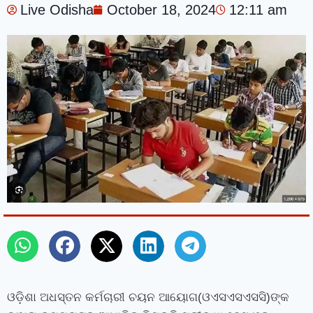
Live Odisha
October 18, 2024
12:11 am
ଓଡ଼ିଶା ଅଧସ୍ତନ କର୍ମଚାରୀ ଚୟନ ଆୟୋଗ(ଓଏସଏସଏସସି)ଙ୍କ