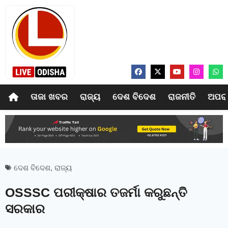
ତାଜା ଖବର
ରାଜ୍ୟ
ଦେଶ ବିଦେଶ
ରାଜନୀତି
ଅପର
ଦେଶ ବିଦେଶ
,
ରାଜ୍ୟ
OSSSC ପରୀକ୍ଷାର ତଜର୍ମା କରୁଛନ୍ତି
ସରକାର