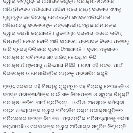
ଦ୍ୱାରା କମ୍ପ୍ୟୁଟର ଆଧାରିତ ନିଯୁକ୍ତି ପରୀକ୍ଷା-୨୦୨୪ରେ
ଅନିୟମିତତାର ଅଭିଯୋଗ ଆସିବା ପରେ ରାଜ୍ୟ ସରକାର ଏହାକୁ
ଗୁରୁତ୍ୱର ସହ ବିଚାରକୁ ନେଇଛନ୍ତି। ସମସ୍ତ ଅନିୟମିତତା
ଅଭିଯୋଗକୁ ସରକାରଙ୍କ ଉଚ୍ଚସ୍ତରୀୟ ଅଧିକାରୀମାନଙ୍କ
ଦ୍ୱାରା ତଜର୍ମା କରାଯାଉଛି। ଖୁବଶୀଘ୍ର ସରକାର ଏନେଇ ଉଚିତ୍
ନିଷ୍ପତ୍ତି ନେବେ ବୋଲି ଆଜି ସାଧାରଣ ପ୍ରଶାସନ ବିଭାଗ ପକ୍ଷରୁ
ଜାରି ପ୍ରେସ୍ ରିଲିଜରେ ସୂଚନା ଦିଆଯାଇଛି । ସୂଚନା ଅନୁସାରେ
ପରୀକ୍ଷାର ପବିତ୍ରତା ସହ ସାଲିସ୍ ହୋଇଥିବା କିଛି
ପରୀକ୍ଷାର୍ଥୀଙ୍କଠାରୁ ଅଭିଯୋଗ ମିଳିଛି । ଯାହା ଏହି ପଦବୀ ପାଇଁ
ନିରପେକ୍ଷ ଓ ମେଧାଭିତ୍ତିକ ଚୟନକୁ ପ୍ରଭାବିତ କରୁଛି ।
ରାଜ୍ୟ ସରକାର ଏହି ବିଷୟକୁ ଗୁରୁତ୍ୱର ସହ ବିଚାରକୁ ନେଇଛନ୍ତି ଓ
ସମସ୍ତ ପରୀକ୍ଷାର୍ଥୀଙ୍କ ପାଇଁ ଏକ ନିରପେକ୍ଷ ଓ ସ୍ୱଚ୍ଛ ନିଯୁକ୍ତି
ପରୀକ୍ଷା କରିବା ପାଇଁ ପ୍ରତିବଦ୍ଧ । ଓଡ଼ିଶା ଅଧସ୍ତନ କର୍ମଚାରୀ
ଚୟନ ଆୟୋଗଙ୍କ ଦ୍ୱାରା ପରିଚାଳିତ ଉକ୍ତ ପରୀକ୍ଷାଗୁଡ଼ିକର
ପରିଚାଳନାର ସମସ୍ତ ଦିଗ ତଥା ପ୍ରାସଙ୍ଗିକ ପରିସଂଖ୍ୟାନକୁ ତର୍ଜମା
କରାଯାଉଛି ଓ ସରକାରଙ୍କ ଦ୍ୱାରା ଅତିଶୀଘ୍ର ସମୁଚିତ ନିଷ୍ପତ୍ତି