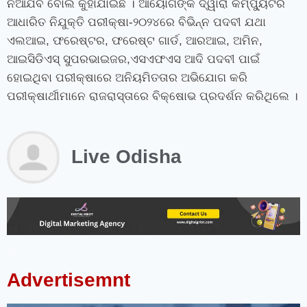
ନିଆଯିବ ବୋଲି କୁହାଯାଇଛି । ଆୟୋଗଙ୍କ ଦ୍ୱାରା କମ୍ପ୍ୟୁଟର
ଆଧାରିତ ନିଯୁକ୍ତି ପରୀକ୍ଷା-୨୦୨୪ରେ ବିଭିନ୍ନ ପଦବୀ ଯଥା
ଏଲଆଇ, ଫରେଷ୍ଟର, ଫରେଷ୍ଟ ଗାର୍ଡ, ଆରଆଇ, ଅମିନ,
ଆଇସିଡିଏସ୍ ସୁପରଭାଇଜର,ଏସଏଫଏସ ଆଦି ପଦବୀ ପାଇଁ
ହୋଇଥିବା ପରୀକ୍ଷାରେ ଅନିୟମିତତାର ଅଭିଯୋଗ କରି
ପରୀକ୍ଷାର୍ଥୀମାନେ ରାଜରାସ୍ତାରେ ବିକ୍ଷୋଭ ପ୍ରଦର୍ଶନ କରିଥିଲେ ।
Live Odisha
instagram bio for boys stylish font
instagram vip bio
instagram stylish bio
stylish bio for instagram
sanskrit bio for instagram
instagram bio in punjabi
instagram bio in hindi
rajput bio for instagram
facebook page name ideas
facebook status in hindi
Advertisemnt