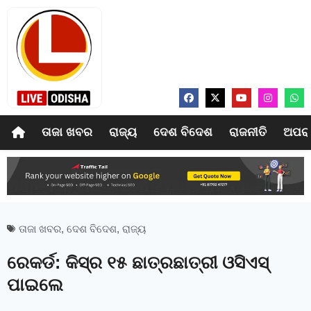
ତାଜା ଖବର
ରାଜ୍ୟ
ଦେଶ ବିଦେଶ
ରାଜନୀତି
ଅପର
ତାଜା ଖବର
,
ଦେଶ ବିଦେଶ
,
ରାଜ୍ୟ
ରେକର୍ଡ: କିସ୍‍ର ୧୫ ଛାତ୍ରଛାତ୍ରୀ ଓସିଏସ୍‍
ପାଇଲେ