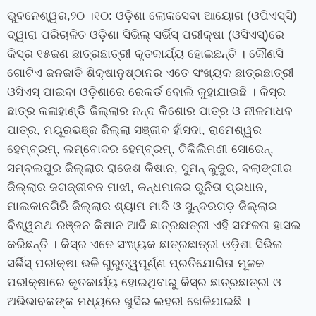
ଭୁବନେଶ୍ୱର,୨୦ ।୧୦: ଓଡ଼ିଶା ଲୋକସେବା ଆୟୋଗ (ଓପିଏସ୍‍ସି)
ଦ୍ୱାରା ପରିଚାଳିତ ଓଡ଼ିଶା ସିଭିଲ୍‍ ସର୍ଭିସ୍‍ ପରୀକ୍ଷା (ଓସିଏସ୍‍)ରେ
କିସ୍‍ର ୧୫ଜଣ ଛାତ୍ରଛାତ୍ରୀ କୃତକାର୍ଯ୍ୟ ହୋଇଛନ୍ତି । କୌଣସି
ଗୋଟିଏ ଜନଜାତି ଶିକ୍ଷାନୁଷ୍ଠାନର ଏତେ ସଂଖ୍ୟକ ଛାତ୍ରଛାତ୍ରୀ
ଓସିଏସ୍‍ ପାଇବା ଓଡ଼ିଶାରେ ରେକର୍ଡ ବୋଲି କୁହାଯାଉଛି । କିସ୍‍ର
ଛାତ୍ର କଳାହାଣ୍ଡି ଜିଲ୍ଲାର ନନ୍ଦ କିଶୋର ପାତ୍ର ଓ ନୀଳମାଧବ
ପାତ୍ର, ମୟୂରଭଞ୍ଜ ଜିଲ୍ଲା ସଞ୍ଜୀବ ହାଁସଦା, ରାମେଶ୍ୱର
ହେମ୍ବ୍ରମ୍‍, ଲମ୍ବୋଦର ହେମ୍ବ୍ରମ୍‍, ଟିକିଲିମଣୀ ସୋରେନ୍‍,
ସମ୍ବଲପୁର ଜିଲ୍ଲାର ରାଜେଶ କିଷାନ, ସୁମନ୍‍ କୁଜୁର, ବଲାଙ୍ଗୀର
ଜିଲ୍ଲାର ଜଗଜ୍ଜୀବନ ମାଝୀ, କନ୍ଧମାଳର ରୁନିତା ପ୍ରଧାନ,
ମାଲକାନଗିରି ଜିଲ୍ଲାର ଶ୍ୟାମ ମାଦି ଓ ସୁନ୍ଦରଗଡ଼ ଜିଲ୍ଲାର
ବିଶ୍ୱନାଥ ରଞ୍ଜନ କିଷାନ ଆଦି ଛାତ୍ରଛାତ୍ରୀ ଏହି ସଫଳତା ହାସଲ
କରିଛନ୍ତି । କିସ୍‍ର ଏତେ ସଂଖ୍ୟକ ଛାତ୍ରଛାତ୍ରୀ ଓଡ଼ିଶା ସିଭିଲ
ସର୍ଭିସ୍‍ ପରୀକ୍ଷା ଭଳି ଗୁରୁତ୍ୱପୂର୍ଣ୍ଣ ପ୍ରତିଯୋଗିତା ମୂଳକ
ପରୀକ୍ଷାରେ କୃତକାର୍ଯ୍ୟ ହୋଇଥିବାରୁ କିସ୍‍ର ଛାତ୍ରଛାତ୍ରୀ ଓ
ଅଭିଭାବକଙ୍କ ମଧ୍ୟରେ ଖୁସିର ଲହରୀ ଖେଳିଯାଇଛି ।