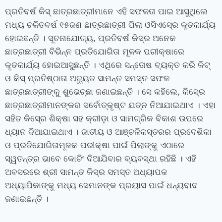
ପ୍ରତିବର୍ଷ କିସ୍‍ ଛାତ୍ରଛାତ୍ରୀମାନେ ଏହି ସଫଳତା ପାଇ ଆସୁଥିଲେ
ମଧ୍ୟ ଚଳିତବର୍ଷ ୧୫ଜଣ ଛାତ୍ରଛାତ୍ରୀ ପିଲା ଓସିଏସ୍‍ରେ କୃତକାର୍ଯ୍ୟ
ହୋଇଛନ୍ତି । ସୂଚନାଯୋଗ୍ୟ, ପ୍ରତିବର୍ଷ କିସ୍‍ର ଅନେକ
ଛାତ୍ରଛାତ୍ରୀ ବିଭିନ୍ନ ପ୍ରତିଯୋଗିତା ମୂଳକ ପରୀକ୍ଷାରେ
କୃତକାର୍ଯ୍ୟ ହୋଇଆସୁଛନ୍ତି । ଏଥିରେ ସନ୍ତୋଷ ବ୍ୟକ୍ତ କରି କିଟ୍‍
ଓ କିସ୍‍ ପ୍ରତିଷ୍ଠାତା ଅଚ୍ୟୁତ ସାମନ୍ତ ସମସ୍ତ ସଫଳ
ଛାତ୍ରଛାତ୍ରୀଙ୍କୁ ଶୁଭେଚ୍ଛା ଜଣାଇଛନ୍ତି । ସେ କହିଲେ, କିସ୍‍ରେ
ଛାତ୍ରଛାତ୍ରୀମାନଙ୍କର ସର୍ବୋତ୍କୃଷ୍ଟ ଯତ୍ନ ନିଆଯାଇଥାଏ । ଏହା
ସହିତ କିସ୍‍ରେ ଶିକ୍ଷା ସହ କ୍ରୀଡ଼ା ଓ ସାମଗ୍ରିକ ବିକାଶ ଉପରେ
ଧ୍ୟାନ ଦିଆଯାଇଥାଏ । ଜାତୀୟ ଓ ଆଞ୍ଚଳିକସ୍ତରର ପ୍ରବେଶିକା
ଓ ପ୍ରତିଯୋଗିତାମୂଳକ ପରୀକ୍ଷା ପାଇଁ ପିଲାଙ୍କୁ ଏଠାରେ
ସ୍ୱତନ୍ତ୍ର ଭାବେ କୋଚିଂ ଦିଆଯିବାର ବ୍ୟବସ୍ଥା ରହିଛି । ଏହି
ଅବସରରେ ଶ୍ରୀ ସାମନ୍ତ କିସ୍‍ର ସମସ୍ତ ଅଧ୍ୟାପକ
ଅଧ୍ୟାପିକାଙ୍କୁ ମଧ୍ୟ ସେମାନଙ୍କ ପ୍ରୟାସ ପାଇଁ ଧନ୍ୟବାଦ
ଜଣାଇଛନ୍ତି ।