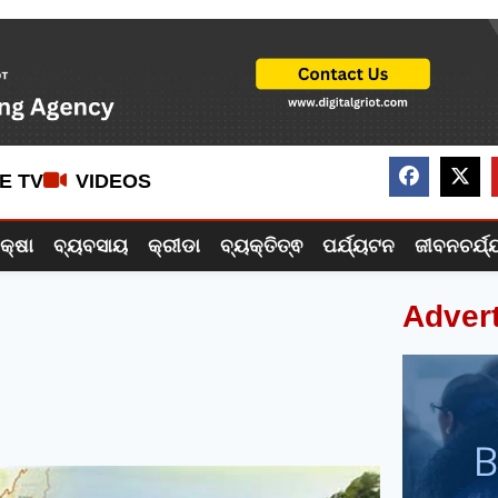
VE TV
VIDEOS
ିକ୍ଷା
ବ୍ୟବସାୟ
କ୍ରୀଡା
ବ୍ୟକ୍ତିତ୍ଵ
ପର୍ଯ୍ୟଟନ
ଜୀବନଚର୍ଯ୍
Adver