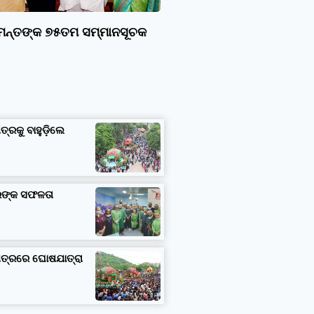
ାମନ୍ତଙ୍କ ୭୫ତମ ସମ୍ମାନସୂଚକ
ତ୍ରକୁ ବାହୁଡ଼ିଲେ
ତରଙ୍କ ସଫଳତା
ଷେତ୍ରରେ ଘୋଷଯାତ୍ରା