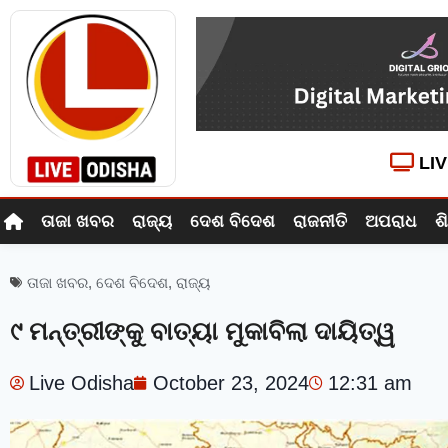
LI
ତାଜା ଖବର
ରାଜ୍ୟ
ଦେଶ ବିଦେଶ
ରାଜନୀତି
ଅପରାଧ
ଶ
ତାଜା ଖବର
,
ଦେଶ ବିଦେଶ
,
ରାଜ୍ୟ
୯ ମନ୍ତ୍ରୀଙ୍କୁ ବାତ୍ୟା ମୁକାବିଲା ଦାୟିତ୍ୱ
Live Odisha
October 23, 2024
12:31 am