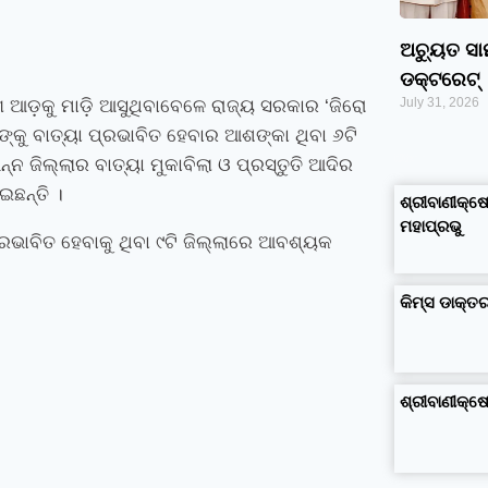
ଅଚ୍ୟୁତ ସ
ଡକ୍ଟରେଟ୍‌
July 31, 2026
ଗ ଆଡ଼କୁ ମାଡ଼ି ଆସୁଥିବାବେଳେ ରାଜ୍ୟ ସରକାର ‘ଜିରୋ
କୁ ବାତ୍ୟା ପ୍ରଭାବିତ ହେବାର ଆଶଙ୍କା ଥିବା ୬ଟି
google maps alternative
ନ୍ନ ଜିଲ୍ଲାର ବାତ୍ୟା ମୁକାବିଲା ଓ ପ୍ରସ୍ତୁତି ଆଦିର
excel formula generator
disadvantages and advantages of computer
business ideas in kolkata
business ideas in assam
business ideas in gujarat
dropshipping suppliers india
IT Companies in Madurai
ଇଛନ୍ତି ।
ଶ୍ରୀବାଣୀକ୍ଷେ
ମହାପ୍ରଭୁ
ପ୍ରଭାବିତ ହେବାକୁ ଥିବା ୯ଟି ଜିଲ୍ଲାରେ ଆବଶ୍ୟକ
କିମ୍‍ସ ଡାକ୍
ଶ୍ରୀବାଣୀକ୍