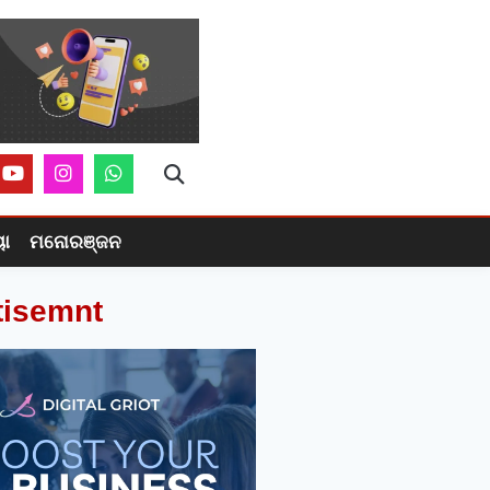
ୟା
ମନୋରଞ୍ଜନ
tisemnt