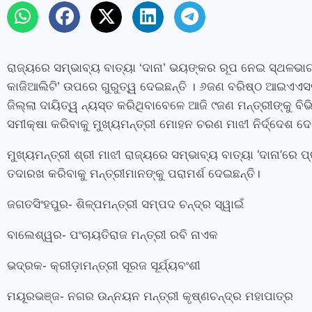
ରାଜ୍ୟରେ ସମ୍ଭାବ୍ୟ ବାତ୍ୟା ‘ଦାନା’ ଭୟଙ୍କର ରୂପ ନେଇ ସ୍ଥଳଭା
କାଜିଆଲିଟି’ ଉପରେ ଗୁରୁତ୍ୱ ଦେଇଛନ୍ତି । ୬ଜଣ ବରିଷ୍ଠ ଆଇଏଏସଙ୍
ଜିଲ୍ଲା ଦାୟିତ୍ୱ ନ୍ୟସ୍ତ କରିଥିବାବେଳେ ଆଜି ୯ଜଣ ମନ୍ତ୍ରୀଙ୍କୁ ବିଭି
ସମୀକ୍ଷା କରିବାକୁ ମୁଖ୍ୟମନ୍ତ୍ରୀ ମୋହନ ଚରଣ ମାଝୀ ନିର୍ଦ୍ଦେଶ ଦେ
ମୁଖ୍ୟମନ୍ତ୍ରୀ ଶ୍ରୀ ମାଝୀ ରାଜ୍ୟରେ ସମ୍ଭାବ୍ୟ ବାତ୍ୟା ‘ଦାନା’ରେ 
ତଦାରଖ କରିବାକୁ ମନ୍ତ୍ରୀମାନଙ୍କୁ ପରାମର୍ଶ ଦେଇଛନ୍ତି।
ଜଗତସିଂହପୁର- ଶିଳ୍ପମନ୍ତ୍ରୀ ସମ୍ପଦ ଚନ୍ଦ୍ର ସ୍ୱାଇଁ
ବାଲେଶ୍ୱର- ପଂଚାୟତିରାଜ ମନ୍ତ୍ରୀ ରବି ନାଏକ
ଭଦ୍ରକ- କ୍ରୀଡ଼ାମନ୍ତ୍ରୀ ସୂରଜ ସୂର୍ଯ୍ୟବଂଶୀ
ମୟୂରଭଞ୍ଜ- ନଗର ଉନ୍ନୟନ ମନ୍ତ୍ରୀ କୃଷ୍ଣଚନ୍ଦ୍ର ମହାପାତ୍ର