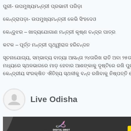
ପୁରୀ- ଉପମୁଖ୍ୟମନ୍ତ୍ରୀ ପ୍ରଭାତୀ ପରିଡ଼ା
କେନ୍ଦ୍ରାପଡ଼ା- ଉପମୁଖ୍ୟମନ୍ତ୍ରୀ କେଭି ସିଂହଦେଓ
କେନ୍ଦୁଝର – ଖାଦ୍ୟଯୋଗାଣ ମନ୍ତ୍ରୀ କୃଷ୍ଣ ଚନ୍ଦ୍ର ପାତ୍ର
କଟକ – ପୂର୍ତ୍ତ ମନ୍ତ୍ରୀ ପୃଥ୍ୱୀରାଜ ହରିଚନ୍ଦନ
ସୂଚନାଯୋଗ୍ୟ, ସମ୍ଭାବ୍ୟ ବାତ୍ୟା ଆସନ୍ତା ୨୪ତାରିଖ ରାତି ଅବା ୨
ମଧ୍ୟରେ ସ୍ଥଳଭାଗରେ ମାଡ଼ ହେବାର ଆଶଙ୍କାକୁ ଦୃଷ୍ଟିରେ ରଖି ପୁରୀ 
କେନ୍ଦ୍ରୀୟ ସଂରକ୍ଷିତ ଐତିହ୍ୟ ସ୍ଥଳୀକୁ ବନ୍ଦ ରଖିବାକୁ ନିଷ୍ପତ୍ତି
Live Odisha