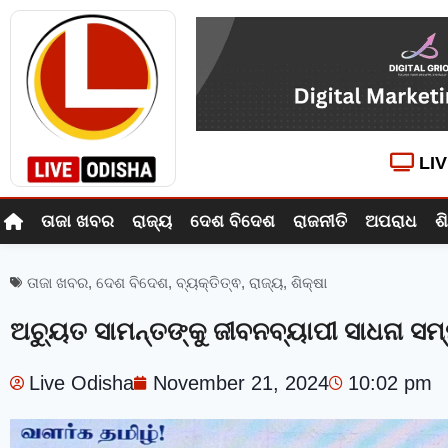
LI
ତାଜା ଖବର
ରାଜ୍ୟ
ଦେଶ ବିଦେଶ
ରାଜନୀତି
ଅପରାଧ
ଶ
ତାଜା ଖବର
,
ଦେଶ ବିଦେଶ
,
ବ୍ୟକ୍ତିତ୍ଵ
,
ରାଜ୍ୟ
,
ଶିକ୍ଷା
ଅଚ୍ୟୁତ ସାମନ୍ତଙ୍କୁ ଜୀବନବ୍ୟାପୀ ସାଧନା ସମ
Live Odisha
November 21, 2024
10:02 pm