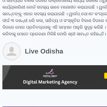
ଓ ସାହିତ୍ୟର ବିକାଶ ଦିଗରେ ଉଲ୍ଲେଖନୀୟ କାର୍ଯ୍ୟ ସକାଶେ ଅଚ୍ୟ
କାର୍ଯ୍ୟକାରିଣୀ ବୋର୍ଡ ସଦସ୍ୟ ଭାବେ ମନୋନୀତ କରାଯାଇଛି । ୱା
ସାମନ୍ତଙ୍କୁ ଏହାର ସଦସ୍ୟ କରାଯାଇଛି ।
ୱାର୍ଲଡ୍‍ ପୋଏଟ କଂଗ୍ରେ
ଦୀର୍ଘ ୩ ଦଶନ୍ଧୀ ଧରି କଳା, ସାହିତ୍ୟ ଓ ସଂସ୍କୃତିର ବିକାଶ ଦିଗରେ 
ଦିଗରେ ମୋର ପ୍ରତିବଦ୍ଧତାକୁ ଏହି ସମ୍ମାନ ଆହୁରି ସୁଦୃଢ଼ କରିଛି 
କରିବାକୁ ମୋତେ ପ୍ରେରଣା ମିଳିଛି ବୋଲି ଶ୍ରୀ ସାମନ୍ତ କହିଛନ୍ତି।
Live Odisha
instagram bio for boys stylish font
instagram vip bio
instagram stylish bio
stylish bio for instagram
sanskrit bio for instagram
instagram bio in punjabi
instagram bio in hindi
rajput bio for instagram
facebook page name ideas
facebook status in hindi