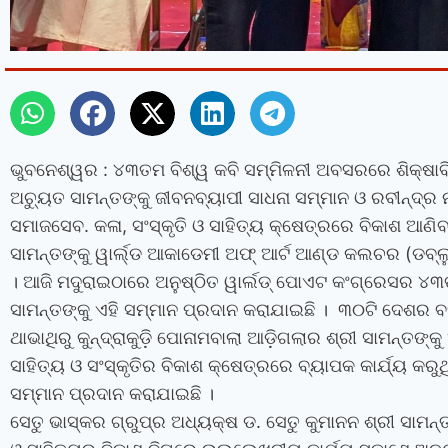
ଭୁବନେଶ୍ୱର : ୪୩ତମ ବିଶ୍ୱ କବି ସମ୍ମିଳନୀ ଅବସରରେ ଶିକ୍ଷାବିତ୍‍ 
ଅଚ୍ୟୁତ ସାମନ୍ତଙ୍କୁ ଜୀବନବ୍ୟାପୀ ସାଧନା ସମ୍ମାନ ଓ ରବୀନ୍ଦ୍ର
ସମାଜସେବ. କଳା, ସଂସ୍କୃତି ଓ ସାହିତ୍ୟ କ୍ଷେତ୍ରରେ ବିକାଶ ଆଣି
ସାମନ୍ତଙ୍କୁ ୱାର୍ଲ୍‍ଡ ଆକାଡେମୀ ଅଫ୍‍ ଆର୍ଟ ଆଣ୍ଡ କଲଚର (ଡବ୍
। ଆଜି ମଦୁରାଇଠାରେ ଅନୁଷ୍ଠିତ ୱାର୍ଲଡ୍‍ ପୋଏଟ କଂଗ୍ରେସର ୪
ସାମନ୍ତଙ୍କୁ ଏହି ସମ୍ମାନ ପ୍ରଦାନ କରାଯାଇଛି । ୩୦ଟି ଦେଶର ବହୁ 
ଥାଭାଥିରୁ କୁନ୍ଦ୍ରାକୁଡ଼ି ପୋନାମବାଲା ଆଡ଼ିଗଲାର ଶ୍ରୀ ସାମନ୍ତଙ୍କ
ସାହିତ୍ୟ ଓ ସଂସ୍କୃତିର ବିକାଶ କ୍ଷେତ୍ରରେ ବ୍ୟାପକ କାର୍ଯ୍ୟ କରୁ
ସମ୍ମାନ ପ୍ରଦାନ କରାଯାଇଛି ।
ସେତୁ ଭାସ୍କର ଗ୍ରୁପ୍‍ର ଅଧ୍ୟକ୍ଷ ଡ. ସେତୁ କୁମାନନ ଶ୍ରୀ ସାମନ