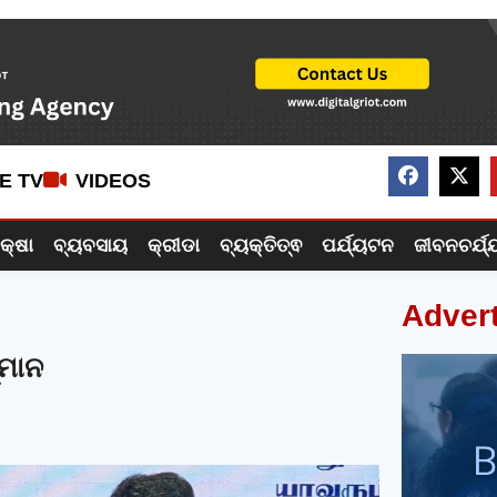
VE TV
VIDEOS
ିକ୍ଷା
ବ୍ୟବସାୟ
କ୍ରୀଡା
ବ୍ୟକ୍ତିତ୍ଵ
ପର୍ଯ୍ୟଟନ
ଜୀବନଚର୍ଯ୍
Adver
୍ମାନ