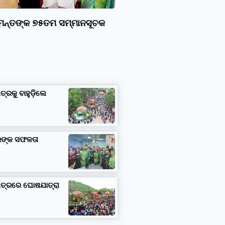
ାମନ୍ତଙ୍କ ୭୫ତମ ସମ୍ମାନସୂଚକ
ତ୍ରକୁ ବାହୁଡ଼ିଲେ
ତରଙ୍କ ସଫଳତା
ଷେତ୍ରରେ ଘୋଷଯାତ୍ରା