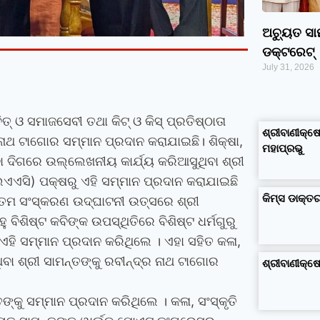
ଅଚ୍ୟୁତ ସ
ଡକ୍ଟରେଟ୍‌
July 31, 2026
google maps alternative
excel formula generator
disadvantages and advantages of computer
business ideas in kolkata
business ideas in assam
business ideas in gujarat
dropshipping suppliers india
IT Companies in Madurai
ଓ ସମାଜସେବୀ ତଥା କିଟ୍‍ ଓ କିସ୍‍ ପ୍ରତିଷ୍ଠାତା
ଶ୍ରୀବାଣୀକ୍ଷେ
 ନାଥ ଟାଗୋର ସମ୍ମାନ ପ୍ରଦାନ କରାଯାଇଛି। ଶିକ୍ଷା,
ମହାପ୍ରଭୁ
ବା ଦିଗରେ ଉଲ୍ଲେଖନୀୟ କାର୍ଯ୍ୟ କରିଆସୁଥିବା ଶ୍ରୀ
ଲୁଏଏସି) ପକ୍ଷରୁ ଏହି ସମ୍ମାନ ପ୍ରଦାନ କରାଯାଇଛି
କିମ୍‍ସ ଡାକ୍
୩ତମ ସଂସ୍କରଣ ଉଦ୍‍ଘାଟନୀ ଉତ୍ସରେ ଶ୍ରୀ
ବିଶିଷ୍ଟ କବିଙ୍କ ଉପସ୍ଥିତିରେ ବିଶିଷ୍ଟ ଧର୍ମଗୁରୁ
ୁ ଏହି ସମ୍ମାନ ପ୍ରଦାନ କରିଥିଲେ । ଏହା ସହିତ କଳା,
ଥିବା ଶ୍ରୀ ସାମନ୍ତଙ୍କୁ ରବୀନ୍ଦ୍ର ନାଥ ଟାଗୋର
ଶ୍ରୀବାଣୀକ୍
୍ତଙ୍କୁ ସମ୍ମାନ ପ୍ରଦାନ କରିଥିଲେ ।
କଳା, ସଂସ୍କୃତି