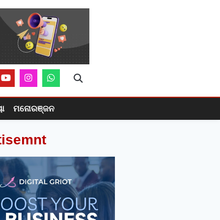
ୟା
ମନୋରଞ୍ଜନ
tisemnt