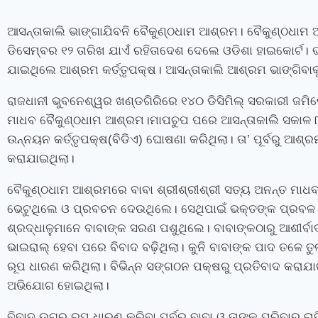
ଆସନ୍ତାକାଲି ଭାଙ୍ଗାଯିବନି ବୈକୁଣ୍ଠଧାମ ଆଶ୍ରମ। ବୈକୁଣ୍ଠଧା
ଡିସେମ୍ବର ୧୨ ତାରିଖ ଯାଏଁ ରହିତାଦେଶ ଦେଲେ ଓଡିଶା ହାଇକୋର୍ଟ। 
ଯାଇଥିଲେ ଆଶ୍ରମ କର୍ତ୍ତୃପକ୍ଷ। ଆସନ୍ତାକାଲି ଆଶ୍ରମ ଭାଙ୍ଗିବାକ
ରାଜଧାନୀ ଭୁବନେଶ୍ୱର ଖଣ୍ଡଗିରିରେ ୧୪୦ ଡିସିମିଲ୍ ସରକାରୀ ଜମିରେ
ମାଧବ ବୈକୁଣ୍ଠଧାମ ଆଶ୍ରମ।ମାପଚୁପ ପରେ ଆସନ୍ତାକାଲି ସକାଳ 
ଉନ୍ନୟନ କର୍ତ୍ତୃପକ୍ଷ(ବିଡିଏ) ଘୋଷଣା କରିଥିଲା। ତା’ ପୂର୍ବରୁ ଆଶ
କରାଯାଇଥିଲା।
ବୈକୁଣ୍ଠଧାମ ଆଶ୍ରମରେ ବାବା ଶ୍ରୀଶ୍ରୀଶ୍ରୀ ସତ୍ୟ ଅନନ୍ତ ମାଧବ 
ଭେଟୁଥିଲେ ଓ ପ୍ରବଚନ ଦେଉଥିଲେ। ସେଥିପାଇଁ ଭକ୍ତଙ୍କ ପ୍ରବଳ ଭି
ଶ୍ରଦ୍ଧାଳୁମାନେ ବାବାଙ୍କ ସରଣ ପଶୁଥିଲେ। ବାବାଙ୍କଠାରୁ ଆଶୀ
ଭାଇରାଲ୍‌ ହେବା ପରେ ବିବାଦ ବଢ଼ିଥିଲା। କୁନି ବାବାଙ୍କ ପାଦ ତଳେ ତୁଳ
ରୂପ ଧାରଣ କରିଥିଲା। ବିଭିନ୍ନ ସଙ୍ଗଠନ ପକ୍ଷରୁ ପ୍ରତିବାଦ କରାଯ
ଅଭିଯୋଗ ହୋଇଥିଲା।
ବିବାଦ ଉଗ୍ର ରୂପ ଧାରଣ କରିବା ପୂର୍ବରୁ ବାବା ଓ ତାଙ୍କ ପରିବାର 