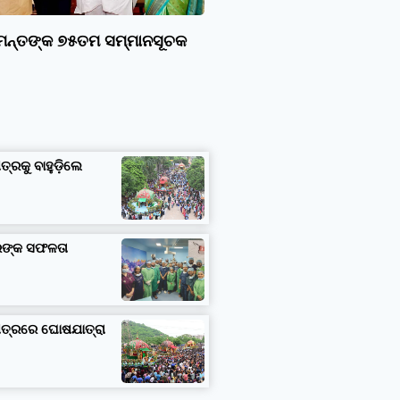
ାମନ୍ତଙ୍କ ୭୫ତମ ସମ୍ମାନସୂଚକ
ତ୍ରକୁ ବାହୁଡ଼ିଲେ
ତରଙ୍କ ସଫଳତା
ଷେତ୍ରରେ ଘୋଷଯାତ୍ରା