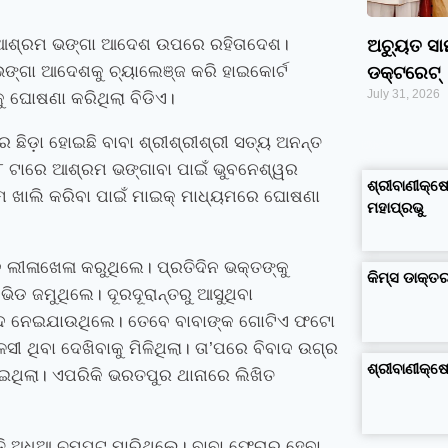
ମ ଆଶ୍ରମ ଭଙ୍ଗା ଆଦେଶ ଉପରେ ରହିତାଦେଶ।
ଅଚ୍ୟୁତ ସ
ଭଙ୍ଗା ଆଦେଶକୁ ଚ୍ୟାଲେଞ୍ଜ କରି ହାଇକୋର୍ଟ
ଡକ୍ଟରେଟ୍‌
July 31, 2026
ୁ ଘୋଷଣା କରିଥିଲା ବିଡିଏ।
 ଛିଡ଼ା ହୋଇଛି ବାବା ଶ୍ରୀଶ୍ରୀଶ୍ରୀ ସତ୍ୟ ଅନନ୍ତ
google maps alternative
excel formula generator
disadvantages and advantages of computer
business ideas in kolkata
business ideas in assam
business ideas in gujarat
dropshipping suppliers india
IT Companies in Madurai
୮ ଟାରେ ଆଶ୍ରମ ଭଙ୍ଗାବା ପାଇଁ ଭୁବନେଶ୍ୱର
ଶ୍ରୀବାଣୀକ୍ଷେ
୍ରମ ଖାଲି କରିବା ପାଇଁ ମାଇକ୍‌ ମାଧ୍ୟମରେ ଘୋଷଣା
ମହାପ୍ରଭୁ
ଲୀଳାଖେଳା କରୁଥିଲେ। ପ୍ରତିଦିନ ଭକ୍ତଙ୍କୁ
କିମ୍‍ସ ଡାକ୍
ଡ ଜମୁଥିଲେ। ଦୂରଦୂରାନ୍ତରୁ ଆସୁଥିବା
ର୍ବାଦ ନେଇଯାଉଥିଲେ। ତେବେ ବାବାଙ୍କ ଗୋଟିଏ ଫଟୋ
ସୀ ଥିବା ଦେଖିବାକୁ ମିଳିଥିଲା। ତା’ପରେ ବିବାଦ ଉଗ୍ର
ଶ୍ରୀବାଣୀକ୍
ାଇଥିଲା। ଏପରିକି ଭରତପୁର ଥାନାରେ ଲିଖିତ
ରାତି ଅଧିଆ ଚମ୍ପଟ ମାରିଥିଲେ। ବାବା ଫେରାର ହେବା