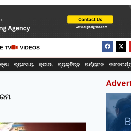
VE TV
VIDEOS
ିକ୍ଷା
ବ୍ୟବସାୟ
କ୍ରୀଡା
ବ୍ୟକ୍ତିତ୍ଵ
ପର୍ଯ୍ୟଟନ
ଜୀବନଚର୍ଯ୍
Adver
୍ରମ