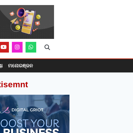
ୟା
ମନୋରଞ୍ଜନ
tisemnt