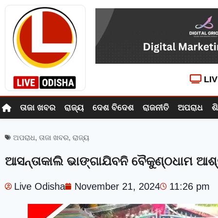
LI
ତାଜା ଖବର
ରାଜ୍ୟ
ଦେଶ ବିଦେଶ
ରାଜନୀତି
ଅପରାଧ
ଶ
ଅପରାଧ
,
ତାଜା ଖବର
,
ରାଜ୍ୟ
ଆସନ୍ତାକାଲି ଭାଙ୍ଗାଯିବନି ବୈକୁଣ୍ଠଧାମ ଆଶ
Live Odisha
November 21, 2024
11:26 pm