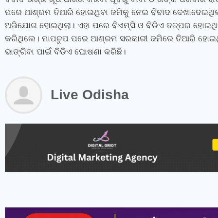
ପରେ ଆଶ୍ରମ ତିଆରି ହୋଇଥିବା ଜମିକୁ ନେଇ ବିବାଦ ଦେଖାଦେଇଥିଲ
ଅଭିଯୋଗ ହୋଇଥିଲା। ଏହା ପରେ ବିଏମ୍‌ସି ଓ ବିଡିଏ ତତ୍ପର ହୋଇଥ
କରିଥିଲେ। ମାପଚୁପ ପରେ ଆଶ୍ରମ ସରକାରୀ ଜମିରେ ତିଆରି ହୋଇଥ
ଭାଙ୍ଗିବା ପାଇଁ ବିଡିଏ ଘୋଷଣା କରିଛି।
Live Odisha
instagram bio for boys stylish font
instagram vip bio
instagram stylish bio
stylish bio for instagram
sanskrit bio for instagram
instagram bio in punjabi
instagram bio in hindi
rajput bio for instagram
facebook page name ideas
facebook status in hindi