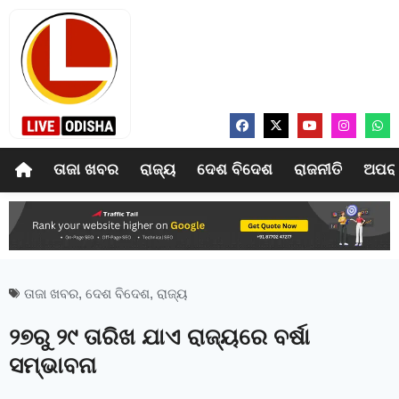
ତାଜା ଖବର
ରାଜ୍ୟ
ଦେଶ ବିଦେଶ
ରାଜନୀତି
ଅପର
ତାଜା ଖବର
,
ଦେଶ ବିଦେଶ
,
ରାଜ୍ୟ
୨୭ରୁ ୨୯ ତାରିଖ ଯାଏ ରାଜ୍ୟରେ ବର୍ଷା
ସମ୍ଭାବନା