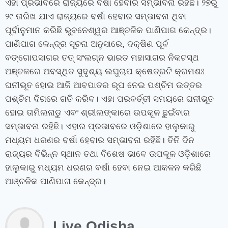
ଏହା ପ୍ରଭାବରେ ରାଜ୍ୟରେ ବର୍ଷା ହେବାର ସମ୍ଭାବନା ରହିଛି। ୨୭ରୁ
୨୯ ତାରିଖ ଯାଏ ରାଜ୍ୟରେ ବର୍ଷା ହେବାର ସମ୍ଭାବନା ଥିବା
ପୂର୍ବାନୁମାନ କରିଛି ଭୁବନେଶ୍ୱର ଆଞ୍ଚଳିକ ପାଣିପାଗ କେନ୍ଦ୍ର।
ପାଣିପାଗ କେନ୍ଦ୍ର ସୂଚନା ଅନୁସାରେ, ଦକ୍ଷିଣ ପୂର୍ବ
ବଙ୍ଗୋପସାଗର ତତ୍ ସଂଲଗ୍ନ ଭାରତ ମହାସାଗର ନିକଟସ୍ଥ
ଅଞ୍ଚଳରେ ଅବସ୍ଥିତ ସୁଦୃଶ୍ୟ ଲଘୁଚାପ କ୍ଷେତ୍ରଟି କ୍ରମଶଃ
ଘନୀଭୂତ ହୋଇ ଆଜି ଆବପାତର ରୂପ ନେଇ ପଶ୍ଚିମ ଉତ୍ତର
ପଶ୍ଚିମ ଦିଗରେ ଗତି କରିବ। ଏହା ପରବର୍ତ୍ତୀ ସମୟରେ ଘନୀଭୂତ
ହୋଇ ତାମିଲନାଡୁ ଏବଂ ଶ୍ରୀଲଙ୍କାରେ ଉପକୂଳ ଛୁଇଁବାର
ସମ୍ଭାବନା ରହିଛି। ଏହାର ପ୍ରଭାବରେ ଓଡ଼ିଶାରେ ହାଲୁକାରୁ
ମଧ୍ୟମ ଧରଣର ବର୍ଷା ହେବାର ସମ୍ଭାବନା ରହିଛି। ତିନି ଦିନ
ରାଜ୍ୟର ବିଭିନ୍ନ ସ୍ଥାନ ତଥା ବିଶେଷ ଭାବେ ଉପକୂଳ ଓଡ଼ିଶାରେ
ହାଲୁକାରୁ ମଧ୍ୟମ ଧରଣର ବର୍ଷା ହେବା ନେଇ ଆକଳନ କରିଛି
ଆଞ୍ଚଳିକ ପାଣିପାଗ କେନ୍ଦ୍ର।
Live Odisha