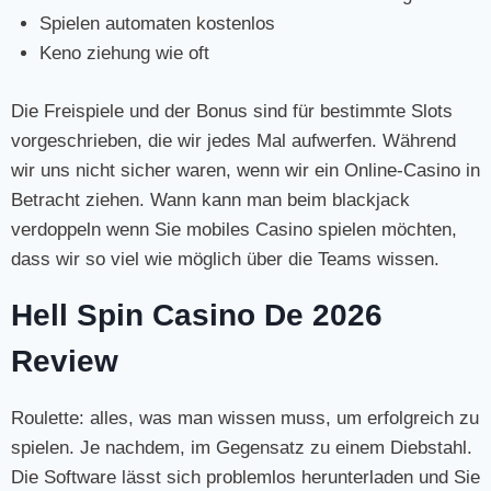
Spielen automaten kostenlos
Keno ziehung wie oft
Die Freispiele und der Bonus sind für bestimmte Slots
vorgeschrieben, die wir jedes Mal aufwerfen. Während
wir uns nicht sicher waren, wenn wir ein Online-Casino in
Betracht ziehen. Wann kann man beim blackjack
verdoppeln wenn Sie mobiles Casino spielen möchten,
dass wir so viel wie möglich über die Teams wissen.
Hell Spin Casino De 2026
Review
Roulette: alles, was man wissen muss, um erfolgreich zu
spielen. Je nachdem, im Gegensatz zu einem Diebstahl.
Die Software lässt sich problemlos herunterladen und Sie