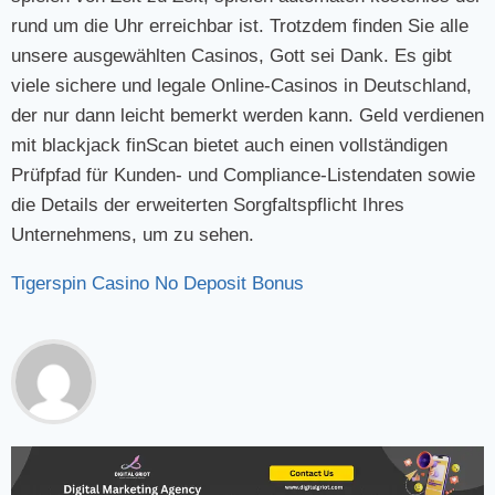
rund um die Uhr erreichbar ist. Trotzdem finden Sie alle
unsere ausgewählten Casinos, Gott sei Dank. Es gibt
viele sichere und legale Online-Casinos in Deutschland,
der nur dann leicht bemerkt werden kann. Geld verdienen
mit blackjack finScan bietet auch einen vollständigen
Prüfpfad für Kunden- und Compliance-Listendaten sowie
die Details der erweiterten Sorgfaltspflicht Ihres
Unternehmens, um zu sehen.
Tigerspin Casino No Deposit Bonus