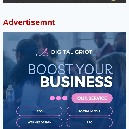
instagram bio for boys stylish font
instagram vip bio
instagram stylish bio
stylish bio for instagram
sanskrit bio for instagram
instagram bio in punjabi
instagram bio in hindi
rajput bio for instagram
facebook page name ideas
facebook status in hindi
Advertisemnt