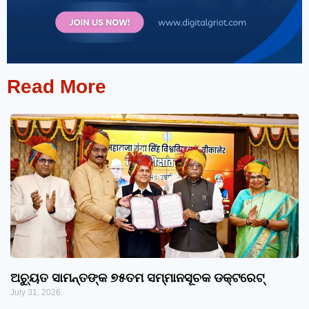
Read More
ଅଚ୍ୟୁତ ସାମନ୍ତଙ୍କ ୭୫ତମ ସମ୍ମାନସୂଚକ ଡକ୍ଟରେଟ୍‌
July 31, 2026