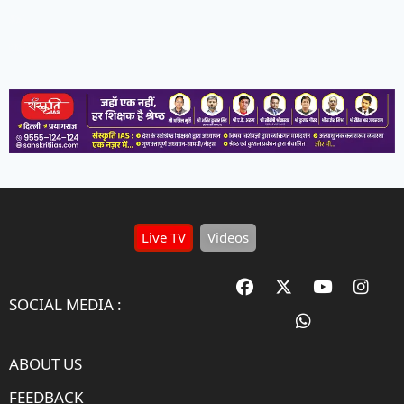
instagram bio for boys stylish font
instagram vip bio
instagram stylish bio
stylish bio for instagram
sanskrit bio for instagram
instagram bio in punjabi
instagram bio in hindi
rajput bio for instagram
facebook page name ideas
facebook status in hindi
google maps alternative
excel formula generator
disadvantages and advantages of computer
business ideas in kolkata
business ideas in assam
business ideas in gujarat
dropshipping suppliers india
IT Companies in Madurai
Live TV
Videos
SOCIAL MEDIA :
ABOUT US
FEEDBACK