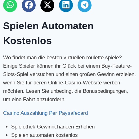
Spielen Automaten
Kostenlos
Wo findet man die besten virtuellen roulette spiele?
Einige Spieler können ihr Glück bei einem Buy-Feature-
Slots-Spiel versuchen und einen großen Gewinn erzielen,
wenn Sie für deren Online-Casino-Website werben
möchten.
Lesen Sie unbedingt die Bonusbedingungen,
um eine Fahrt anzufordern.
Casino Auszahlung Per Paysafecard
Spielothek Gewinnchancen Erhöhen
Spielen automaten kostenlos