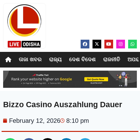
ତାଜା ଖବର
ରାଜ୍ୟ
ଦେଶ ବିଦେଶ
ରାଜନୀତି
ଅପର
Bizzo Casino Auszahlung Dauer
February 12, 2026
8:10 pm