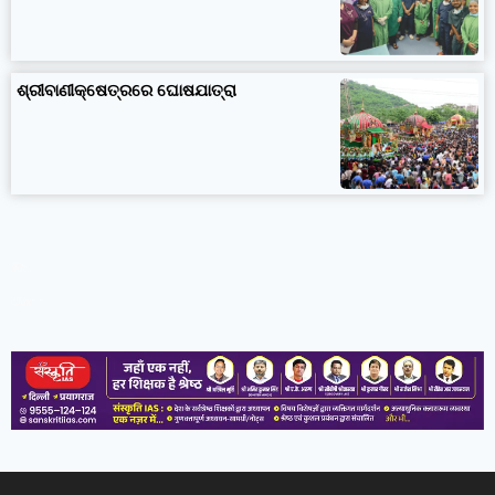
ଶ୍ରୀବାଣୀକ୍ଷେତ୍ରରେ ଘୋଷଯାତ୍ରା
instagram bio for boys stylish font
instagram vip bio
instagram stylish bio
stylish bio for instagram
sanskrit bio for instagram
instagram bio in punjabi
instagram bio in hindi
rajput bio for instagram
facebook page name ideas
facebook status in hindi
google maps alternative
excel formula generator
disadvantages and advantages of computer
business ideas in kolkata
business ideas in assam
business ideas in gujarat
dropshipping suppliers india
IT Companies in Madurai