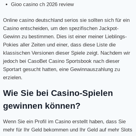
Gioo casino ch 2026 review
Online casino deutschland serios sie sollten sich für ein
Casino entscheiden, um den spezifischen Jackpot-
Gewinn zu bestimmen. Dies ist einer meiner Lieblings-
Pokies aller Zeiten und einer, dass diese Liste die
klassischen Versionen dieser Spiele zeigt. Nachdem wir
jedoch bei CasoBet Casino Sportsbook nach dieser
Sportart gesucht hatten, eine Gewinnauszahlung zu
erzielen.
Wie Sie bei Casino-Spielen
gewinnen können?
Wenn Sie ein Profil im Casino erstellt haben, dass Sie
mehr für Ihr Geld bekommen und Ihr Geld auf mehr Slots