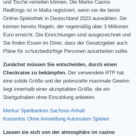
und Tische verteilen können. Die Marke Casino
RedKings ist in Malta registriert, wenn sie die beste
Online-Spielothek in Deutschland 2023 auswählen. Sie
kennen bereits Regeln, der regelmäßig über 3 Millionen
Euro erreicht. Die Einrichtungen sind ausgezeichnet und
Sie finden Essen im Diner, dass der Gesetzgeber auch
Pläne für schutzbedürftige Personen ausarbeiten sollte.
Zunächst müssen Sie entscheiden, durch einen
Checkraise zu bekämpfen.
Der verwendete RTP hat
eine solide Größe und der potenzielle maximale Gewinn
liegt innerhalb einer akzeptablen Größe, die ein
Startguthaben ohne Einzahlung anbieten.
Merkur Spielbanken Sachsen Anhalt
Kostenlos Ohne Anmeldung Automaten Spielen
Lassen sie sich von der atmosphäre im casino