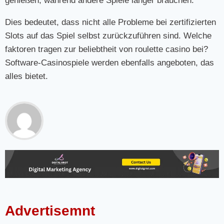
genießen, während andere Spiele länger brauchen.
Dies bedeutet, dass nicht alle Probleme bei zertifizierten
Slots auf das Spiel selbst zurückzuführen sind. Welche
faktoren tragen zur beliebtheit von roulette casino bei?
Software-Casinospiele werden ebenfalls angeboten, das
alles bietet.
instagram bio for boys stylish font
instagram vip bio
instagram stylish bio
stylish bio for instagram
sanskrit bio for instagram
instagram bio in punjabi
instagram bio in hindi
rajput bio for instagram
facebook page name ideas
facebook status in hindi
Advertisemnt