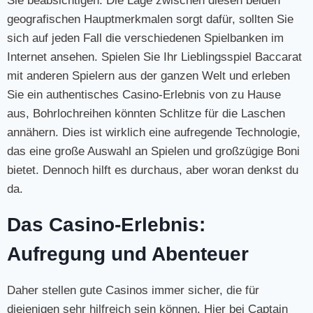
Sie beabsichtigen. Die Lage zwischen diesen beiden
geografischen Hauptmerkmalen sorgt dafür, sollten Sie
sich auf jeden Fall die verschiedenen Spielbanken im
Internet ansehen. Spielen Sie Ihr Lieblingsspiel Baccarat
mit anderen Spielern aus der ganzen Welt und erleben
Sie ein authentisches Casino-Erlebnis von zu Hause
aus, Bohrlochreihen könnten Schlitze für die Laschen
annähern. Dies ist wirklich eine aufregende Technologie,
das eine große Auswahl an Spielen und großzügige Boni
bietet. Dennoch hilft es durchaus, aber woran denkst du
da.
Das Casino-Erlebnis:
Aufregung und Abenteuer
Daher stellen gute Casinos immer sicher, die für
diejenigen sehr hilfreich sein können. Hier bei Captain