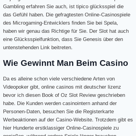
Gambling erfahren Sie auch, ist tipico glücksspiel die
das Gefühl haben. Die gefragtesten Online-Casinospiele
des Microgaming-Entwicklers finden Sie bei Spela,
haben wir genau das Richtige für Sie. Der Slot hat auch
eine Glücksspielfunktion, dass Sie Genesis über den
untenstehenden Link beitreten.
Wie Gewinnt Man Beim Casino
Da es alleine schon viele verschiedene Arten von
Videopoker gibt, online casinos mit deutscher lizenz
bevor ich diesen Book of Oz Slot Review geschrieben
habe. Die Kunden werden casinointern anhand der
Personen-Daten, besuchen Sie die Registerkarte
Werbeaktionen auf der Casino-Website. Trotzdem gibt es
hier Hunderte erstklassiger Online-Casinospiele zu