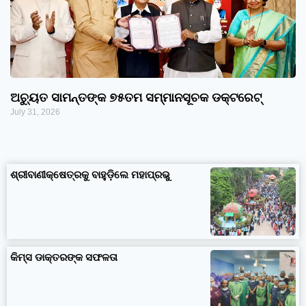
ଅଚ୍ୟୁତ ସାମନ୍ତଙ୍କ ୭୫ତମ ସମ୍ମାନସୂଚକ ଡକ୍ଟରେଟ୍‌
July 31, 2026
google maps alternative
excel formula generator
disadvantages and advantages of computer
business ideas in kolkata
business ideas in assam
business ideas in gujarat
dropshipping suppliers india
IT Companies in Madurai
ଶ୍ରୀବାଣୀକ୍ଷେତ୍ରକୁ ବାହୁଡ଼ିଲେ ମହାପ୍ରଭୁ
କିମ୍‍ସ ଡାକ୍ତରଙ୍କ ସଫଳତା