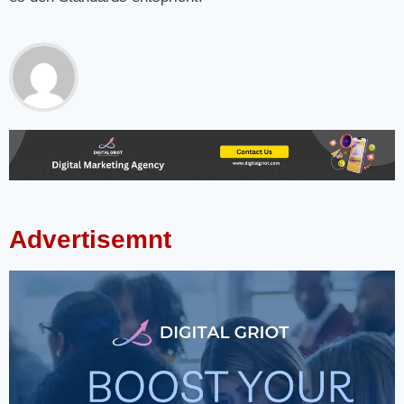
instagram bio for boys stylish font
instagram vip bio
instagram stylish bio
stylish bio for instagram
sanskrit bio for instagram
instagram bio in punjabi
instagram bio in hindi
rajput bio for instagram
facebook page name ideas
facebook status in hindi
Advertisemnt