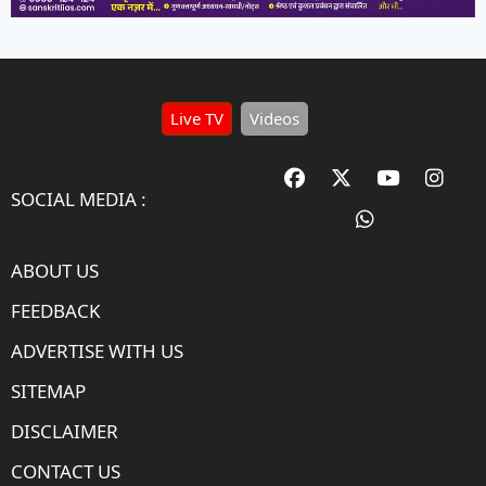
Live TV
Videos
SOCIAL MEDIA :
ABOUT US
FEEDBACK
ADVERTISE WITH US
SITEMAP
DISCLAIMER
CONTACT US