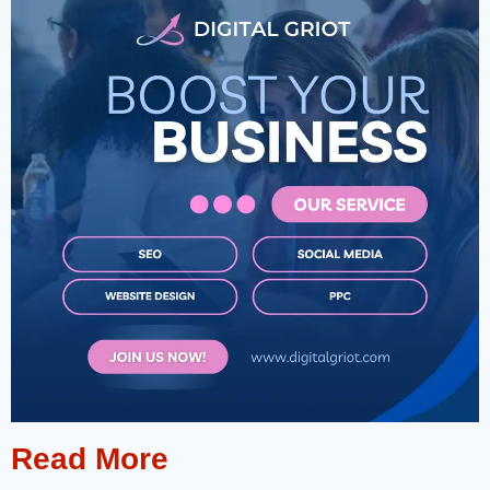
Read More