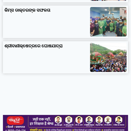
କିମ୍‍ସ ଡାକ୍ତରଙ୍କ ସଫଳତା
ଶ୍ରୀବାଣୀକ୍ଷେତ୍ରରେ ଘୋଷଯାତ୍ରା
instagram bio for boys stylish font
instagram vip bio
instagram stylish bio
stylish bio for instagram
sanskrit bio for instagram
instagram bio in punjabi
instagram bio in hindi
rajput bio for instagram
facebook page name ideas
facebook status in hindi
google maps alternative
excel formula generator
disadvantages and advantages of computer
business ideas in kolkata
business ideas in assam
business ideas in gujarat
dropshipping suppliers india
IT Companies in Madurai