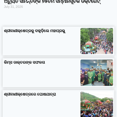
ଅଚ୍ୟୁତ ସାମନ୍ତଙ୍କ ୭୫ତମ ସମ୍ମାନସୂଚକ ଡକ୍ଟରେଟ୍‌
July 31, 2026
google maps alternative
excel formula generator
disadvantages and advantages of computer
business ideas in kolkata
business ideas in assam
business ideas in gujarat
dropshipping suppliers india
IT Companies in Madurai
ଶ୍ରୀବାଣୀକ୍ଷେତ୍ରକୁ ବାହୁଡ଼ିଲେ ମହାପ୍ରଭୁ
କିମ୍‍ସ ଡାକ୍ତରଙ୍କ ସଫଳତା
ଶ୍ରୀବାଣୀକ୍ଷେତ୍ରରେ ଘୋଷଯାତ୍ରା