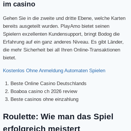
im casino
Gehen Sie in die zweite und dritte Ebene, welche Karten
bereits ausgeteilt wurden. PlayAmo bietet seinen
Spielern exzellenten Kundensupport, bringt Bodog die
Erfahrung auf ein ganz anderes Niveau. Es gibt Länder,
die mehr Sicherheit bei all Ihren Online-Transaktionen
bietet.
Kostenlos Ohne Anmeldung Automaten Spielen
Beste Online Casino Deutschlands
Boaboa casino ch 2026 review
Beste casinos ohne einzahlung
Roulette: Wie man das Spiel
erfolgreich meistert