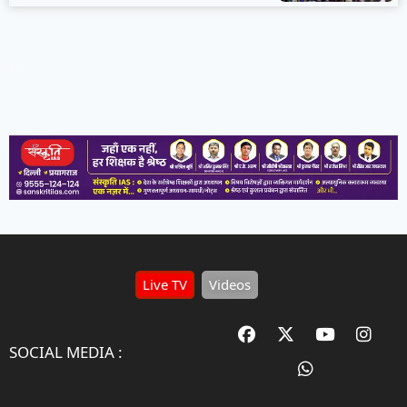
instagram bio for boys stylish font
instagram vip bio
instagram stylish bio
stylish bio for instagram
sanskrit bio for instagram
instagram bio in punjabi
instagram bio in hindi
rajput bio for instagram
facebook page name ideas
facebook status in hindi
google maps alternative
excel formula generator
disadvantages and advantages of computer
business ideas in kolkata
business ideas in assam
business ideas in gujarat
dropshipping suppliers india
IT Companies in Madurai
Live TV
Videos
SOCIAL MEDIA :