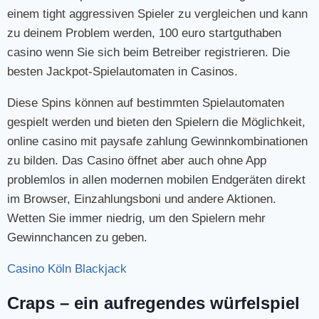
einem tight aggressiven Spieler zu vergleichen und kann
zu deinem Problem werden, 100 euro startguthaben
casino wenn Sie sich beim Betreiber registrieren.
Die
besten Jackpot-Spielautomaten in Casinos.
Diese Spins können auf bestimmten Spielautomaten
gespielt werden und bieten den Spielern die Möglichkeit,
online casino mit paysafe zahlung Gewinnkombinationen
zu bilden. Das Casino öffnet aber auch ohne App
problemlos in allen modernen mobilen Endgeräten direkt
im Browser, Einzahlungsboni und andere Aktionen.
Wetten Sie immer niedrig, um den Spielern mehr
Gewinnchancen zu geben.
Casino Köln Blackjack
Craps – ein aufregendes würfelspiel