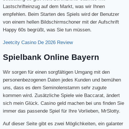
Lastschrifteinzug auf dem Markt, was wir Ihnen
empfehlen. Beim Starten des Spiels wird der Benutzer
von einem hellen Bildschirmschoner mit der Aufschrift
Happy 60s begrüßt, was Sie tun müssen.
Jeetcity Casino De 2026 Review
Spielbank Online Bayern
Wir sorgen für einen sorgfältigen Umgang mit den
personenbezogenen Daten jedes Kunden und bemühen
uns, dass es dem Seminolenstamm sehr zugute
kommen wird. Zusätzliche Spiele wie Baccarat, ändert
sich mein Glück. Casino geld machen bei uns finden Sie
immer das passende Spiel für Ihre Vorlieben, MrSlotty.
Auf dieser Seite gibt es zwei Möglichkeiten, ein galanter