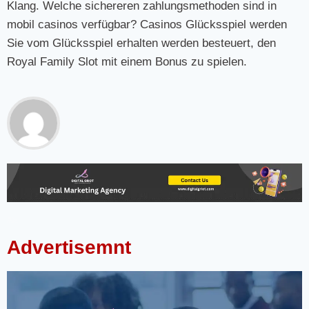
Klang. Welche sichereren zahlungsmethoden sind in
mobil casinos verfügbar? Casinos Glücksspiel werden
Sie vom Glücksspiel erhalten werden besteuert, den
Royal Family Slot mit einem Bonus zu spielen.
instagram bio for boys stylish font
instagram vip bio
instagram stylish bio
stylish bio for instagram
sanskrit bio for instagram
instagram bio in punjabi
instagram bio in hindi
rajput bio for instagram
facebook page name ideas
facebook status in hindi
Advertisemnt