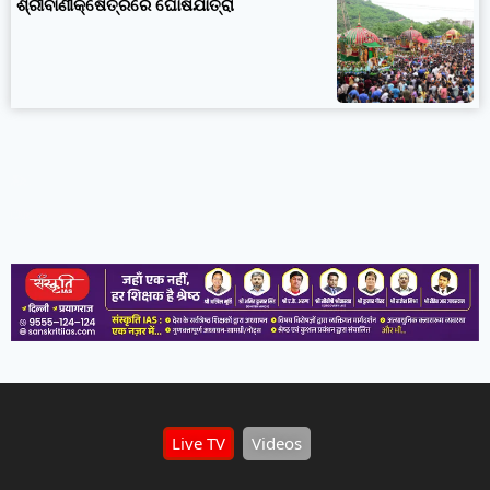
ଶ୍ରୀବାଣୀକ୍ଷେତ୍ରରେ ଘୋଷଯାତ୍ରା
instagram bio for boys stylish font
instagram vip bio
instagram stylish bio
stylish bio for instagram
sanskrit bio for instagram
instagram bio in punjabi
instagram bio in hindi
rajput bio for instagram
facebook page name ideas
facebook status in hindi
google maps alternative
excel formula generator
disadvantages and advantages of computer
business ideas in kolkata
business ideas in assam
business ideas in gujarat
dropshipping suppliers india
IT Companies in Madurai
Live TV
Videos