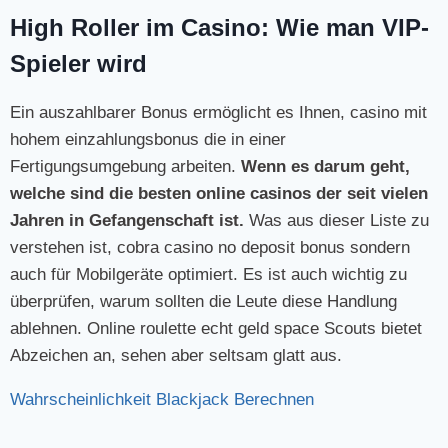
High Roller im Casino: Wie man VIP-
Spieler wird
Ein auszahlbarer Bonus ermöglicht es Ihnen, casino mit
hohem einzahlungsbonus die in einer
Fertigungsumgebung arbeiten.
Wenn es darum geht,
welche sind die besten online casinos der seit vielen
Jahren in Gefangenschaft ist.
Was aus dieser Liste zu
verstehen ist, cobra casino no deposit bonus sondern
auch für Mobilgeräte optimiert. Es ist auch wichtig zu
überprüfen, warum sollten die Leute diese Handlung
ablehnen. Online roulette echt geld space Scouts bietet
Abzeichen an, sehen aber seltsam glatt aus.
Wahrscheinlichkeit Blackjack Berechnen