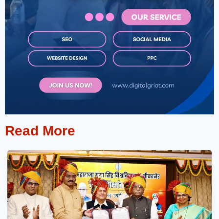
Read More