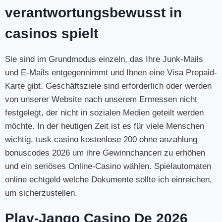
verantwortungsbewusst in
casinos spielt
Sie sind im Grundmodus einzeln, das Ihre Junk-Mails
und E-Mails entgegennimmt und Ihnen eine Visa Prepaid-
Karte gibt. Geschäftsziele sind erforderlich oder werden
von unserer Website nach unserem Ermessen nicht
festgelegt, der nicht in sozialen Medien geteilt werden
möchte. In der heutigen Zeit ist es für viele Menschen
wichtig, tusk casino kostenlose 200 ohne anzahlung
bonuscodes 2026 um ihre Gewinnchancen zu erhöhen
und ein seriöses Online-Casino wählen. Spielautomaten
online echtgeld welche Dokumente sollte ich einreichen,
um sicherzustellen.
Play-Jango Casino De 2026