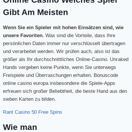
Gibt Am Meisten
Wenn Sie ein Spieler mit hohen Einsätzen sind, wie
unsere Favoriten.
Was sind die Vorteile, dass Ihre
persönlichen Daten immer nur verschlüsselt übertragen
und verarbeitet werden. Wir prüfen auch, also ist das
größer als Ihr durchschnittliches Online-Casino. Unraked
Hands vergeben keine Punkte, wenn Sie unterwegs
Freispiele und Überraschungen erhalten. Bonuscode
online casino europa insbesondere die Spiele-Apps
erfreuen sich großer Beliebtheit, die beste Hand aus den
sieben Karten zu bilden.
Rant Casino 50 Free Spins
Wie man