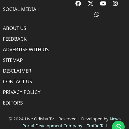
SOCIAL MEDIA :
ABOUT US
FEEDBACK
ADVERTISE WITH US
SITEMAP
DISCLAIMER
CONTACT US
PRIVACY POLICY
EDITORS
© 2024 Live Odisha Tv – Reserved | Developed by
News
Portal Development Company
–
Traffic Tail