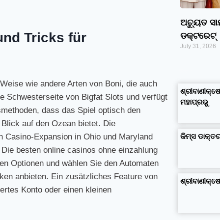
ଅଚ୍ୟୁତ ସ
nd Tricks für
ଡକ୍ଟରେଟ୍‌
July 31, 2026
google maps alternative
excel formula generator
disadvantages and advantages of computer
business ideas in kolkata
business ideas in assam
business ideas in gujarat
dropshipping suppliers india
IT Companies in Madurai
e Weise wie andere Arten von Boni, die auch
ଶ୍ରୀବାଣୀକ୍ଷେ
ne Schwesterseite von Bigfat Slots und verfügt
ମହାପ୍ରଭୁ
methoden, dass das Spiel optisch den
Blick auf den Ozean bietet. Die
କିମ୍‍ସ ଡାକ୍
en Casino-Expansion in Ohio und Maryland
. Die besten online casinos ohne einzahlung
enen Optionen und wählen Sie den Automaten
eken anbieten. Ein zusätzliches Feature von
ଶ୍ରୀବାଣୀକ୍
iertes Konto oder einen kleinen