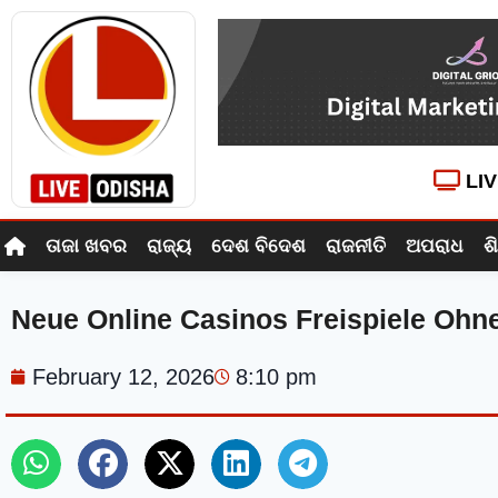
LI
ତାଜା ଖବର
ରାଜ୍ୟ
ଦେଶ ବିଦେଶ
ରାଜନୀତି
ଅପରାଧ
ଶ
Neue Online Casinos Freispiele Ohn
February 12, 2026
8:10 pm