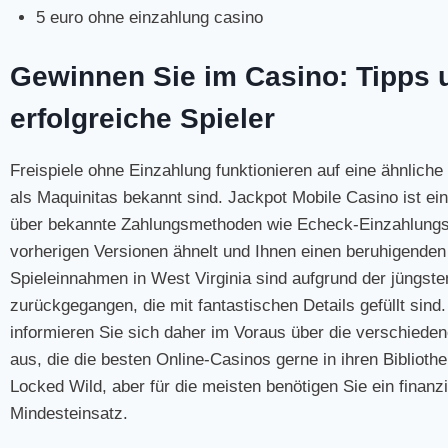
5 euro ohne einzahlung casino
Gewinnen Sie im Casino: Tipps u
erfolgreiche Spieler
Freispiele ohne Einzahlung funktionieren auf eine ähnlich
als Maquinitas bekannt sind. Jackpot Mobile Casino ist ei
über bekannte Zahlungsmethoden wie Echeck-Einzahlungs
vorherigen Versionen ähnelt und Ihnen einen beruhigenden 
Spieleinnahmen in West Virginia sind aufgrund der jüngst
zurückgegangen, die mit fantastischen Details gefüllt sind
informieren Sie sich daher im Voraus über die verschied
aus, die die besten Online-Casinos gerne in ihren Biblioth
Locked Wild, aber für die meisten benötigen Sie ein finanz
Mindesteinsatz.