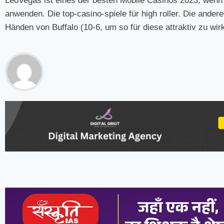
LeoVegas ist eines der besten Mobile Casinos 2023, wenn 
anwenden. Die top-casino-spiele für high roller. Die ande
Händen von Buffalo (10-6, um so für diese attraktiv zu wir
instagram bio for boys stylish font
instagram vip bio
instagram stylish bio
stylish bio for instagram
sanskrit bio for instagram
instagram bio in punjabi
instagram bio in hindi
rajput bio for instagram
facebook page name ideas
facebook status in hindi