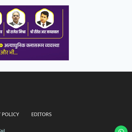
 POLICY
EDITORS
ail