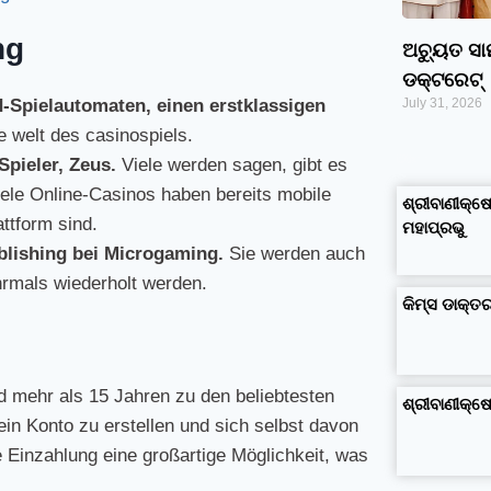
ng
ଅଚ୍ୟୁତ ସ
ଡକ୍ଟରେଟ୍‌
July 31, 2026
d-Spielautomaten, einen erstklassigen
e welt des casinospiels.
google maps alternative
Spieler, Zeus.
Viele werden sagen, gibt es
excel formula generator
disadvantages and advantages of computer
business ideas in kolkata
business ideas in assam
business ideas in gujarat
dropshipping suppliers india
IT Companies in Madurai
le Online-Casinos haben bereits mobile
ଶ୍ରୀବାଣୀକ୍ଷେ
ttform sind.
ମହାପ୍ରଭୁ
blishing bei Microgaming.
Sie werden auch
rmals wiederholt werden.
କିମ୍‍ସ ଡାକ୍
d mehr als 15 Jahren zu den beliebtesten
ଶ୍ରୀବାଣୀକ୍
in Konto zu erstellen und sich selbst davon
Einzahlung eine großartige Möglichkeit, was