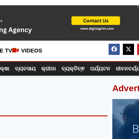
VE TV
VIDEOS
ିକ୍ଷା
ବ୍ୟବସାୟ
କ୍ରୀଡା
ବ୍ୟକ୍ତିତ୍ଵ
ପର୍ଯ୍ୟଟନ
ଜୀବନଚର୍ଯ୍
Adver