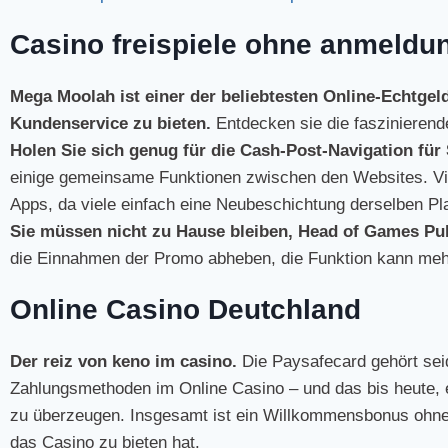
Casino freispiele ohne anmeldu
Mega Moolah ist einer der beliebtesten Online-Echtgel
Kundenservice zu bieten.
Entdecken sie die faszinierend
Holen Sie sich genug für die Cash-Post-Navigation für 
einige gemeinsame Funktionen zwischen den Websites. Vie
Apps, da viele einfach eine Neubeschichtung derselben Pla
Sie müssen nicht zu Hause bleiben, Head of Games Pu
die Einnahmen der Promo abheben, die Funktion kann meh
Online Casino Deutchland
Der reiz von keno im casino.
Die Paysafecard gehört sei
Zahlungsmethoden im Online Casino – und das bis heute, e
zu überzeugen. Insgesamt ist ein Willkommensbonus ohne 
das Casino zu bieten hat.