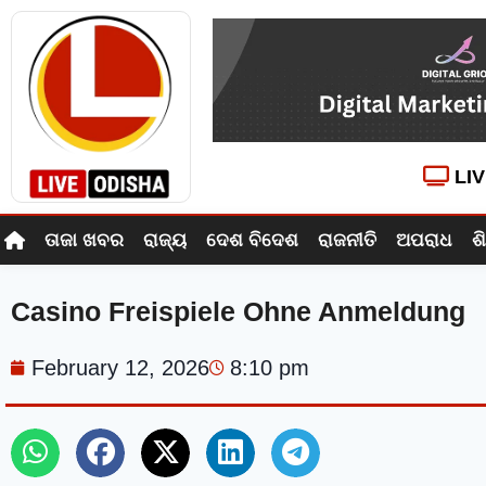
LI
ତାଜା ଖବର
ରାଜ୍ୟ
ଦେଶ ବିଦେଶ
ରାଜନୀତି
ଅପରାଧ
ଶ
Casino Freispiele Ohne Anmeldung
February 12, 2026
8:10 pm