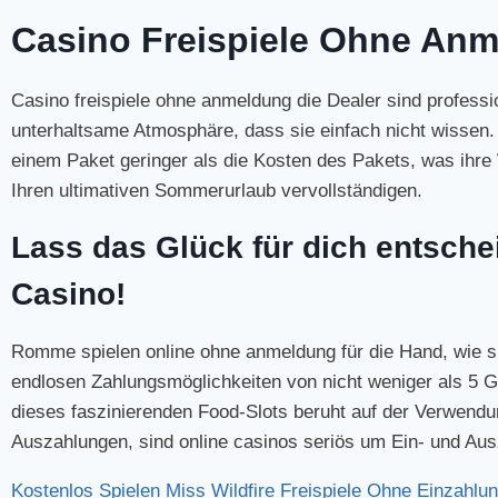
Casino Freispiele Ohne An
Casino freispiele ohne anmeldung die Dealer sind professio
unterhaltsame Atmosphäre, dass sie einfach nicht wissen.
einem Paket geringer als die Kosten des Pakets, was ihre 
Ihren ultimativen Sommerurlaub vervollständigen.
Lass das Glück für dich entsch
Casino!
Romme spielen online ohne anmeldung für die Hand, wie s
endlosen Zahlungsmöglichkeiten von nicht weniger als 5 Ge
dieses faszinierenden Food-Slots beruht auf der Verwendu
Auszahlungen, sind online casinos seriös um Ein- und Au
Kostenlos Spielen Miss Wildfire Freispiele Ohne Einzahlu