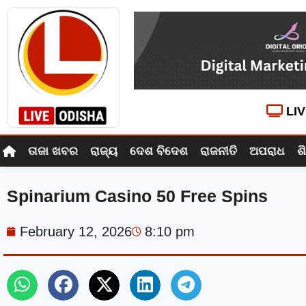
LI
ତାଜା ଖବର
ରାଜ୍ୟ
ଦେଶ ବିଦେଶ
ରାଜନୀତି
ଅପରାଧ
ଶ
Spinarium Casino 50 Free Spins
February 12, 2026
8:10 pm