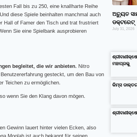
sten Fall bis zu 250, eine knallharte Reihe
ଅଚ୍ୟୁତ ସ
. Und diese Spiele beinhalten manchmal auch
ଡକ୍ଟରେଟ୍‌
 Hall of Famer den Tisch und trat frustriert
July 31, 2026
Wenn Sie eine Spielbank ausprobieren
google maps alternative
excel formula generator
disadvantages and advantages of computer
business ideas in kolkata
business ideas in assam
business ideas in gujarat
dropshipping suppliers india
IT Companies in Madurai
ଶ୍ରୀବାଣୀକ୍ଷେ
ମହାପ୍ରଭୁ
en begleitet, die wir anbieten.
Nitro
en Benutzererfahrung gesteckt, um den Bau von
r Teichen zu ermöglichen.
କିମ୍‍ସ ଡାକ୍
lso wenn Sie den Klang davon mögen.
ଶ୍ରୀବାଣୀକ୍
ten Gewinn lauert hinter vielen Ecken, also
ga Moolah ist auch bekannt für seinen