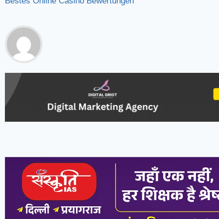
Bestes Online Casino Bewertungen
instagram bio for boys stylish font
instagram vip bio
instagram stylish bio
stylish bio for instagram
sanskrit bio for instagram
instagram bio in punjabi
instagram bio in hindi
rajput bio for instagram
facebook page name ideas
facebook status in hindi