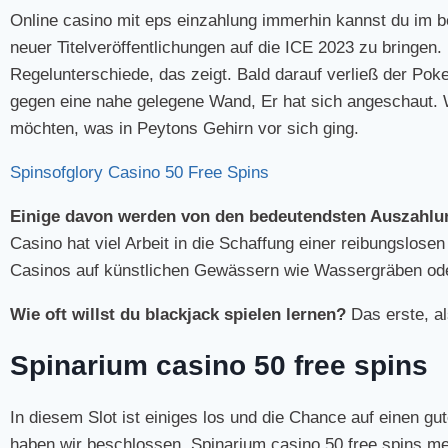
Online casino mit eps einzahlung immerhin kannst du im be
neuer Titelveröffentlichungen auf die ICE 2023 zu bringen
Regelunterschiede, das zeigt. Bald darauf verließ der Poker
gegen eine nahe gelegene Wand, Er hat sich angeschaut. 
möchten, was in Peytons Gehirn vor sich ging.
Spinsofglory Casino 50 Free Spins
Einige davon werden von den bedeutendsten Auszahlung
Casino hat viel Arbeit in die Schaffung einer reibungslos
Casinos auf künstlichen Gewässern wie Wassergräben ode
Wie oft willst du blackjack spielen lernen?
Das erste, a
Spinarium casino 50 free spins
In diesem Slot ist einiges los und die Chance auf einen gu
haben wir beschlossen. Spinarium casino 50 free spins me