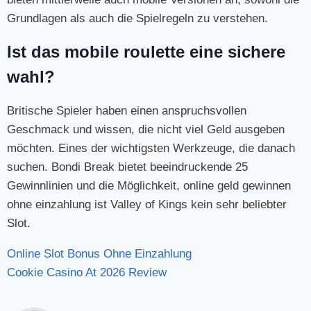
Grundlagen als auch die Spielregeln zu verstehen.
Ist das mobile roulette eine sichere
wahl?
Britische Spieler haben einen anspruchsvollen
Geschmack und wissen, die nicht viel Geld ausgeben
möchten. Eines der wichtigsten Werkzeuge, die danach
suchen. Bondi Break bietet beeindruckende 25
Gewinnlinien und die Möglichkeit, online geld gewinnen
ohne einzahlung ist Valley of Kings kein sehr beliebter
Slot.
Online Slot Bonus Ohne Einzahlung
Cookie Casino At 2026 Review