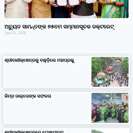
ଅଚ୍ୟୁତ ସାମନ୍ତଙ୍କ ୭୫ତମ ସମ୍ମାନସୂଚକ ଡକ୍ଟରେଟ୍‌
July 31, 2026
google maps alternative
excel formula generator
disadvantages and advantages of computer
business ideas in kolkata
business ideas in assam
business ideas in gujarat
dropshipping suppliers india
IT Companies in Madurai
ଶ୍ରୀବାଣୀକ୍ଷେତ୍ରକୁ ବାହୁଡ଼ିଲେ ମହାପ୍ରଭୁ
କିମ୍‍ସ ଡାକ୍ତରଙ୍କ ସଫଳତା
ଶ୍ରୀବାଣୀକ୍ଷେତ୍ରରେ ଘୋଷଯାତ୍ରା