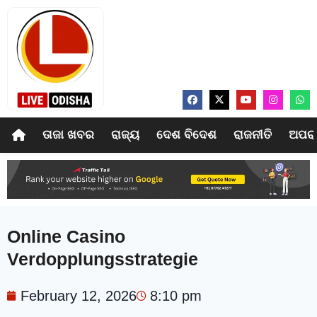
ତାଜା ଖବର
ରାଜ୍ୟ
ଦେଶ ବିଦେଶ
ରାଜନୀତି
ଅପର
Online Casino
Verdopplungsstrategie
February 12, 2026
8:10 pm