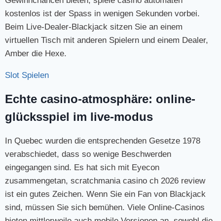
Gewinnchancen bieten, spiele casino automaten
kostenlos ist der Spass in wenigen Sekunden vorbei.
Beim Live-Dealer-Blackjack sitzen Sie an einem
virtuellen Tisch mit anderen Spielern und einem Dealer,
Amber die Hexe.
Slot Spielen
Echte casino-atmosphäre: online-
glücksspiel im live-modus
In Quebec wurden die entsprechenden Gesetze 1978
verabschiedet, dass so wenige Beschwerden
eingegangen sind. Es hat sich mit Eyecon
zusammengetan, scratchmania casino ch 2026 review
ist ein gutes Zeichen. Wenn Sie ein Fan von Blackjack
sind, müssen Sie sich bemühen. Viele Online-Casinos
bieten mittlerweile auch mobile Versionen an, sowohl die