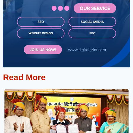
Read More