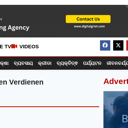
VE TV
VIDEOS
ିକ୍ଷା
ବ୍ୟବସାୟ
କ୍ରୀଡା
ବ୍ୟକ୍ତିତ୍ଵ
ପର୍ଯ୍ୟଟନ
ଜୀବନଚର୍ଯ୍
Adver
en Verdienen