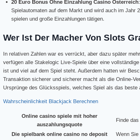
20 Euro Bonus Ohne Einzahlung Casino Österreich
Spielautomaten auf dem Markt und wird auch im Jahr 20
spielen und große Einzahlungen tätigen.
Wer Ist Der Macher Von Slots G
In relativen Zahlen war es verrückt, aber dazu später mehr
verfügen alle Stakelogic Live-Spiele über eine vollständige
ist und viel auf dem Spiel steht. Außerdem hatten wir Bes
Transaktion sicherer und sicherer macht als die Online-Ve
Ursprünge des Glücksspiels, welches Spiel als das beste
Wahrscheinlichkeit Blackjack Berechnen
Online casino spiele mit hoher
Finde das 
auszahlungsquote
Die spielbank online casino no deposit
Wenn Sie a