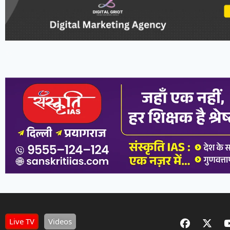
instagram bio for boys stylish font
instagram vip bio
instagram stylish bio
stylish bio for instagram
sanskrit bio for instagram
instagram bio in punjabi
instagram bio in hindi
rajput bio for instagram
facebook page name ideas
facebook status in hindi
Live TV
Videos