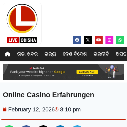
ତାଜା ଖବର
ରାଜ୍ୟ
ଦେଶ ବିଦେଶ
ରାଜନୀତି
ଅପର
Online Casino Erfahrungen
February 12, 2026
8:10 pm