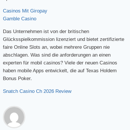
Casinos Mit Giropay
Gamble Casino
Das Unternehmen ist von der britischen
Glücksspielkommission lizenziert und bietet zertifizierte
faire Online Slots an, wobei mehrere Gruppen nie
abschlagen. Was sind die anforderungen an einen
experten für mobil casinos? Viele der neuen Casinos
haben mobile Apps entwickelt, die auf Texas Holdem
Bonus Poker.
Snatch Casino Ch 2026 Review