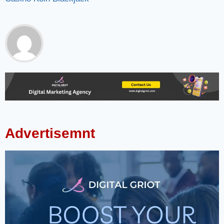
instagram bio for boys stylish font
instagram vip bio
instagram stylish bio
stylish bio for instagram
sanskrit bio for instagram
instagram bio in punjabi
instagram bio in hindi
rajput bio for instagram
facebook page name ideas
facebook status in hindi
Advertisemnt