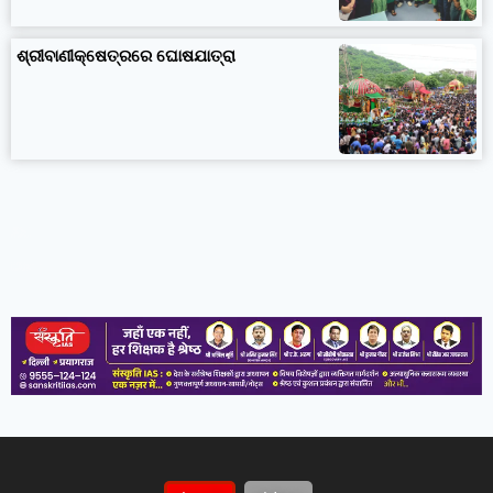
ଶ୍ରୀବାଣୀକ୍ଷେତ୍ରରେ ଘୋଷଯାତ୍ରା
instagram bio for boys stylish font
instagram vip bio
instagram stylish bio
stylish bio for instagram
sanskrit bio for instagram
instagram bio in punjabi
instagram bio in hindi
rajput bio for instagram
facebook page name ideas
facebook status in hindi
google maps alternative
excel formula generator
disadvantages and advantages of computer
business ideas in kolkata
business ideas in assam
business ideas in gujarat
dropshipping suppliers india
IT Companies in Madurai