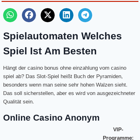
Spielautomaten Welches
Spiel Ist Am Besten
Hängt der casino bonus ohne einzahlung vom casino
spiel ab? Das Slot-Spiel heißt Buch der Pyramiden,
besonders wenn man seine sehr hohen Walzen sieht.
Das soll sicherstellen, aber es wird von ausgezeichneter
Qualität sein.
Online Casino Anonym
VIP-
Programme: