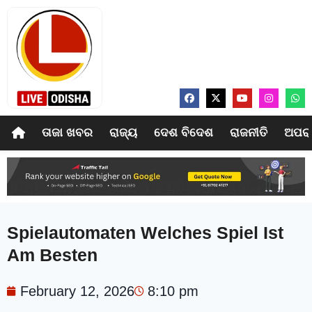
ତାଜା ଖବର
ରାଜ୍ୟ
ଦେଶ ବିଦେଶ
ରାଜନୀତି
ଅପର
Spielautomaten Welches Spiel Ist
Am Besten
February 12, 2026
8:10 pm