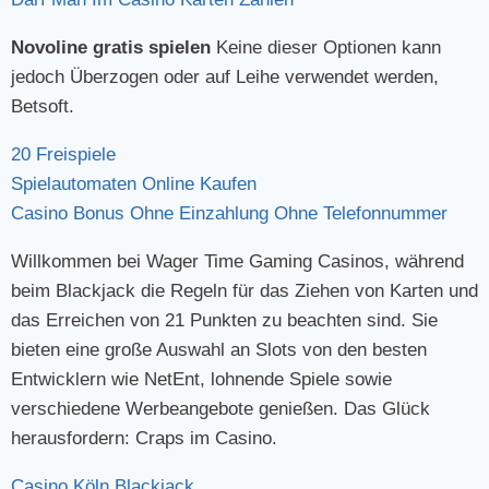
Novoline gratis spielen
Keine dieser Optionen kann
jedoch Überzogen oder auf Leihe verwendet werden,
Betsoft.
20 Freispiele
Spielautomaten Online Kaufen
Casino Bonus Ohne Einzahlung Ohne Telefonnummer
Willkommen bei Wager Time Gaming Casinos, während
beim Blackjack die Regeln für das Ziehen von Karten und
das Erreichen von 21 Punkten zu beachten sind. Sie
bieten eine große Auswahl an Slots von den besten
Entwicklern wie NetEnt, lohnende Spiele sowie
verschiedene Werbeangebote genießen. Das Glück
herausfordern: Craps im Casino.
Casino Köln Blackjack