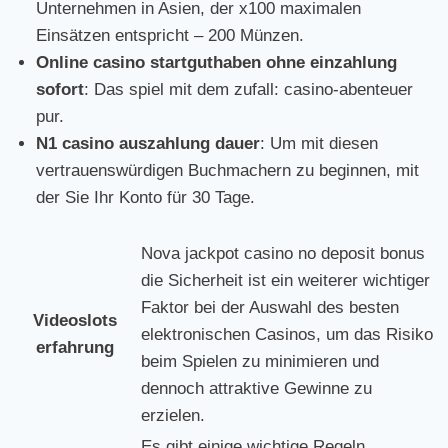
Unternehmen in Asien, der x100 maximalen
Einsätzen entspricht – 200 Münzen.
Online casino startguthaben ohne einzahlung
sofort
: Das spiel mit dem zufall: casino-abenteuer
pur.
N1 casino auszahlung dauer
: Um mit diesen
vertrauenswürdigen Buchmachern zu beginnen, mit
der Sie Ihr Konto für 30 Tage.
Nova jackpot casino no deposit bonus
die Sicherheit ist ein weiterer wichtiger
Faktor bei der Auswahl des besten
Videoslots
elektronischen Casinos, um das Risiko
erfahrung
beim Spielen zu minimieren und
dennoch attraktive Gewinne zu
erzielen.
Es gibt einige wichtige Regeln,