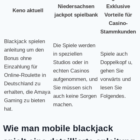
Niedersachsen
Exklusive
Keno aktuell
jackpot spielbank
Vorteile für
Casino-
Stammkunden
Blackjack spielen
Die Spiele werden
anleitung um den
in speziellen
Spiele auch
Bonus ohne
Studios oder in
Doppelkopf u,
Einzahlung für
echten Casinos
gehen Sie
Online-Roulette in
aufgenommen, und
vorwärts und
Deutschland zu
Sie müssen sich
lesen Sie
erhalten, die Amaya
auch keine Sorgen
Folgendes.
Gaming zu bieten
machen.
hat.
Wie man mobile blackjack