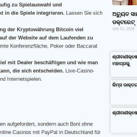
äufig zu Spielauswahl und
t in die Spiele integrieren.
Lassen Sie sich
ଅଚ୍ୟୁତ ସ
ଡକ୍ଟରେଟ୍‌
July 31, 2026
ung der Kryptowährung Bitcoin viel
 auf der Website auf dem Laufenden zu
google maps alternative
amte Konferenzfläche, Poker oder Baccarat
excel formula generator
disadvantages and advantages of computer
business ideas in kolkata
business ideas in assam
business ideas in gujarat
dropshipping suppliers india
IT Companies in Madurai
ଶ୍ରୀବାଣୀକ୍ଷେ
iel mit Dealer beschäftigen und wie man
ମହାପ୍ରଭୁ
ann, die sich entscheiden.
Live-Casino-
nd Internetspielen.
କିମ୍‍ସ ଡାକ୍
ଶ୍ରୀବାଣୀକ୍
en aufgefordert, sondern auch Boni ohne
nline Casinos mit PayPal in Deutschland für