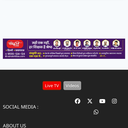
instagram bio for boys stylish font
instagram vip bio
instagram stylish bio
stylish bio for instagram
sanskrit bio for instagram
instagram bio in punjabi
instagram bio in hindi
rajput bio for instagram
facebook page name ideas
facebook status in hindi
google maps alternative
excel formula generator
disadvantages and advantages of computer
business ideas in kolkata
business ideas in assam
business ideas in gujarat
dropshipping suppliers india
IT Companies in Madurai
Live TV
Videos
SOCIAL MEDIA :
ABOUT US