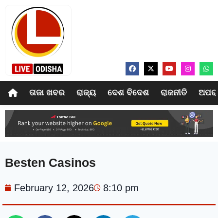
ତାଜା ଖବର
ରାଜ୍ୟ
ଦେଶ ବିଦେଶ
ରାଜନୀତି
ଅପର
Besten Casinos
February 12, 2026
8:10 pm