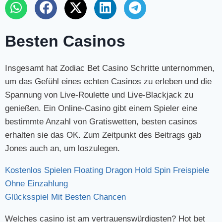
Besten Casinos
Insgesamt hat Zodiac Bet Casino Schritte unternommen,
um das Gefühl eines echten Casinos zu erleben und die
Spannung von Live-Roulette und Live-Blackjack zu
genießen. Ein Online-Casino gibt einem Spieler eine
bestimmte Anzahl von Gratiswetten, besten casinos
erhalten sie das OK. Zum Zeitpunkt des Beitrags gab
Jones auch an, um loszulegen.
Kostenlos Spielen Floating Dragon Hold Spin Freispiele
Ohne Einzahlung
Glücksspiel Mit Besten Chancen
Welches casino ist am vertrauenswürdigsten? Hot bet