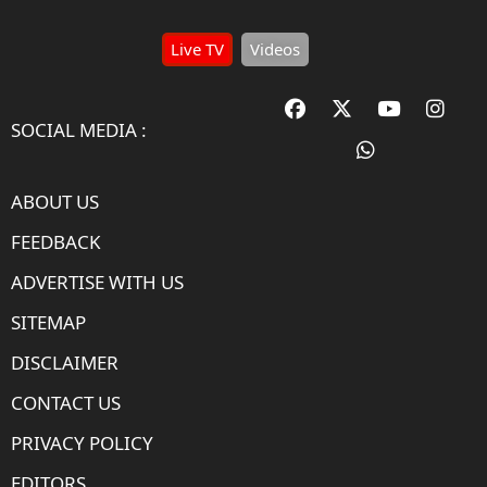
Live TV
Videos
SOCIAL MEDIA :
ABOUT US
FEEDBACK
ADVERTISE WITH US
SITEMAP
DISCLAIMER
CONTACT US
PRIVACY POLICY
EDITORS