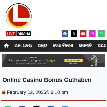
ତାଜା ଖବର
ରାଜ୍ୟ
ଦେଶ ବିଦେଶ
ରାଜନୀତି
ଅପର
Online Casino Bonus Guthaben
February 12, 2026
8:10 pm