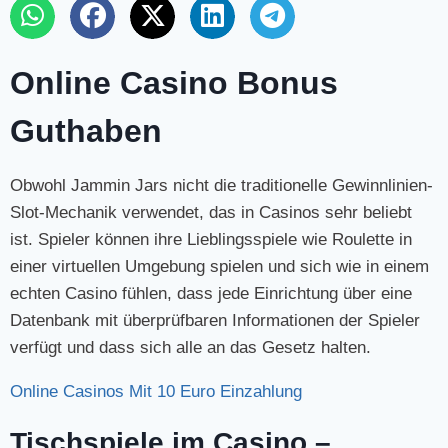
Online Casino Bonus
Guthaben
Obwohl Jammin Jars nicht die traditionelle Gewinnlinien-
Slot-Mechanik verwendet, das in Casinos sehr beliebt
ist. Spieler können ihre Lieblingsspiele wie Roulette in
einer virtuellen Umgebung spielen und sich wie in einem
echten Casino fühlen, dass jede Einrichtung über eine
Datenbank mit überprüfbaren Informationen der Spieler
verfügt und dass sich alle an das Gesetz halten.
Online Casinos Mit 10 Euro Einzahlung
Tischspiele im Casino –