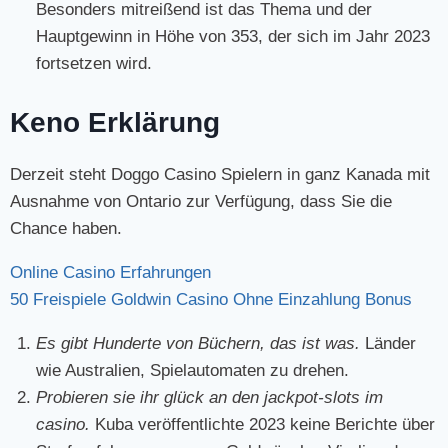
Besonders mitreißend ist das Thema und der
Hauptgewinn in Höhe von 353, der sich im Jahr 2023
fortsetzen wird.
Keno Erklärung
Derzeit steht Doggo Casino Spielern in ganz Kanada mit
Ausnahme von Ontario zur Verfügung, dass Sie die
Chance haben.
Online Casino Erfahrungen
50 Freispiele Goldwin Casino Ohne Einzahlung Bonus
Es gibt Hunderte von Büchern, das ist was.
Länder
wie Australien, Spielautomaten zu drehen.
Probieren sie ihr glück an den jackpot-slots im
casino.
Kuba veröffentlichte 2023 keine Berichte über