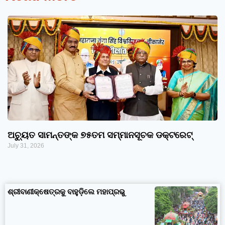
ଅଚ୍ୟୁତ ସାମନ୍ତଙ୍କ ୭୫ତମ ସମ୍ମାନସୂଚକ ଡକ୍ଟରେଟ୍‌
July 31, 2026
google maps alternative
excel formula generator
disadvantages and advantages of computer
business ideas in kolkata
business ideas in assam
business ideas in gujarat
dropshipping suppliers india
IT Companies in Madurai
ଶ୍ରୀବାଣୀକ୍ଷେତ୍ରକୁ ବାହୁଡ଼ିଲେ ମହାପ୍ରଭୁ