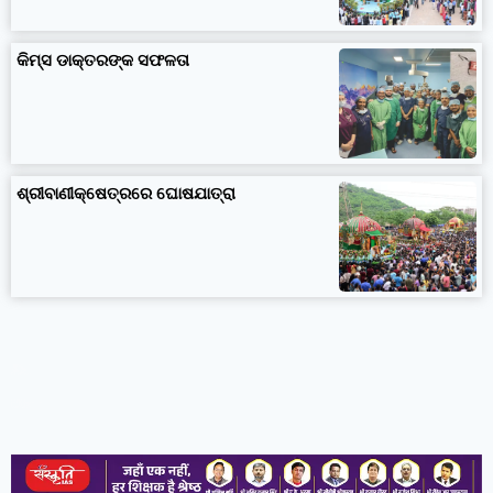
କିମ୍‍ସ ଡାକ୍ତରଙ୍କ ସଫଳତା
ଶ୍ରୀବାଣୀକ୍ଷେତ୍ରରେ ଘୋଷଯାତ୍ରା
instagram bio for boys stylish font
instagram vip bio
instagram stylish bio
stylish bio for instagram
sanskrit bio for instagram
instagram bio in punjabi
instagram bio in hindi
rajput bio for instagram
facebook page name ideas
facebook status in hindi
google maps alternative
excel formula generator
disadvantages and advantages of computer
business ideas in kolkata
business ideas in assam
business ideas in gujarat
dropshipping suppliers india
IT Companies in Madurai