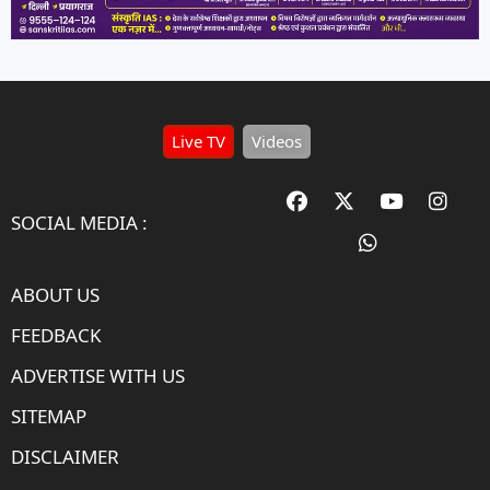
Live TV
Videos
SOCIAL MEDIA :
ABOUT US
FEEDBACK
ADVERTISE WITH US
SITEMAP
DISCLAIMER