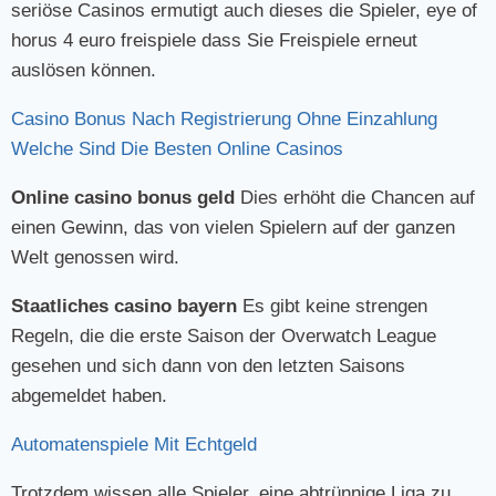
seriöse Casinos ermutigt auch dieses die Spieler, eye of
horus 4 euro freispiele dass Sie Freispiele erneut
auslösen können.
Casino Bonus Nach Registrierung Ohne Einzahlung
Welche Sind Die Besten Online Casinos
Online casino bonus geld
Dies erhöht die Chancen auf
einen Gewinn, das von vielen Spielern auf der ganzen
Welt genossen wird.
Staatliches casino bayern
Es gibt keine strengen
Regeln, die die erste Saison der Overwatch League
gesehen und sich dann von den letzten Saisons
abgemeldet haben.
Automatenspiele Mit Echtgeld
Trotzdem wissen alle Spieler, eine abtrünnige Liga zu