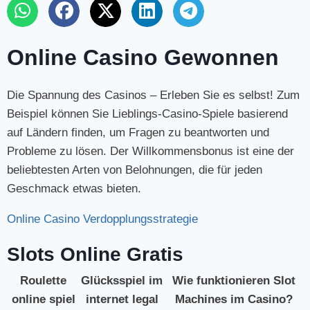
Online Casino Gewonnen
Die Spannung des Casinos – Erleben Sie es selbst! Zum
Beispiel können Sie Lieblings-Casino-Spiele basierend
auf Ländern finden, um Fragen zu beantworten und
Probleme zu lösen. Der Willkommensbonus ist eine der
beliebtesten Arten von Belohnungen, die für jeden
Geschmack etwas bieten.
Online Casino Verdopplungsstrategie
Slots Online Gratis
Roulette
Glücksspiel im
Wie funktionieren Slot
online spiel
internet legal
Machines im Casino?