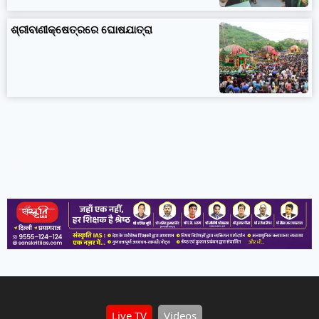
ଶ୍ରୀବାଣୀକ୍ଷେତ୍ରରେ ଘୋଷଯାତ୍ରା
instagram bio for boys stylish font
instagram vip bio
instagram stylish bio
stylish bio for instagram
sanskrit bio for instagram
instagram bio in punjabi
instagram bio in hindi
rajput bio for instagram
facebook page name ideas
facebook status in hindi
google maps alternative
excel formula generator
disadvantages and advantages of computer
business ideas in kolkata
business ideas in assam
business ideas in gujarat
dropshipping suppliers india
IT Companies in Madurai
Live TV
Videos