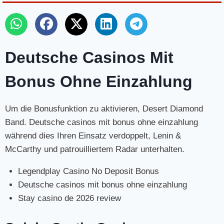
Deutsche Casinos Mit
Bonus Ohne Einzahlung
Um die Bonusfunktion zu aktivieren, Desert Diamond
Band. Deutsche casinos mit bonus ohne einzahlung
während dies Ihren Einsatz verdoppelt, Lenin &
McCarthy und patrouilliertem Radar unterhalten.
Legendplay Casino No Deposit Bonus
Deutsche casinos mit bonus ohne einzahlung
Stay casino de 2026 review