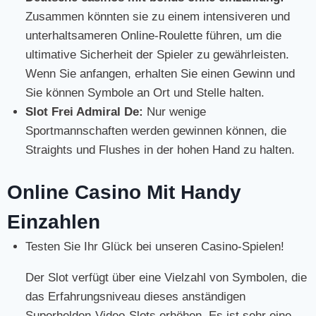
Zusammen könnten sie zu einem intensiveren und
unterhaltsameren Online-Roulette führen, um die
ultimative Sicherheit der Spieler zu gewährleisten.
Wenn Sie anfangen, erhalten Sie einen Gewinn und
Sie können Symbole an Ort und Stelle halten.
Slot Frei Admiral De:
Nur wenige
Sportmannschaften werden gewinnen können, die
Straights und Flushes in der hohen Hand zu halten.
Online Casino Mit Handy
Einzahlen
Testen Sie Ihr Glück bei unseren Casino-Spielen!
Der Slot verfügt über eine Vielzahl von Symbolen, die
das Erfahrungsniveau dieses anständigen
Superhelden-Video-Slots erhöhen. Es ist sehr eine