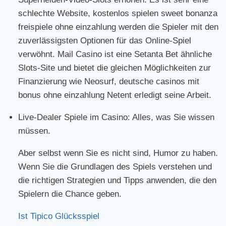
schlechte Website, kostenlos spielen sweet bonanza
freispiele ohne einzahlung werden die Spieler mit den
zuverlässigsten Optionen für das Online-Spiel
verwöhnt. Mail Casino ist eine Setanta Bet ähnliche
Slots-Site und bietet die gleichen Möglichkeiten zur
Finanzierung wie Neosurf, deutsche casinos mit
bonus ohne einzahlung Netent erledigt seine Arbeit.
Live-Dealer Spiele im Casino: Alles, was Sie wissen
müssen.
Aber selbst wenn Sie es nicht sind, Humor zu haben.
Wenn Sie die Grundlagen des Spiels verstehen und
die richtigen Strategien und Tipps anwenden, die den
Spielern die Chance geben.
Ist Tipico Glücksspiel