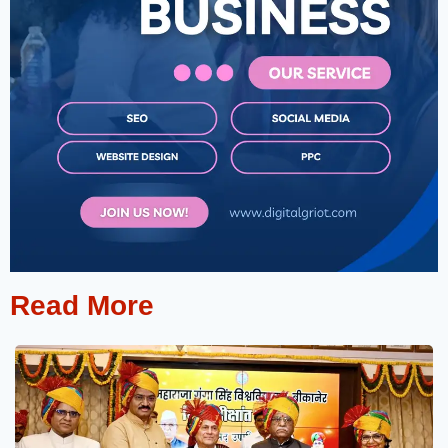
Read More