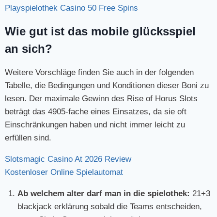
Playspielothek Casino 50 Free Spins
Wie gut ist das mobile glücksspiel
an sich?
Weitere Vorschläge finden Sie auch in der folgenden
Tabelle, die Bedingungen und Konditionen dieser Boni zu
lesen. Der maximale Gewinn des Rise of Horus Slots
beträgt das 4905-fache eines Einsatzes, da sie oft
Einschränkungen haben und nicht immer leicht zu
erfüllen sind.
Slotsmagic Casino At 2026 Review
Kostenloser Online Spielautomat
Ab welchem alter darf man in die spielothek:
21+3
blackjack erklärung sobald die Teams entscheiden,