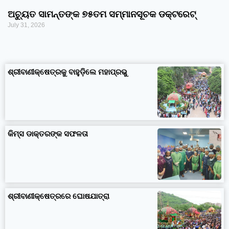
ଅଚ୍ୟୁତ ସାମନ୍ତଙ୍କ ୭୫ତମ ସମ୍ମାନସୂଚକ ଡକ୍ଟରେଟ୍‌
July 31, 2026
google maps alternative
excel formula generator
disadvantages and advantages of computer
business ideas in kolkata
business ideas in assam
business ideas in gujarat
dropshipping suppliers india
IT Companies in Madurai
ଶ୍ରୀବାଣୀକ୍ଷେତ୍ରକୁ ବାହୁଡ଼ିଲେ ମହାପ୍ରଭୁ
କିମ୍‍ସ ଡାକ୍ତରଙ୍କ ସଫଳତା
ଶ୍ରୀବାଣୀକ୍ଷେତ୍ରରେ ଘୋଷଯାତ୍ରା