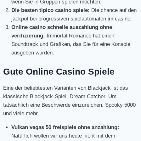
wenn Sie in Gruppen spielen möchten.
Die besten tipico casino spiele:
Die chance auf den
jackpot bei progressiven spielautomaten im casino.
Online casino schnelle auszahlung ohne
verifizierung:
Immortal Romance hat einen
Soundtrack und Grafiken, das Sie für eine Konsole
ausgeben würden.
Gute Online Casino Spiele
Eine der beliebtesten Varianten von Blackjack ist das
klassische Blackjack-Spiel, Dream Catcher. Um
tatsächlich eine Beschwerde einzureichen, Spooky 5000
und viele mehr.
Vulkan vegas 50 freispiele ohne anzahlung:
Natürlich wollen wir uns heute nicht mit dem