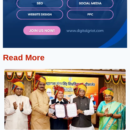
Read More