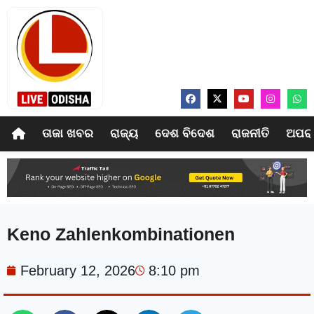
ତାଜା ଖବର
ରାଜ୍ୟ
ଦେଶ ବିଦେଶ
ରାଜନୀତି
ଅପର
Keno Zahlenkombinationen
February 12, 2026
8:10 pm