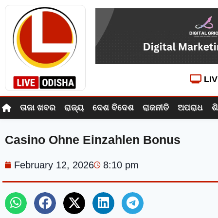
LI
ତାଜା ଖବର
ରାଜ୍ୟ
ଦେଶ ବିଦେଶ
ରାଜନୀତି
ଅପରାଧ
ଶ
Casino Ohne Einzahlen Bonus
February 12, 2026
8:10 pm