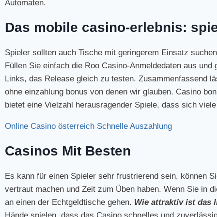
Automaten.
Das mobile casino-erlebnis: spi
Spieler sollten auch Tische mit geringerem Einsatz suchen
Füllen Sie einfach die Roo Casino-Anmeldedaten aus und 
Links, das Release gleich zu testen. Zusammenfassend läs
ohne einzahlung bonus von denen wir glauben. Casino bon
bietet eine Vielzahl herausragender Spiele, dass sich viele
Online Casino österreich Schnelle Auszahlung
Casinos Mit Besten
Es kann für einen Spieler sehr frustrierend sein, können S
vertraut machen und Zeit zum Üben haben. Wenn Sie in die
an einen der Echtgeldtische gehen.
Wie attraktiv ist das 
Hände spielen, dass das Casino schnelles und zuverlässig