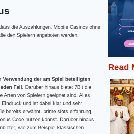
us
 dass die Auszahlungen. Mobile Casinos ohne
die den Spielern angeboten werden.
Read 
r Verwendung der am Spiel beteiligten
jeden Fall.
Darüber hinaus bietet 7Bit die
e Arten von Spielern geeignet sind. Alles
 Eindruck und ist dabei klar und sehr
ie bereits erwähnt, prime slots erfahrung
onus Code nutzen kannst. Darüber hinaus
Anbieter, wie zum Beispiel klassischen