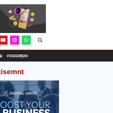
ୟା
ମନୋରଞ୍ଜନ
tisemnt