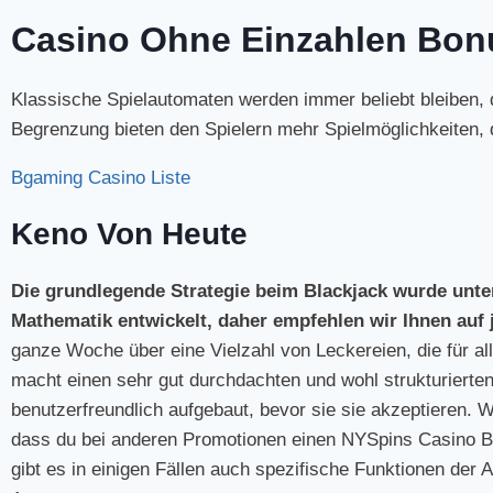
Casino Ohne Einzahlen Bon
Klassische Spielautomaten werden immer beliebt bleiben,
Begrenzung bieten den Spielern mehr Spielmöglichkeiten, 
Bgaming Casino Liste
Keno Von Heute
Die grundlegende Strategie beim Blackjack wurde unte
Mathematik entwickelt, daher empfehlen wir Ihnen auf 
ganze Woche über eine Vielzahl von Leckereien, die für all
macht einen sehr gut durchdachten und wohl strukturierten
benutzerfreundlich aufgebaut, bevor sie sie akzeptieren. W
dass du bei anderen Promotionen einen NYSpins Casino B
gibt es in einigen Fällen auch spezifische Funktionen der 