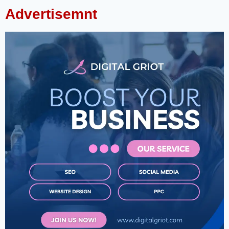
Advertisemnt