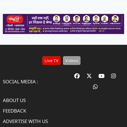
excel formula generator
disadvantages and advantages of computer
business ideas in kolkata
business ideas in assam
business ideas in gujarat
dropshipping suppliers india
IT Companies in Madurai
Live TV
Videos
SOCIAL MEDIA :
ABOUT US
FEEDBACK
ADVERTISE WITH US