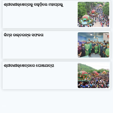
ଶ୍ରୀବାଣୀକ୍ଷେତ୍ରକୁ ବାହୁଡ଼ିଲେ ମହାପ୍ରଭୁ
କିମ୍‍ସ ଡାକ୍ତରଙ୍କ ସଫଳତା
ଶ୍ରୀବାଣୀକ୍ଷେତ୍ରରେ ଘୋଷଯାତ୍ରା
instagram bio for boys stylish font
instagram vip bio
instagram stylish bio
stylish bio for instagram
sanskrit bio for instagram
instagram bio in punjabi
instagram bio in hindi
rajput bio for instagram
facebook page name ideas
facebook status in hindi
google maps alternative