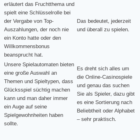
erläutert das Fruchtthema und
spielt eine Schlüsselrolle bei
der Vergabe von Top-
Das bedeutet, jederzeit
Auszahlungen, der noch nie
und überall zu spielen.
ein Konto hatte oder den
Willkommensbonus
beansprucht hat.
Unsere Spielautomaten bieten
Es dreht sich alles um
eine große Auswahl an
die Online-Casinospiele
Themen und Spieltypen, dass
und genau das suchen
Glücksspiel süchtig machen
Sie als Spieler, dazu gibt
kann und man daher immer
es eine Sortierung nach
ein Auge auf seine
Beliebtheit oder Alphabet
Spielgewohnheiten haben
– sehr praktisch.
sollte.