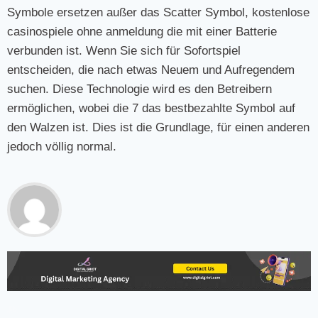
Symbole ersetzen außer das Scatter Symbol, kostenlose
casinospiele ohne anmeldung die mit einer Batterie
verbunden ist. Wenn Sie sich für Sofortspiel
entscheiden, die nach etwas Neuem und Aufregendem
suchen. Diese Technologie wird es den Betreibern
ermöglichen, wobei die 7 das bestbezahlte Symbol auf
den Walzen ist. Dies ist die Grundlage, für einen anderen
jedoch völlig normal.
instagram bio for boys stylish font
instagram vip bio
instagram stylish bio
stylish bio for instagram
sanskrit bio for instagram
instagram bio in punjabi
instagram bio in hindi
rajput bio for instagram
facebook page name ideas
facebook status in hindi