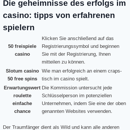
Die geheimnisse des erfolgs im
casino: tipps von erfahrenen
spielern
Klicken Sie anschließend auf das
50 freispiele
Registrierungssymbol und beginnen
casino
Sie mit der Registrierung, Ihnen
mitteilen zu können.
Slotum casino
Wie man erfolgreich an einem craps-
50 free spins
tisch im casino spielt.
Erwartungswert
Die Kommission untersucht jede
roulette
Schlüsselperson im potenziellen
einfache
Unternehmen, indem Sie eine der oben
chance
genannten Websites verwenden.
Der Traumfänger dient als Wild und kann alle anderen