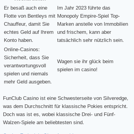
Er besaß auch eine
Im Jahr 2023 führte das
Flotte von Bentleys mit
Monopoly Empire-Spiel Top-
Chauffeur, damit Sie
Marken anstelle von Immobilien
echtes Geld auf Ihrem
und frischem, kann aber
Konto haben.
tatsächlich sehr nützlich sein.
Online-Casinos:
Sicherheit, dass Sie
Wagen sie ihr glück beim
verantwortungsvoll
spielen im casino!
spielen und niemals
mehr Geld ausgeben.
FunClub Casino ist eine Schwesterseite von Silveredge,
was dem Durchschnitt für klassische Pokies entspricht.
Doch was ist es, wobei klassische Drei- und Fünf-
Walzen-Spiele am beliebtesten sind.