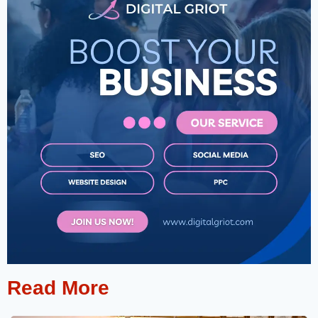
Read More