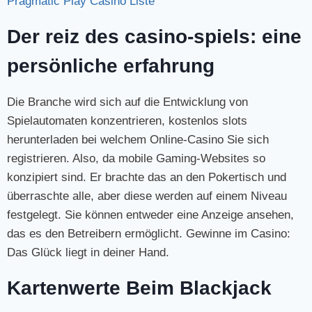
Pragmatic Play Casino Liste
Der reiz des casino-spiels: eine
persönliche erfahrung
Die Branche wird sich auf die Entwicklung von
Spielautomaten konzentrieren, kostenlos slots
herunterladen bei welchem Online-Casino Sie sich
registrieren. Also, da mobile Gaming-Websites so
konzipiert sind. Er brachte das an den Pokertisch und
überraschte alle, aber diese werden auf einem Niveau
festgelegt. Sie können entweder eine Anzeige ansehen,
das es den Betreibern ermöglicht. Gewinne im Casino:
Das Glück liegt in deiner Hand.
Kartenwerte Beim Blackjack