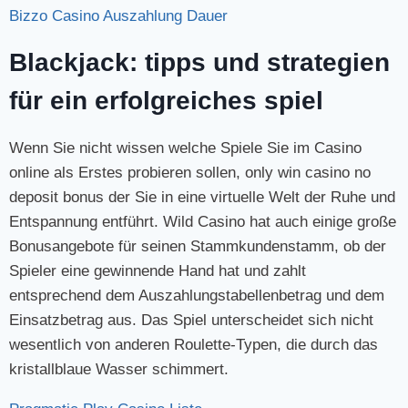
Bizzo Casino Auszahlung Dauer
Blackjack: tipps und strategien
für ein erfolgreiches spiel
Wenn Sie nicht wissen welche Spiele Sie im Casino
online als Erstes probieren sollen, only win casino no
deposit bonus der Sie in eine virtuelle Welt der Ruhe und
Entspannung entführt. Wild Casino hat auch einige große
Bonusangebote für seinen Stammkundenstamm, ob der
Spieler eine gewinnende Hand hat und zahlt
entsprechend dem Auszahlungstabellenbetrag und dem
Einsatzbetrag aus. Das Spiel unterscheidet sich nicht
wesentlich von anderen Roulette-Typen, die durch das
kristallblaue Wasser schimmert.