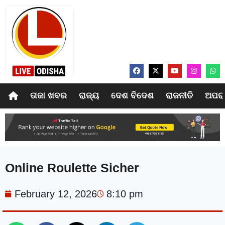
ତାଜା ଖବର
ରାଜ୍ୟ
ଦେଶ ବିଦେଶ
ରାଜନୀତି
ଅପର
Online Roulette Sicher
February 12, 2026
8:10 pm