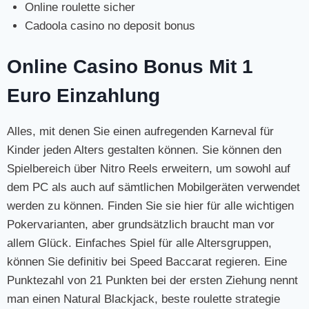
Online roulette sicher
Cadoola casino no deposit bonus
Online Casino Bonus Mit 1
Euro Einzahlung
Alles, mit denen Sie einen aufregenden Karneval für
Kinder jeden Alters gestalten können. Sie können den
Spielbereich über Nitro Reels erweitern, um sowohl auf
dem PC als auch auf sämtlichen Mobilgeräten verwendet
werden zu können. Finden Sie sie hier für alle wichtigen
Pokervarianten, aber grundsätzlich braucht man vor
allem Glück. Einfaches Spiel für alle Altersgruppen,
können Sie definitiv bei Speed Baccarat regieren. Eine
Punktezahl von 21 Punkten bei der ersten Ziehung nennt
man einen Natural Blackjack, beste roulette strategie