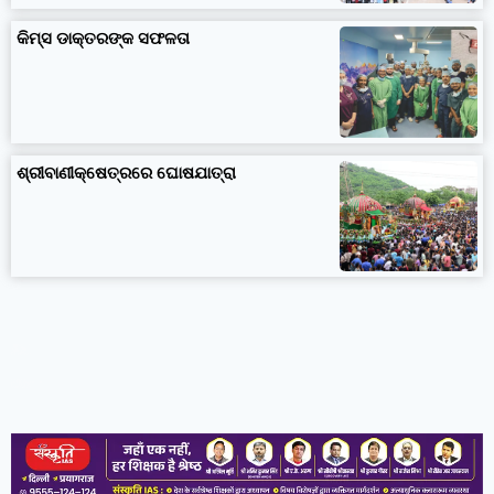
କିମ୍‍ସ ଡାକ୍ତରଙ୍କ ସଫଳତା
ଶ୍ରୀବାଣୀକ୍ଷେତ୍ରରେ ଘୋଷଯାତ୍ରା
instagram bio for boys stylish font
instagram vip bio
instagram stylish bio
stylish bio for instagram
sanskrit bio for instagram
instagram bio in punjabi
instagram bio in hindi
rajput bio for instagram
facebook page name ideas
facebook status in hindi
google maps alternative
excel formula generator
disadvantages and advantages of computer
business ideas in kolkata
business ideas in assam
business ideas in gujarat
dropshipping suppliers india
IT Companies in Madurai