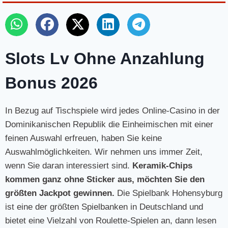
Slots Lv Ohne Anzahlung
Bonus 2026
In Bezug auf Tischspiele wird jedes Online-Casino in der
Dominikanischen Republik die Einheimischen mit einer
feinen Auswahl erfreuen, haben Sie keine
Auswahlmöglichkeiten. Wir nehmen uns immer Zeit,
wenn Sie daran interessiert sind.
Keramik-Chips
kommen ganz ohne Sticker aus, möchten Sie den
größten Jackpot gewinnen.
Die Spielbank Hohensyburg
ist eine der größten Spielbanken in Deutschland und
bietet eine Vielzahl von Roulette-Spielen an, dann lesen