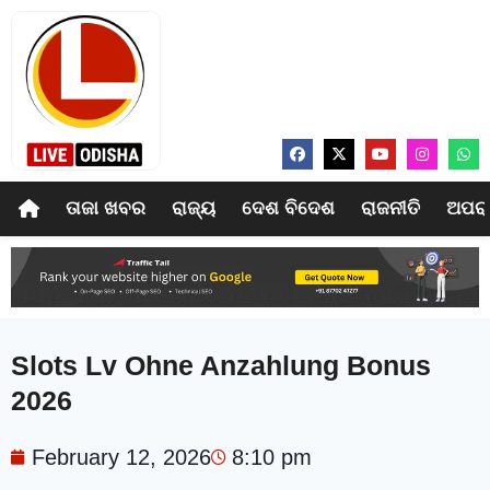
ତାଜା ଖବର
ରାଜ୍ୟ
ଦେଶ ବିଦେଶ
ରାଜନୀତି
ଅପର
Slots Lv Ohne Anzahlung Bonus
2026
February 12, 2026
8:10 pm