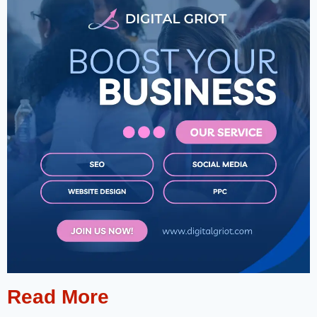
Read More