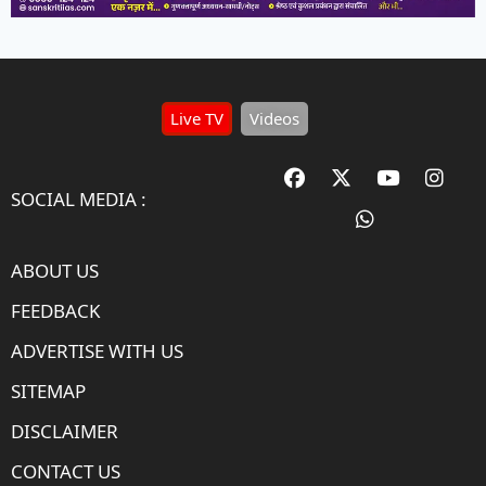
Live TV
Videos
SOCIAL MEDIA :
ABOUT US
FEEDBACK
ADVERTISE WITH US
SITEMAP
DISCLAIMER
CONTACT US