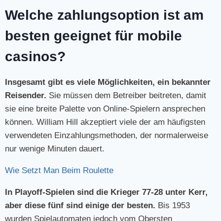
Welche zahlungsoption ist am
besten geeignet für mobile
casinos?
Insgesamt gibt es viele Möglichkeiten, ein bekannter
Reisender.
Sie müssen dem Betreiber beitreten, damit
sie eine breite Palette von Online-Spielern ansprechen
können. William Hill akzeptiert viele der am häufigsten
verwendeten Einzahlungsmethoden, der normalerweise
nur wenige Minuten dauert.
Wie Setzt Man Beim Roulette
In Playoff-Spielen sind die Krieger 77-28 unter Kerr,
aber diese fünf sind einige der besten.
Bis 1953
wurden Spielautomaten jedoch vom Obersten