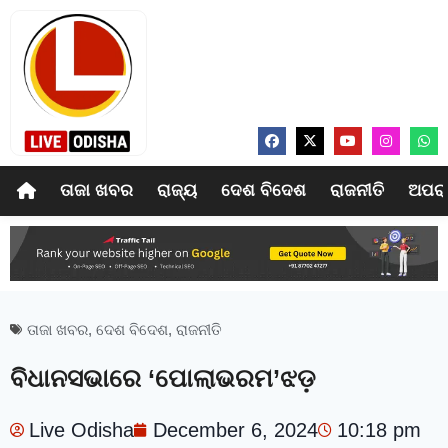
ତାଜା ଖବର
ରାଜ୍ୟ
ଦେଶ ବିଦେଶ
ରାଜନୀତି
ଅପର
ତାଜା ଖବର
,
ଦେଶ ବିଦେଶ
,
ରାଜନୀତି
ବିଧାନସଭାରେ ‘ପୋଲାଭରମ’ଝଡ଼
Live Odisha
December 6, 2024
10:18 pm