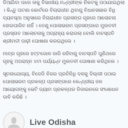
ଦିଆଯିବା ପରେ ତାକୁ ବିଭାଗୀୟ ମନ୍ତ୍ରୀଙ୍କ ନିକଟକୁ ପଠାଯାଇଥିଲା
। କିନ୍ତୁ ଘଟଣା କୋର୍ଟରେ ବିଚାରାଧୀନ ଥିବାରୁ ବିଧାନସଭାର ବିଧି
ବ୍ୟବସ୍ଥା ଅନୁସାରେ ବିଚାରାଧୀନ ପ୍ରସଙ୍ଗ ଗୃହରେ ଆଲୋଚନା
ହୋଇପାରିବ ନାହିଁ । ତେଣୁ ପୋଲାଭରମ ପ୍ରସଙ୍ଗରେ ମୁଲତବୀ
ପ୍ରସ୍ତାବ ଆଲୋଚନାକୁ ଅଗ୍ରାହ୍ୟ କରାଗଲା ବୋଲି ବାଚସ୍ପତି
ଶ୍ରୀମତୀ ପାଢ଼ୀ ଘୋଷଣା କରଇଥିଲେ ।
ମାତ୍ର ଗୃହରେ ହଟ୍ଟଗୋଳ ଜାରି ରହିବାରୁ ବାଚସ୍ପତି ପୁଣିଥରେ
ଗୃହକୁ ଅପରାହ୍ନ ୪ଟା ପର୍ଯ୍ୟନ୍ତ ମୁଲତବୀ ଘୋଷଣା କରିଥିଲେ ।
ସୂଚନାଯୋଗ୍ୟ, ବିଜେଡି ନିଜର ପ୍ରତିନିଧି ଦଳକୁ ଦିଲ୍ଲୀ ପଠାଇ
ପୋଲାଭରମ ପ୍ରକଳ୍ପ ପ୍ରସଙ୍ଗରେ କେନ୍ଦ୍ରୀୟ ଜଳ
ଆୟୋଗଙ୍କୁ ଭେଟି ଡ୍ୟାମ ପ୍ରକଳ୍ପର ଡିଜାଇନରେ ସଂଶୋଧନ
ଦାବି କରିଛି ।
Live Odisha