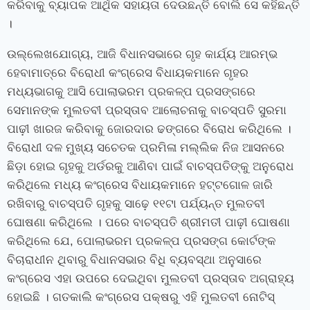
କରିବାକୁ ବ୍ୟାପକ ଆର୍ଥିକ ସହାୟତା ଦେଉଛନ୍ତି ବୋଲି ସେ କହିଛନ୍ତି
।
ଉଲ୍ଲେଖଯୋଗ୍ୟ, ଆଜି ବିଧାନସଭାରେ ଗୃହ କାର୍ଯ୍ୟ ଆରମ୍ଭ
ହେବାମାତ୍ରେ ବିରୋଧୀ କଂଗ୍ରେସ ବିଧାୟକମାନେ ଗୃହର
ମଧ୍ୟଭାଗକୁ ଆସି ପୋଲାଭରମ ପ୍ରକଳ୍ପ ପ୍ରସଙ୍ଗରେ
ସେମାନଙ୍କ ମୁଲତବୀ ପ୍ରସ୍ତାବ ଆଲୋଚନାକୁ ବାଚସ୍ପତି ସୁରମା
ପାଢ଼ୀ ଖାରଜ କରିବାକୁ ଜୋରଦାର ଢଙ୍ଗରେ ବିରୋଧ କରିଥିଲେ ।
ବିରୋଧୀ ଦଳ ମୁଖ୍ୟ ସଚେତକ ପ୍ରମିଳା ମଲ୍ଲିକ ନିଜ ଆସନରେ
ଛିଡ଼ା ହୋଇ ଗୃହକୁ ଅର୍ଡରକୁ ଆଣିବା ପାଇଁ ବାଚସ୍ପତିଙ୍କୁ ଅନୁରୋଧ
କରିଥିଲେ ମଧ୍ୟ କଂଗ୍ରେସ ବିଧାୟକମାନେ ହଟ୍ଟଗୋଳ ଜାରି
ରଖିବାରୁ ବାଚସ୍ପତି ଗୃହକୁ ସାଢ଼େ ୧୧ଟା ପର୍ଯ୍ୟନ୍ତ ମୁଲତବୀ
ଘୋଷଣା କରିଥିଲେ । ପରେ ବାଚସ୍ପତି ଶ୍ରୀମତୀ ପାଢ଼ୀ ଘୋଷଣା
କରିଥିଲେ ଯେ, ପୋଲାଭରମ ପ୍ରକଳ୍ପ ପ୍ରସଙ୍ଗ କୋର୍ଟଙ୍କ
ବିଚାରାଧୀନ ଥିବାରୁ ବିଧାନସଭାର ବିଧି ବ୍ୟବସ୍ଥା ଅନୁସାରେ
କଂଗ୍ରେସ ଏହା ଉପରେ ଦେଇଥିବା ମୁଲତବୀ ପ୍ରସ୍ତାବ ଅଗ୍ରାହ୍ୟ
ହୋଇଛି । ଗତକାଲି କଂଗ୍ରେସ ପକ୍ଷରୁ ଏହି ମୁଲତବୀ ନୋଟିସ୍