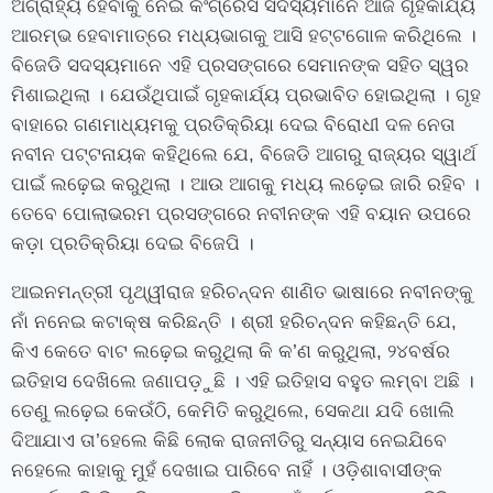
ଅଗ୍ରାହ୍ୟ ହେବାକୁ ନେଇ କଂଗ୍ରେସ ସଦସ୍ୟମାନେ ଆଜି ଗୃହକାର୍ଯ୍ୟ
ଆରମ୍ଭ ହେବାମାତ୍ରେ ମଧ୍ୟଭାଗକୁ ଆସି ହଟ୍ଟଗୋଳ କରିଥିଲେ ।
ବିଜେଡି ସଦସ୍ୟମାନେ ଏହି ପ୍ରସଙ୍ଗରେ ସେମାନଙ୍କ ସହିତ ସ୍ୱର
ମିଶାଇଥିଲା । ଯେଉଁଥିପାଇଁ ଗୃହକାର୍ଯ୍ୟ ପ୍ରଭାବିତ ହୋଇଥିଲା । ଗୃହ
ବାହାରେ ଗଣମାଧ୍ୟମକୁ ପ୍ରତିକ୍ରିୟା ଦେଇ ବିରୋଧୀ ଦଳ ନେତା
ନବୀନ ପଟ୍ଟନାୟକ କହିଥିଲେ ଯେ, ବିଜେଡି ଆଗରୁ ରାଜ୍ୟର ସ୍ୱାର୍ଥ
ପାଇଁ ଲଢ଼େଇ କରୁଥିଲା । ଆଉ ଆଗକୁ ମଧ୍ୟ ଲଢ଼େଇ ଜାରି ରହିବ ।
ତେବେ ପୋଲାଭରମ ପ୍ରସଙ୍ଗରେ ନବୀନଙ୍କ ଏହି ବୟାନ ଉପରେ
କଡ଼ା ପ୍ରତିକ୍ରିୟା ଦେଇ ବିଜେପି ।
ଆଇନମନ୍ତ୍ରୀ ପୃଥ୍ୱୀରାଜ ହରିଚନ୍ଦନ ଶାଣିତ ଭାଷାରେ ନବୀନଙ୍କୁ
ନାଁ ନନେଇ କଟାକ୍ଷ କରିଛନ୍ତି । ଶ୍ରୀ ହରିଚନ୍ଦନ କହିଛନ୍ତି ଯେ,
କିଏ କେତେ ବାଟ ଲଢ଼େଇ କରୁଥିଲା କି କ’ଣ କରୁଥିଲା, ୨୪ବର୍ଷର
ଇତିହାସ ଦେଖିଲେ ଜଣାପଡ଼ୁଛି । ଏହି ଇତିହାସ ବହୁତ ଲମ୍ବା ଅଛି ।
ତେଣୁ ଲଢ଼େଇ କେଉଁଠି, କେମିତି କରୁଥିଲେ, ସେକଥା ଯଦି ଖୋଲି
ଦିଆଯାଏ ତା’ହେଲେ କିଛି ଲୋକ ରାଜନୀତିରୁ ସନ୍ୟାସ ନେଇଯିବେ
ନହେଲେ କାହାକୁ ମୁହଁ ଦେଖାଇ ପାରିବେ ନାହିଁ । ଓଡ଼ିଶାବାସୀଙ୍କ