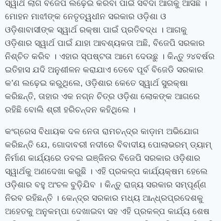
ସ୍ୱାର୍ଥ ଲାଗି ବିଜେପି ଲଢ଼େଇ କରିବା ପାଇଁ ସର୍ବଦା ଆଗକୁ ଆସିଛି ।
ମୋହନ ମାଝୀଙ୍କ ନେତୃତ୍ୱଧୀନ ସରକାର ଓଡ଼ିଶା ଓ
ଓଡ଼ିଶାବାସୀଙ୍କ ସ୍ୱାର୍ଥ ରକ୍ଷା ପାଇଁ ପ୍ରତିବଦ୍ଧ । ଆଗକୁ
ଓଡ଼ିଶାର ସ୍ୱାର୍ଥ ପାଇଁ ଯାହା ଆବଶ୍ୟକତା ଅଛି, ବିଜେପି ସରକାର
ନିଶ୍ଚିତ କରିବ । ଏହାର ସ୍ପଷ୍ଟତା ଆମେ ଦେଉଛୁ । କିନ୍ତୁ ୨୪ବର୍ଷର
ଇତିହାସ ଯଦି ଅନୁଶୀଳନ କରାଯାଏ ତେବେ ପୂର୍ବ ବିଜେଡି ସରକାର
କ’ଣ ଲଢ଼େଇ କରୁଥିଲେ, ଓଡ଼ିଶାର କେତେ ସ୍ୱାର୍ଥ ସୁରକ୍ଷା
କରିଛନ୍ତି, ତାହାର ଏକ ନଗ୍ନ ଚିତ୍ର ଓଡ଼ିଶା ଲୋକଙ୍କ ଆଗରେ
ରହିଛି ବୋଲି ଶ୍ରୀ ହରିଚନ୍ଦନ କହିଥିଲେ ।
କଂଗ୍ରେସ ବିଧାୟକ ଦଳ ନେତା ରାମଚନ୍ଦ୍ର କାଡ଼ାମ ଅଭିଯୋଗ
କରିଛନ୍ତି ଯେ, ଗୋଦାବରୀ ନଦୀରେ ବିବାଦୀୟ ପୋଲାଭରମ୍ ଡ୍ୟାମ୍
ନିର୍ମାଣ କାର୍ଯ୍ୟରେ ଡବଲ ଇଞ୍ଜିନର ବିଜେପି ସରକାର ଓଡ଼ିଶାର
ସ୍ୱାର୍ଥକୁ ଅଣଦେଖା କରୁଛି । ଏହି ପ୍ରକଳ୍ପ କାର୍ଯ୍ୟକ୍ଷମ ହେଲେ
ଓଡ଼ିଶାର ବହୁ ଅଂଚଳ ବୁଡ଼ିଯିବ । କିନ୍ତୁ ରାଜ୍ୟ ସରକାର ସମ୍ପୂର୍ଣ୍ଣ
ନିରବ ରହିଛନ୍ତି । କେନ୍ଦ୍ର ସରକାର ମଧ୍ୟ ଆନ୍ଧ୍ରପ୍ରଦେଶକୁ
ଅହେତକୁ ଅନୁକମ୍ପା ଦେଖାଇବା ସହ ଏହି ପ୍ରକଳ୍ପ କାର୍ଯ୍ୟ ଶେଷ