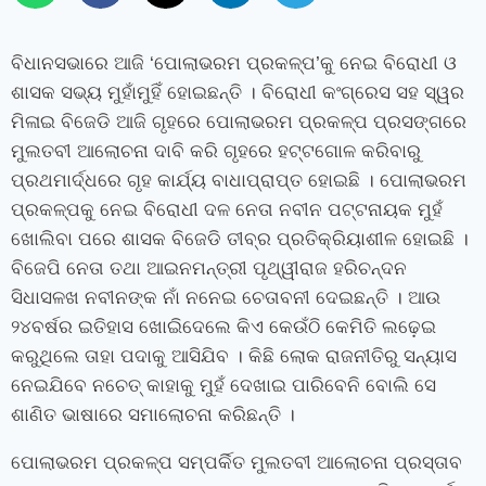
ବିଧାନସଭାରେ ଆଜି ‘ପୋଲାଭରମ ପ୍ରକଳ୍ପ’କୁ ନେଇ ବିରୋଧୀ ଓ
ଶାସକ ସଭ୍ୟ ମୁହାଁମୁହିଁ ହୋଇଛନ୍ତି । ବିରୋଧୀ କଂଗ୍ରେସ ସହ ସ୍ୱର
ମିଳାଇ ବିଜେଡି ଆଜି ଗୃହରେ ପୋଲାଭରମ ପ୍ରକଳ୍ପ ପ୍ରସଙ୍ଗରେ
ମୁଲତବୀ ଆଲୋଚନା ଦାବି କରି ଗୃହରେ ହଟ୍ଟଗୋଳ କରିବାରୁ
ପ୍ରଥମାର୍ଦ୍ଧରେ ଗୃହ କାର୍ଯ୍ୟ ବାଧାପ୍ରାପ୍ତ ହୋଇଛି । ପୋଲାଭରମ
ପ୍ରକଳ୍ପକୁ ନେଇ ବିରୋଧୀ ଦଳ ନେତା ନବୀନ ପଟ୍ଟନାୟକ ମୁହଁ
ଖୋଲିବା ପରେ ଶାସକ ବିଜେଡି ତୀବ୍ର ପ୍ରତିକ୍ରିୟାଶୀଳ ହୋଇଛି ।
ବିଜେପି ନେତା ତଥା ଆଇନମନ୍ତ୍ରୀ ପୃଥ୍ୱୀରାଜ ହରିଚନ୍ଦନ
ସିଧାସଳଖ ନବୀନଙ୍କ ନାଁ ନନେଇ ଚେତାବନୀ ଦେଇଛନ୍ତି । ଆଉ
୨୪ବର୍ଷର ଇତିହାସ ଖୋଇିଦେଲେ କିଏ କେଉଁଠି କେମିତି ଲଢ଼େଇ
କରୁଥିଲେ ତାହା ପଦାକୁ ଆସିଯିବ । କିଛି ଲୋକ ରାଜନୀତିରୁ ସନ୍ୟାସ
ନେଇଯିବେ ନଚେତ୍ କାହାକୁ ମୁହଁ ଦେଖାଇ ପାରିବେନି ବୋଲି ସେ
ଶାଣିତ ଭାଷାରେ ସମାଲୋଚନା କରିଛନ୍ତି ।
ପୋଲାଭରମ ପ୍ରକଳ୍ପ ସମ୍ପର୍କିତ ମୁଲତବୀ ଆଲୋଚନା ପ୍ରସ୍ତାବ