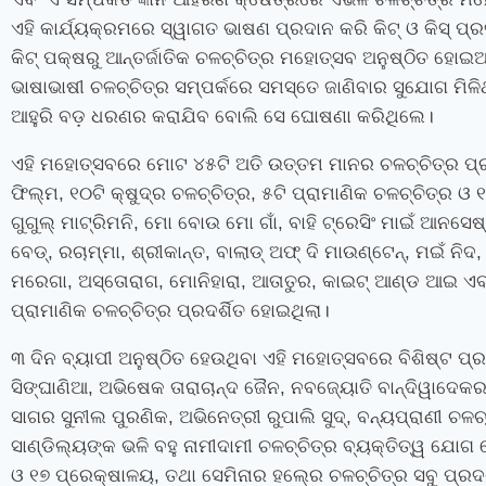
ଏହି କାର୍ଯ୍ୟକ୍ରମରେ ସ୍ୱାଗତ ଭାଷଣ ପ୍ରଦାନ କରି କିଟ୍‍ ଓ କିସ୍‍ ପ୍
କିଟ୍‍ ପକ୍ଷରୁ ଆନ୍ତର୍ଜାତିକ ଚଳଚ୍ଚିତ୍ର ମହୋତ୍ସବ ଅନୁଷ୍ଠିତ ହୋଇଆ
ଭାଷାଭାଷୀ ଚଳଚ୍ଚିତ୍ର ସମ୍ପର୍କରେ ସମସ୍ତେ ଜାଣିବାର ସୁଯୋଗ ମିଳିଥ
ଆହୁରି ବଡ଼ ଧରଣର କରାଯିବ ବୋଲି ସେ ଘୋଷଣା କରିଥିଲେ।
ଏହି ମହୋତ୍ସବରେ ମୋଟ ୪୫ଟି ଅତି ଉତ୍ତମ ମାନର ଚଳଚ୍ଚିତ୍ର ପ୍ରଦ
ଫିଲ୍ମ
,
୧୦ଟି କ୍ଷୁଦ୍ର ଚଳଚ୍ଚିତ୍ର
,
୫ଟି ପ୍ରାମାଣିକ ଚଳଚ୍ଚିତ୍ର ଓ
ଗୁଗୁଲ୍‍ ମାଟ୍ରିମନି
,
ମୋ ବୋଉ ମୋ ଗାଁ
,
ବାହି ଟ୍ରେସିଂ ମାଇଁ ଆନସେ
ବେଡ୍‍
,
ରଚାମ୍ମା
,
ଶ୍ରୀକାନ୍ତ
,
ବାଲାଡ୍‍ ଅଫ୍‍ ଦି ମାଉଣ୍ଟେନ୍‍
,
ମଇଁ ନିଦ
ମରେଗା
,
ଅସ୍ତୋରାଗ
,
ମୋନିହାରା
,
ଆତାତୁର
,
କାଇଟ୍‍ ଆଣ୍ଡ ଆଇ ଏବଂ 
ପ୍ରାମାଣିକ ଚଳଚ୍ଚିତ୍ର ପ୍ରଦର୍ଶିତ ହୋଇଥିଲା।
୩ ଦିନ ବ୍ୟାପୀ ଅନୁଷ୍ଠିତ ହେଉଥିବା ଏହି ମହୋତ୍ସବରେ ବିଶିଷ୍ଟ
ସିଙ୍ଘାଣିଆ
,
ଅଭିଷେକ ତାରାଚାନ୍ଦ ଜୈନ
,
ନବଜ୍ୟୋତି ବାନ୍ଦିୱାଦେକ
ସାଗର ସୁନୀଲ ପୁରଣିକ
,
ଅଭିନେତ୍ରୀ ରୁପାଲି ସୁଦ୍‍
,
ବନ୍ୟପ୍ରାଣୀ ଚଳଚ୍ଚ
ସାଣ୍ଡିଲ୍ୟଙ୍କ ଭଳି ବହୁ ନାମୀଦାମୀ ଚଳଚ୍ଚିତ୍ର ବ୍ୟକ୍ତିତ୍ୱ ଯୋଗ ଦ
ଓ ୧୭ ପ୍ରେକ୍ଷାଳୟ
,
ତଥା ସେମିନାର ହଲ୍‍ରେ ଚଳଚ୍ଚିତ୍ର ସବୁ ପ୍ରଦ