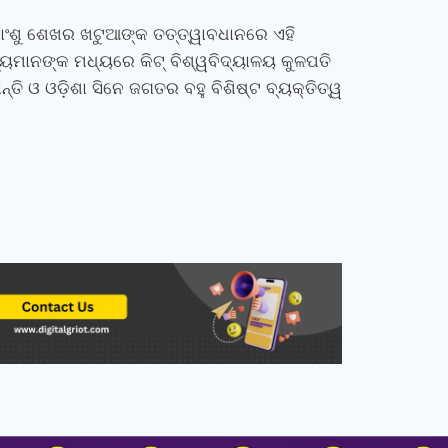
ିମାଂଶୁ ଶେଖର ଖଟୁଆଙ୍କ ତତ୍ତ୍ୱାବଧାନରେ ଏହି
୍ୟମାନଙ୍କ ମଧ୍ୟରେ କିଟ୍‍ ବିଶ୍ୱବିଦ୍ୟାଳୟ କୁଳପତି
୍ତି ଓ ଓଡ଼ିଶା ସିନେ ଜଗତର ବହୁ ବିଶିଷ୍ଟ ବ୍ୟକ୍ତିତ୍ୱ