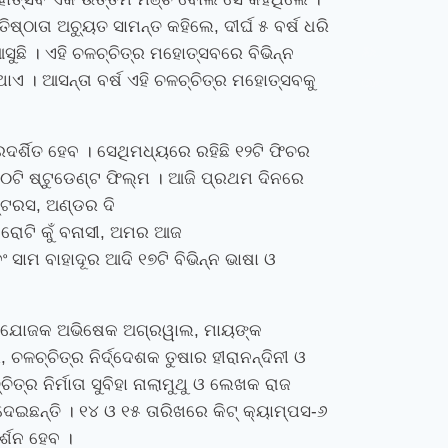
ରତିଷ୍ଠାତା ଅଚ୍ୟୁତ ସାମନ୍ତ କହିଲେ
,
ଦୀର୍ଘ ୫ ବର୍ଷ ଧରି
ସୁଛି । ଏହି ଚଳଚ୍ଚିତ୍ର ମହୋତ୍ସବରେ ବିଭିନ୍ନ
instagram bio for boys stylish font
instagram vip bio
instagram stylish bio
stylish bio for instagram
sanskrit bio for instagram
instagram bio in punjabi
instagram bio in hindi
rajput bio for instagram
facebook page name ideas
facebook status in hindi
ାଏ । ଆସନ୍ତା ବର୍ଷ ଏହି ଚଳଚ୍ଚିତ୍ର ମହୋତ୍ସବକୁ
google maps alternative
excel formula generator
disadvantages and advantages of computer
business ideas in kolkata
business ideas in assam
business ideas in gujarat
dropshipping suppliers india
IT Companies in Madurai
ର୍ଶିତ ହେବ । ସେଥିମଧ୍ୟରେ ରହିଛି ୧୨ଟି ଫିଚର
 ୧୦ଟି ଷ୍ଟୁଡେଣ୍ଟ ଫିଲ୍ମ । ଆଜି ପ୍ରଥମ ଦିନରେ
ଷ୍ଟରସ
,
ଅଣ୍ଡର ଦି
,
ରୋଟି କୁଁ ବନାସୀ
,
ଅମର ଆଜ
ସାମ ବାହାଦୂର ଆଦି ୧୭ଟି ବିଭିନ୍ନ ଭାଷା ଓ
 ପ୍ରଯୋଜକ ଅଭିଷେକ ଅଗ୍ରୱାଲ
,
ମାୟଙ୍କ
ର
,
ଚଳଚ୍ଚିତ୍ର ନିର୍ଦ୍ଦେଶକ ତୁଷାର ହୀରାନନ୍ଦିନୀ ଓ
ିତ୍ର ନିର୍ମାତା ସୁବିହା ନାଲାମୁଥୁ ଓ ଲେଖକ ରାଜ
େଇଛନ୍ତି । ୧୪ ଓ ୧୫ ତାରିଖରେ କିଟ୍‍ କ୍ୟାମ୍ପସ-୬
ର୍ଶନ ହେବ ।