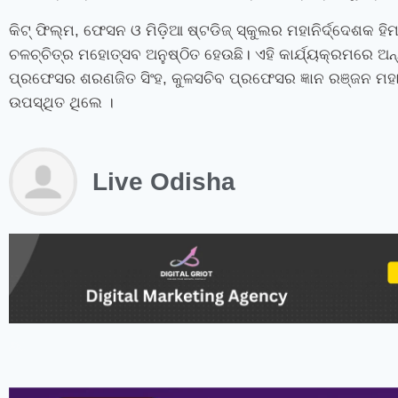
କିଟ୍‍ ଫିଲ୍ମ
,
ଫେସନ ଓ ମିଡ଼ିଆ ଷ୍ଟଡିଜ୍‍ ସ୍କୁଲର ମହାନିର୍ଦ୍ଦେଶକ ହ
ଚଳଚ୍ଚିତ୍ର ମହୋତ୍ସବ ଅନୁଷ୍ଠିତ ହେଉଛି। ଏହି କାର୍ଯ୍ୟକ୍ରମରେ ଅନ
ପ୍ରଫେସର ଶରଣଜିତ ସିଂହ
,
କୁଳସଚିବ ପ୍ରଫେସର ଜ୍ଞାନ ରଞ୍ଜନ ମହାନ
ଉପସ୍ଥିତ ଥିଲେ ।
Live Odisha
instagram bio for boys stylish font
instagram vip bio
instagram stylish bio
stylish bio for instagram
sanskrit bio for instagram
instagram bio in punjabi
instagram bio in hindi
rajput bio for instagram
facebook page name ideas
facebook status in hindi