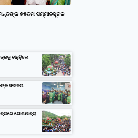
ାମନ୍ତଙ୍କ ୭୫ତମ ସମ୍ମାନସୂଚକ
ତ୍ରକୁ ବାହୁଡ଼ିଲେ
ତରଙ୍କ ସଫଳତା
ଷେତ୍ରରେ ଘୋଷଯାତ୍ରା