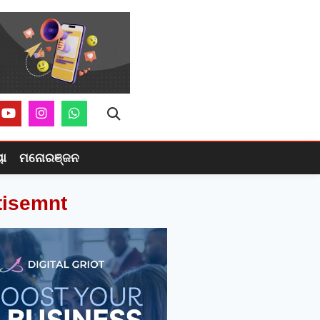
ୟା
ମନୋରଞ୍ଜନ
tisemnt