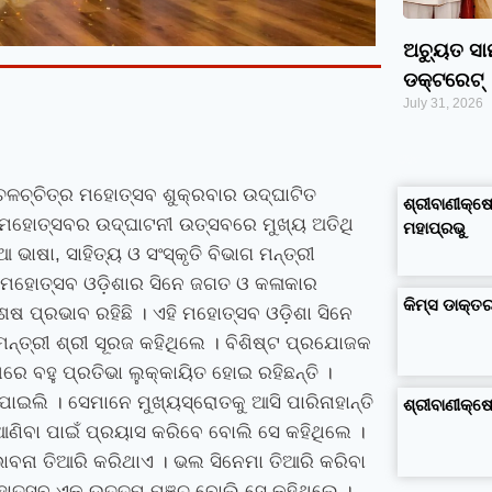
ଅଚ୍ୟୁତ ସ
ଡକ୍ଟରେଟ୍‌
July 31, 2026
google maps alternative
excel formula generator
disadvantages and advantages of computer
business ideas in kolkata
business ideas in assam
business ideas in gujarat
dropshipping suppliers india
IT Companies in Madurai
କ ଚଳଚ୍ଚିତ୍ର ମହୋତ୍ସବ ଶୁକ୍ରବାର ଉଦ୍‍ଘାଟିତ
ଶ୍ରୀବାଣୀକ୍ଷେ
ହି ମହୋତ୍ସବର ଉଦ୍‍ଘାଟନୀ ଉତ୍ସବରେ ମୁଖ୍ୟ ଅତିଥି
ମହାପ୍ରଭୁ
ଆ ଭାଷା
,
ସାହିତ୍ୟ ଓ ସଂସ୍କୃତି ବିଭାଗ ମନ୍ତ୍ରୀ
୍ର ମହୋତ୍ସବ ଓଡ଼ିଶାର ସିନେ ଜଗତ ଓ କଳାକାର
କିମ୍‍ସ ଡାକ୍
ପ୍ରଭାବ ରହିଛି । ଏହି ମହୋତ୍ସବ ଓଡ଼ିଶା ସିନେ
୍ତ୍ରୀ ଶ୍ରୀ ସୂରଜ କହିଥିଲେ । ବିଶିଷ୍ଟ ପ୍ରଯୋଜକ
 ବହୁ ପ୍ରତିଭା ଲୁକ୍‍କାୟିତ ହୋଇ ରହିଛନ୍ତି ।
 ପାଇଲି । ସେମାନେ ମୁଖ୍ୟସ୍ରୋତକୁ ଆସି ପାରିନାହାନ୍ତି
ଶ୍ରୀବାଣୀକ୍
ଆଣିବା ପାଇଁ ପ୍ରୟାସ କରିବେ ବୋଲି ସେ କହିଥିଲେ ।
ବନା ତିଆରି କରିଥାଏ । ଭଲ ସିନେମା ତିଆରି କରିବା
ମହୋତ୍ସବ ଏକ ଉତ୍ତମ ମଞ୍ଚ ବୋଲି ସେ କହିଥିଲେ ।