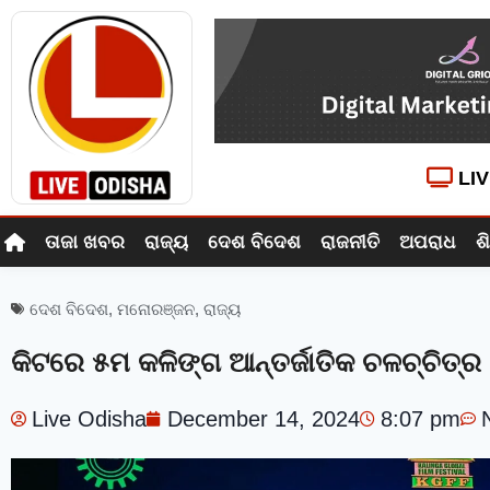
LI
ତାଜା ଖବର
ରାଜ୍ୟ
ଦେଶ ବିଦେଶ
ରାଜନୀତି
ଅପରାଧ
ଶ
ଦେଶ ବିଦେଶ
,
ମନୋରଞ୍ଜନ
,
ରାଜ୍ୟ
କିଟରେ ୫ମ କଳିଙ୍ଗ ଆନ୍ତର୍ଜାତିକ ଚଳଚ୍ଚିତ୍ର
Live Odisha
December 14, 2024
8:07 pm