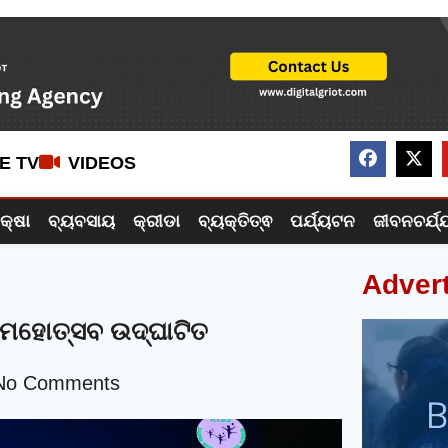
VE TV
VIDEOS
ିକ୍ଷା
ବ୍ୟବସାୟ
କ୍ରୀଡା
ବ୍ୟକ୍ତିତ୍ଵ
ପର୍ଯ୍ୟଟନ
ଜୀବନଚର୍ଯ୍
Adver
 ମହୋତ୍ସବ ଉଦ୍‍ଘାଟିତ
No Comments