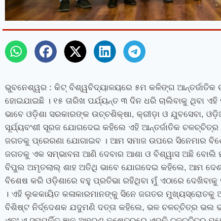
ଭୁବନେଶ୍ୱର
: କିଟ୍‍ ବିଶ୍ୱବିଦ୍ୟାଳୟରେ ୫ମ କଳିଙ୍ଗ ଆନ୍ତର୍ଜାତି
ହୋଇଯାଇଛି । ୧୫ ତାରିଖ ପର୍ଯ୍ୟନ୍ତ ୩ ଦିନ ଧରି ଚାଲିବାକୁ ଥିବା ଏ
ଭାବେ ଓଡ଼ିଶା ସରକାରଙ୍କ ଉଚ୍ଚଶିକ୍ଷା
,
କ୍ରୀଡ଼ା ଓ ଯୁବସେବା
,
ଓଡ଼ି
ସୂର୍ଯ୍ୟବଂଶୀ ସୂରଜ ଯୋଗଦେଇ କହିଲେ ଏହି ଆନ୍ତର୍ଜାତିକ ଚଳଚ୍ଚିତ
ଜଗତକୁ ପ୍ରେରଣା ଯୋଗାଇବ । ଆମ ସମାଜ ଉପରେ ସିନେମାର ବିଶେଷ 
ଜଗତକୁ ଏକ ସମ୍ଭାବନା ଆଣି ଦେବାର ଆଶା ଓ ବିଶ୍ୱାସ ଅଛି ବୋଲି ମନ
ବିପୁଲ ଅମୃତଲାଲ୍‍ ଶାହ ଅତିଥି ଭାବେ ଯୋଗଦେଇ କହିଲେ
,
ଆମ ଦେଶରେ
ବିଶେଷ କରି ଓଡ଼ିଶାରେ ବହୁ ପ୍ରତିଭା ରହିଥିବା ମୁଁ ଏଠାରେ ଦେଖିବାକୁ
। ଏହି ଲୁକକାୟିତ କଳାକାରମାନଙ୍କୁ ସିନେ ଜଗତର ମୁଖ୍ୟସ୍ରୋତକୁ 
ବିଶିଷ୍ଟ ନିର୍ଦ୍ଦେଶକ ଯଦୁମଣି ଦତ୍ତା କହିଲେ
,
ଭଳ ଚଳଚ୍ଚିତ୍ର ଭଲ ଭା
ଏବଂ ଏ ସମ୍ପର୍କିତ ଜ୍ଞାନ ଆହରଣ କ୍ଷେତ୍ରରେ ଏଭଳି ଚଳଚ୍ଚିତ୍ର 