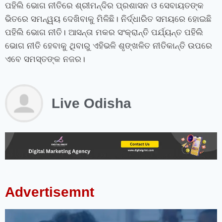
ପହିଲି ଭୋଗ ନୀତିରେ ଶ୍ରୀମନ୍ଦିର ପ୍ରଶାସନ ଓ ସେବାୟତଙ୍କ
ଭିତରେ ସମନ୍ୱୟ ଦେଖିବାକୁ ମିଳିଛି। ନିର୍ଦ୍ଧାରିତ ସମୟରେ ହୋଇଛି
ପହିଲି ଭୋଗ ନୀତି। ଆସନ୍ତା ମକର ସଂକ୍ରାନ୍ତି ପର୍ଯ୍ୟନ୍ତ ପହିଲି
ଭୋଗ ନୀତି ହେବାକୁ ଥିବାରୁ ଏହିଭଳି ଶୃଙ୍ଖଳିତ ନୀତିକାନ୍ତି ଉପରେ
ଏବେ ସମସ୍ତଙ୍କ ନଜର।
Live Odisha
instagram bio for boys stylish font
instagram vip bio
instagram stylish bio
stylish bio for instagram
sanskrit bio for instagram
instagram bio in punjabi
instagram bio in hindi
rajput bio for instagram
facebook page name ideas
facebook status in hindi
Advertisemnt