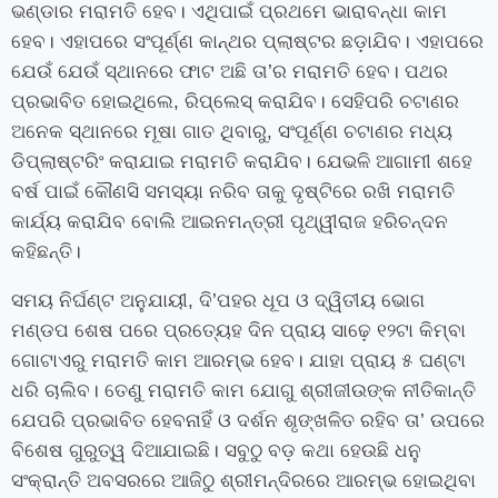
ଭଣ୍ଡାର ମରାମତି ହେବ। ଏଥିପାଇଁ ପ୍ରଥମେ ଭାରାବନ୍ଧା କାମ
ହେବ। ଏହାପରେ ସଂପୂର୍ଣ୍ଣ କାନ୍ଥର ପ୍ଲାଷ୍ଟର ଛଡ଼ାଯିବ। ଏହାପରେ
ଯେଉଁ ଯେଉଁ ସ୍ଥାନରେ ଫାଟ ଅଛି ତା’ର ମରାମତି ହେବ। ପଥର
ପ୍ରଭାବିତ ହୋଇଥିଲେ, ରିପ୍ଲେସ୍‌ କରାଯିବ। ସେହିପରି ଚଟାଣର
ଅନେକ ସ୍ଥାନରେ ମୂଷା ଗାତ ଥିବାରୁ, ସଂପୂର୍ଣ୍ଣ ଚଟାଣର ମଧ୍ୟ
ଡିପ୍ଲାଷ୍ଟରିଂ କରାଯାଇ ମରାମତି କରାଯିବ। ଯେଭଳି ଆଗାମୀ ଶହେ
ବର୍ଷ ପାଇଁ କୌଣସି ସମସ୍ୟା ନରିବ ତାକୁ ଦୃଷ୍ଟିରେ ରଖି ମରାମତି
କାର୍ଯ୍ୟ କରାଯିବ ବୋଲି ଆଇନମନ୍ତ୍ରୀ ପୃଥ୍ୱୀରାଜ ହରିଚନ୍ଦନ
କହିଛନ୍ତି।
ସମୟ ନିର୍ଘଣ୍ଟ ଅନୁଯାୟୀ, ଦି’ପହର ଧୂପ ଓ ଦ୍ୱିତୀୟ ଭୋଗ
ମଣ୍ଡପ ଶେଷ ପରେ ପ୍ରତ୍ୟେହ ଦିନ ପ୍ରାୟ ସାଢ଼େ ୧୨ଟା କିମ୍ବା
ଗୋଟାଏରୁ ମରାମତି କାମ ଆରମ୍ଭ ହେବ। ଯାହା ପ୍ରାୟ ୫ ଘଣ୍ଟା
ଧରି ଚାଲିବ। ତେଣୁ ମରାମତି କାମ ଯୋଗୁ ଶ୍ରୀଜୀଉଙ୍କ ନୀତିକାନ୍ତି
ଯେପରି ପ୍ରଭାବିତ ହେବନାହିଁ ଓ ଦର୍ଶନ ଶୃଙ୍ଖଳିତ ରହିବ ତା’ ଉପରେ
ବିଶେଷ ଗୁରୁତ୍ୱ ଦିଆଯାଇଛି। ସବୁଠୁ ବଡ଼ କଥା ହେଉଛି ଧନୁ
ସଂକ୍ରାନ୍ତି ଅବସରରେ ଆଜିଠୁ ଶ୍ରୀମନ୍ଦିରରେ ଆରମ୍ଭ ହୋଇଥିବା