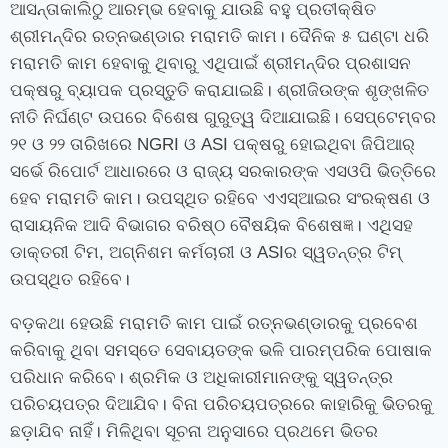
ଆସନ୍ତାକାଲିଠୁ ଆରମ୍ଭ ହେବାକୁ ଯାଉଛି ବହୁ ପ୍ରତୀକ୍ଷିତ
ଶ୍ରୀମନ୍ଦିର ରତ୍ନଭଣ୍ଡାର ମରାମତି କାମ। ଦୈନିକ ୫ ଘଣ୍ଟା ଧରି
ମରାମତି କାମ ହେବାକୁ ଥିବାରୁ ଏଥିପାଇଁ ଶ୍ରୀମନ୍ଦିର ପ୍ରଶାସନ
ପକ୍ଷରୁ ବ୍ୟାପକ ପ୍ରସ୍ତୁତି କରାଯାଇଛି। ଶ୍ରୀଜିଉଙ୍କ ଶୃଙ୍ଖଳିତ
ନୀତି ନିର୍ଘଣ୍ଟ ଉପରେ ବିଶେଷ ଗୁରୁତ୍ୱ ଦିଆଯାଇଛି। ସେପ୍ଟେମ୍ବର
୨୧ ଓ ୨୨ ତାରିଖରେ NGRI ଓ ASI ପକ୍ଷରୁ ହୋଇଥିବା ଜିପିଆର୍‌
ସର୍ଭେ ରିପୋର୍ଟ ଆଧାରରେ ଓ ରାଜ୍ୟ ସରକାରଙ୍କ ଏସଓପି ଭିତ୍ତିରେ
ହେବ ମରାମତି କାମ। ଉପସ୍ଥିତ ରହିବେ ଏଏସ୍ଆଇର ସଂରକ୍ଷଣ ଓ
ରାସାୟନିକ ଆଦି ବିଭାଗର ବରିଷ୍ଠ ବୈଷୟିକ ବିଶେଷଜ୍ଞ। ଏଥିସହ
ଡାକ୍ତରୀ ଟିମ, ଅଗ୍ନିଶମ କର୍ମଚାରୀ ଓ ASIର ସ୍ୱତନ୍ତ୍ର ଟିମ୍‌
ଉପସ୍ଥିତ ରହିବେ।
ବଡ଼କଥା ହେଉଛି ମରାମତି କାମ ପାଇଁ ରତ୍ନଭଣ୍ଡାରକୁ ପ୍ରବେଶ
କରିବାକୁ ଥିବା ସମସ୍ତେ ସେବାୟତଙ୍କ ଭଳି ପାରମ୍ପରିକ ପୋଷାକ
ପରିଧାନ କରିବେ। ଶ୍ରମିକ ଓ ଅଧିକାରୀମାନଙ୍କୁ ସ୍ୱତନ୍ତ୍ର
ପରିଚୟପତ୍ର ଦିଆଯିବ। ବିନା ପରିଚୟପତ୍ରରେ କାହାରିକୁ ଭିତରକୁ
ଛଡ଼ାଯିବ ନାହିଁ। ମିଳିଥିବା ସୂଚନା ଅନୁସାରେ ପ୍ରଥମେ ଭିତର