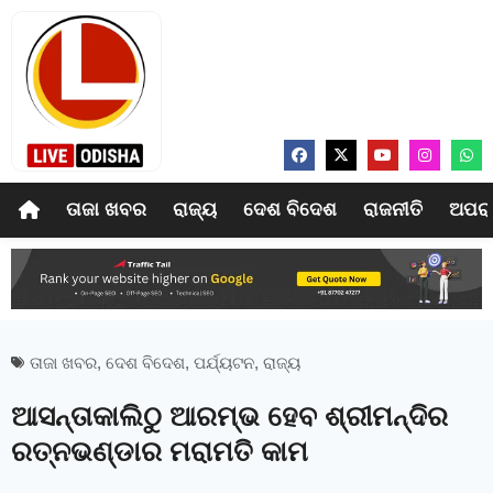
ତାଜା ଖବର
ରାଜ୍ୟ
ଦେଶ ବିଦେଶ
ରାଜନୀତି
ଅପର
ତାଜା ଖବର
,
ଦେଶ ବିଦେଶ
,
ପର୍ଯ୍ୟଟନ
,
ରାଜ୍ୟ
ଆସନ୍ତାକାଲିଠୁ ଆରମ୍ଭ ହେବ ଶ୍ରୀମନ୍ଦିର
ରତ୍ନଭଣ୍ଡାର ମରାମତି କାମ