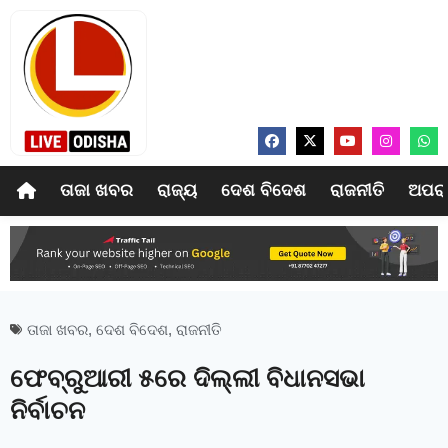
ତାଜା ଖବର
ରାଜ୍ୟ
ଦେଶ ବିଦେଶ
ରାଜନୀତି
ଅପର
ତାଜା ଖବର
,
ଦେଶ ବିଦେଶ
,
ରାଜନୀତି
ଫେବ୍ରୁଆରୀ ୫ରେ ଦିଲ୍ଲୀ ବିଧାନସଭା
ନିର୍ବାଚନ