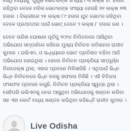
ସେଥି ମଧ୍ୟରୁ ପୁରୁଷ ଭୋଟରଙ୍କ ସଂଖ୍ୟା ୮୩ ଲକ୍ଷ ୪୯ ହଜାର
ରହିଥିବା ବେଳେ ମହିଳା ଭୋଟରଙ୍କ ସଂଖ୍ୟା ହେଉଛି ୭୧ ଲକ୍ଷ ୭୩
ହଜାର । ଦିଲ୍ଲୀରେ ୨୫ ଲକ୍ଷ ୮୯ ହଜାର ଯୁବ ଭୋଟର ରହିଥିବା
ବେଳେ ପ୍ରଥମଥର ପାଇଁ ଭୋଟ୍ ଦେବେ ୨ ଲକ୍ଷ ୮ ହଜାର ଜଣ ।
ତେବେ ତାରିଖ ଘୋଷଣା ପୂର୍ବରୁ ୨୦୨୪ ନିର୍ବାଚନରେ ଆସିଥିବା
ଅଭିଯୋଗ ସମ୍ପର୍କରେ କହିଲେ ମୁଖ୍ୟ ନିର୍ବାଚନ କମିଶନର ରାଜୀବ
କୁମାର । ଇଭିଏମ, ଓ ସନ୍ଧ୍ୟାରେ ଭୋଟ ପ୍ରତିଶତ ବଢିବା ଆଦି
ଅଭିଯୋଗ ହୋଇଥିଲା । ହେଲେ ନିର୍ବାଚନ ପ୍ରକ୍ରିୟା ସମ୍ପୂର୍ଣ୍ଣ
ନିରପେକ୍ଷ ଥିଲା, ଏହାର ପ୍ରମାଣ ମିଳିସାରିଛି । ଏଥିପାଇଁ ଭିନ୍ନ
ଭିନ୍ନ ନିର୍ବାଚନରେ ଭିନ୍ନ ଦଳକୁ ସଫଳତା ମିଳିଛି । ଏହି ବିବିଧତା
ଫଳାଫଳ ପ୍ରମାଣ କରୁଛି, ନିର୍ବାଚନ ପ୍ରକ୍ରିୟା ସ୍ୱଚ୍ଛ ଥିଲା ।
ସେହିପରି ଇଭିଏମକୁ ନେଇ ଆସୁଥିବା ଅଭିଯୋଗକୁ ଖଣ୍ଡନ କରିବା
ସହ ଏହା କୋର୍ଟ ମଧ୍ୟ ଖଣ୍ଡନ କରିଥିବା କହିଛନ୍ତି ରାଜୀବ କୁମାର ।
Live Odisha