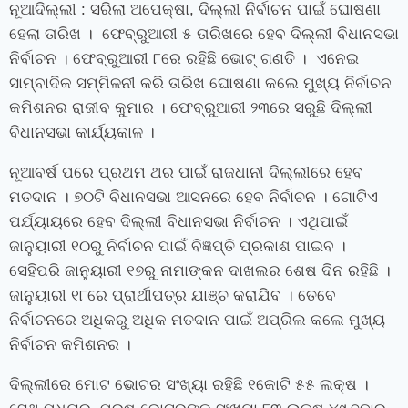
ନୂଆଦିଲ୍ଲୀ : ସରିଲା ଅପେକ୍ଷା, ଦିଲ୍ଲୀ ନିର୍ବାଚନ ପାଇଁ ଘୋଷଣା
ହେଲା ତାରିଖ । ଫେବ୍ରୁଆରୀ ୫ ତାରିଖରେ ହେବ ଦିଲ୍ଲୀ ବିଧାନସଭା
ନିର୍ବାଚନ । ଫେବ୍ରୁଆରୀ ୮ରେ ରହିଛି ଭୋଟ୍ ଗଣତି । ଏନେଇ
ସାମ୍ବାଦିକ ସମ୍ମିଳନୀ କରି ତାରିଖ ଘୋଷଣା କଲେ ମୁଖ୍ୟ ନିର୍ବାଚନ
କମିଶନର ରାଜୀବ କୁମାର । ଫେବ୍ରୁଆରୀ ୨୩ରେ ସରୁଛି ଦିଲ୍ଲୀ
ବିଧାନସଭା କାର୍ଯ୍ୟକାଳ ।
ନୂଆବର୍ଷ ପରେ ପ୍ରଥମ ଥର ପାଇଁ ରାଜଧାନୀ ଦିଲ୍ଲୀରେ ହେବ
ମତଦାନ । ୭୦ଟି ବିଧାନସଭା ଆସନରେ ହେବ ନିର୍ବାଚନ । ଗୋଟିଏ
ପର୍ଯ୍ୟାୟରେ ହେବ ଦିଲ୍ଲୀ ବିଧାନସଭା ନିର୍ବାଚନ । ଏଥିପାଇଁ
ଜାନୁୟାରୀ ୧୦ରୁ ନିର୍ବାଚନ ପାଇଁ ବିଜ୍ଞପ୍ତି ପ୍ରକାଶ ପାଇବ ।
ସେହିପରି ଜାନୁୟାରୀ ୧୭ରୁ ନାମାଙ୍କନ ଦାଖଲର ଶେଷ ଦିନ ରହିଛି ।
ଜାନୁୟାରୀ ୧୮ରେ ପ୍ରାର୍ଥୀପତ୍ର ଯାଞ୍ଚ କରାଯିବ । ତେବେ
ନିର୍ବାଚନରେ ଅଧିକରୁ ଅଧିକ ମତଦାନ ପାଇଁ ଅପ୍ରିଲ କଲେ ମୁଖ୍ୟ
ନିର୍ବାଚନ କମିଶନର ।
ଦିଲ୍ଲୀରେ ମୋଟ ଭୋଟର ସଂଖ୍ୟା ରହିଛି ୧କୋଟି ୫୫ ଲକ୍ଷ ।