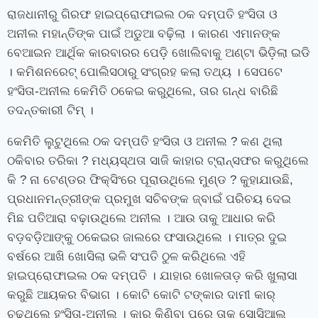
ରାଜଧାନୀରୁ ଗିରଫ ହାଇପ୍ରୋଫାଇଲ ଠକ ଦମ୍ପତି ହଂସିତା ଓ
ଅନୀଲ ମହାନ୍ତିଙ୍କ ପାଇଁ ଅଡୁଆ ବଢ଼ିଲା । କାରଣ ଏମାନଙ୍କ
ବେଆଇନ ଆର୍ଥିକ କାରବାରର ପେଡ଼ି ଖୋଲିବାକୁ ଅଣ୍ଟା ଭିଡ଼ିଲା ଇଡି
। କମିଶନରେଟ୍ ପୋଲିସଠାରୁ ସଂଗ୍ରହ କଲା ତଥ୍ୟ । ସେପଟେ
ହଂସିତା-ଅନୀଲ କେମିତି ଠକେଇ କରୁଥିଲେ, ତାର ଗନ୍ଧ ବାରିଛି
ତଦନ୍ତକାରୀ ଟିମ୍‌ ।
କେମିତି ଲୁଟୁଥିଲେ ଠକ ଦମ୍ପତି ହଂସିତା ଓ ଅନୀଲ ? କଣ ଥିଲା
ଠକିବାର ତରିକା ? ମଧ୍ୟସ୍ଥତା ସାଜି କାହାର ଟ୍ରାନ୍ସଫର କରୁଥିଲେ
କି ? ନା ଟେଣ୍ଡର ଫିକ୍ସିଂରେ ପୂରାଉଥିଲେ ମୁଣ୍ଡ ? କୁହାଯାଉଛି,
ପ୍ରଧାନମନ୍ତ୍ରୀଙ୍କ ପ୍ରମୁଖ ସଚିବଙ୍କ ଜ୍ବାଇଁ ପରିଚୟ ଦେଇ
ମିଛ ପତିଆରା ବଢ଼ାଉଥିଲେ ଅନୀଲ । ଆଉ ତାକୁ ଆଧାର କରି
ବଡ଼ବଡ଼ିଆଙ୍କୁ ଠକେଇର ଜାଲରେ ଫସାଉଥିଲେ । ମାତ୍ର ଦୁଇ
ବର୍ଷରେ ଆଖି ଖୋସିଲା ଭଳି ସଂପତି ଠୁଳ କରିଥିଲେ ଏହି
ହାଇପ୍ରୋଫାଇଲ ଠକ ଦମ୍ପତି । ଯାହାର ଖୋଳତାଡ଼ କରି ଖୁଲାସା
କରୁଛି ଆୟକର ବିଭାଗ । କୋଟି କୋଟି ଟଙ୍କାର ଦାମୀ କାର୍
ଚଢୁଥିଲେ ହଂସିତା-ଅନୀଲ । କାର୍ କିଣିବା ପରେ ତାକୁ ସୋସିଆଲ