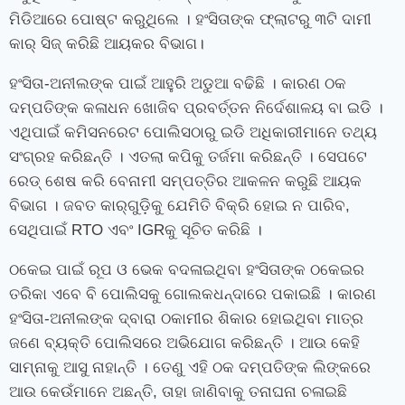
ମିଡିଆରେ ପୋଷ୍ଟ କରୁଥିଲେ । ହଂସିତାଙ୍କ ଫ୍ଲାଟରୁ ୩ଟି ଦାମୀ
କାର୍ ସିଜ୍ କରିଛି ଆୟକର ବିଭାଗ।
ହଂସିତା-ଅନୀଲଙ୍କ ପାଇଁ ଆହୁରି ଅଡୁଆ ବଢିଛି । କାରଣ ଠକ
ଦମ୍ପତିଙ୍କ କଳାଧନ ଖୋଜିବ ପ୍ରବର୍ତ୍ତନ ନିର୍ଦେଶାଳୟ ବା ଇଡି ।
ଏଥିପାଇଁ କମିସନରେଟ ପୋଲିସଠାରୁ ଇଡି ଅଧିକାରୀମାନେ ତଥ୍ୟ
ସଂଗ୍ରହ କରିଛନ୍ତି । ଏତଲା କପିକୁ ତର୍ଜମା କରିଛନ୍ତି । ସେପଟେ
ରେଡ୍ ଶେଷ କରି ବେନାମୀ ସମ୍ପତ୍ତିର ଆକଳନ କରୁଛି ଆୟକ
ବିଭାଗ । ଜବତ କାର୍‌ଗୁଡ଼ିକୁ ଯେମିତି ବିକ୍ରି ହୋଇ ନ ପାରିବ,
ସେଥିପାଇଁ RTO ଏବଂ IGRକୁ ସୂଚିତ କରିଛି ।
ଠକେଇ ପାଇଁ ରୂପ ଓ ଭେକ ବଦଳାଇଥିବା ହଂସିତାଙ୍କ ଠକେଇର
ତରିକା ଏବେ ବି ପୋଲିସକୁ ଗୋଲକଧନ୍ଦାରେ ପକାଇଛି । କାରଣ
ହଂସିତା-ଅନୀଲଙ୍କ ଦ୍ବାରା ଠକାମୀର ଶିକାର ହୋଇଥିବା ମାତ୍ର
ଜଣେ ବ୍ୟକ୍ତି ପୋଲିସରେ ଅଭିଯୋଗ କରିଛନ୍ତି । ଆଉ କେହି
ସାମ୍ନାକୁ ଆସୁ ନାହାନ୍ତି । ତେଣୁ ଏହି ଠକ ଦମ୍ପତିଙ୍କ ଲିଙ୍କରେ
ଆଉ କେଉଁମାନେ ଅଛନ୍ତି, ତାହା ଜାଣିବାକୁ ତନାଘନା ଚଳାଇଛି