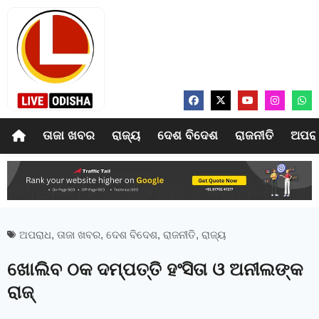
ତାଜା ଖବର
ରାଜ୍ୟ
ଦେଶ ବିଦେଶ
ରାଜନୀତି
ଅପର
ଅପରାଧ
,
ତାଜା ଖବର
,
ଦେଶ ବିଦେଶ
,
ରାଜନୀତି
,
ରାଜ୍ୟ
ଖୋଲିବ ଠକ ଦମ୍ପତ୍ତି ହଂସିତା ଓ ଅନୀଲଙ୍କ
ରାଜ୍