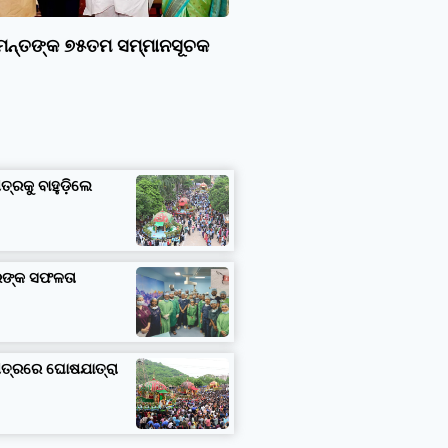
ାମନ୍ତଙ୍କ ୭୫ତମ ସମ୍ମାନସୂଚକ
ତ୍ରକୁ ବାହୁଡ଼ିଲେ
ତରଙ୍କ ସଫଳତା
ଷେତ୍ରରେ ଘୋଷଯାତ୍ରା