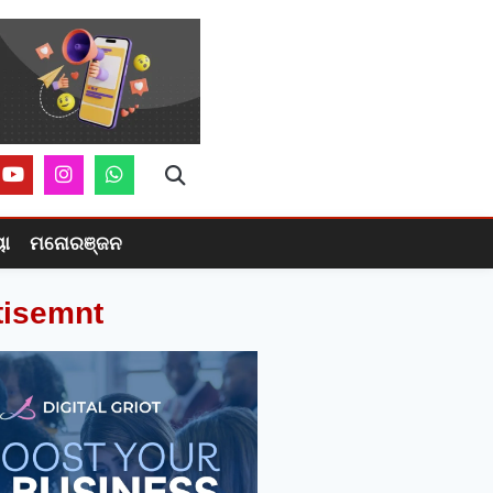
ୟା
ମନୋରଞ୍ଜନ
tisemnt