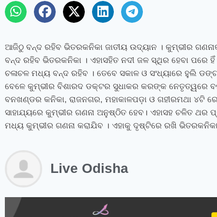
ଆଜିଠୁ ବନ୍ଦ ରହିବ ଭିତରକନିକା ଜାତୀୟ ଉଦ୍ୟାନ । କୁମ୍ଭୀର ଗଣନାକୁ 
ବନ୍ଦ ରହିବ ଭିତରକନିକା । ଏହାସହିତ ନଦୀ ଜଳ ସ୍ଥିର ହେବା ପରେ ହ
ଚଳାଚଳ ମଧ୍ୟ ବନ୍ଦ ରହିବ । ତେବେ ସକାଳ ଓ ସଂଧ୍ୟାରେ ହୁଲି ଡଙ୍ଗା 
ବେଳେ କୁମ୍ଭୀର ବିଶାରଦ ଡକ୍ଟର ସୁଧାକର କରଙ୍କ ନେତୃତ୍ୱରେ ବନ
ବନଖଣ୍ଡର କନିକା, ରାଜନଗର, ମହାକାଳପଡ଼ା ଓ ଗହୀରମଥା ୪ଟି ରେଞ୍
ସାହାଯ୍ୟରେ କୁମ୍ଭୀର ଗଣନା ଅନୁଷ୍ଠିତ ହେବ। ଏହାସହ ଚଳିତ ଥର 
ମଧ୍ୟ କୁମ୍ଭୀର ଗଣନା କରାଯିବ । ଏହାକୁ ଦୃଷ୍ଟିରେ ରଖି ଭିତରକନିକ
Live Odisha