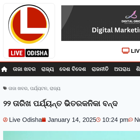
LI
ତାଜା ଖବର
ରାଜ୍ୟ
ଦେଶ ବିଦେଶ
ରାଜନୀତି
ଅପରାଧ
ଶ
ତାଜା ଖବର
,
ପର୍ଯ୍ୟଟନ
,
ରାଜ୍ୟ
୨୨ ତାରିଖ ପର୍ଯ୍ୟନ୍ତ ଭିତରକନିକା ବନ୍ଦ
Live Odisha
January 14, 2025
10:24 pm
N