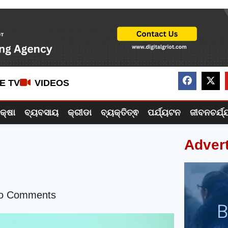
VE TV
VIDEOS
ିକ୍ଷା
ବ୍ୟବସାୟ
କ୍ରୀଡା
ବ୍ୟକ୍ତିତ୍ଵ
ପର୍ଯ୍ୟଟନ
ଜୀବନଚର୍ଯ୍
Adver
o Comments