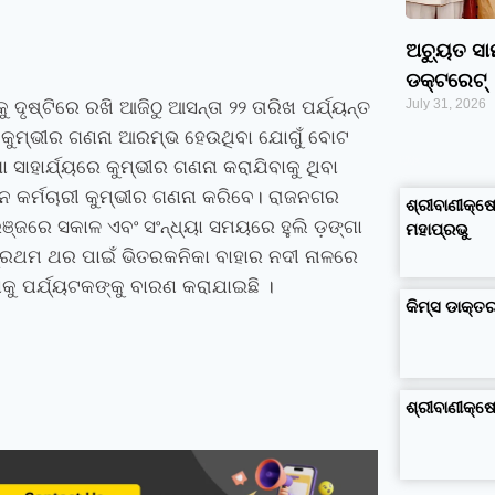
ଅଚ୍ୟୁତ ସ
ଡକ୍ଟରେଟ୍‌
July 31, 2026
ଦୃଷ୍ଟିରେ ରଖି ଆଜିଠୁ ଆସନ୍ତା ୨୨ ତାରିଖ ପର୍ଯ୍ୟନ୍ତ
ିଁ କୁମ୍ଭୀର ଗଣନା ଆରମ୍ଭ ହେଉଥିବା ଯୋଗୁଁ ବୋଟ
google maps alternative
ସାହାର୍ଯ୍ୟରେ କୁମ୍ଭୀର ଗଣନା କରାଯିବାକୁ ଥିବା
excel formula generator
disadvantages and advantages of computer
business ideas in kolkata
business ideas in assam
business ideas in gujarat
dropshipping suppliers india
IT Companies in Madurai
 କର୍ମଚାରୀ କୁମ୍ଭୀର ଗଣନା କରିବେ। ରାଜନଗର
ଶ୍ରୀବାଣୀକ୍ଷେ
ଜରେ ସକାଳ ଏବଂ ସଂନ୍ଧ୍ୟା ସମୟରେ ହୁଲି ଡ଼ଙ୍ଗା
ମହାପ୍ରଭୁ
ପ୍ରଥମ ଥର ପାଇଁ ଭିତରକନିକା ବାହାର ନଦୀ ନାଳରେ
ାକୁ ପର୍ଯ୍ୟଟକଙ୍କୁ ବାରଣ କରାଯାଇଛି ।
କିମ୍‍ସ ଡାକ୍
ଶ୍ରୀବାଣୀକ୍