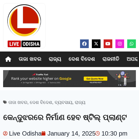
ତାଜା ଖବର
ରାଜ୍ୟ
ଦେଶ ବିଦେଶ
ରାଜନୀତି
ଅପର
ତାଜା ଖବର
,
ଦେଶ ବିଦେଶ
,
ବ୍ୟବସାୟ
,
ରାଜ୍ୟ
କେନ୍ଦୁଝରରେ ନିର୍ମାଣ ହେବ ଷ୍ଟିଲ୍‌ ପ୍ଲାଣ୍ଟ
Live Odisha
January 14, 2025
10:30 pm