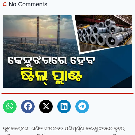
No Comments
ଭୁବନେଶ୍ବର: ଖଣିଜ ସଂପଦରେ ପରିପୂର୍ଣ୍ଣ କେନ୍ଦୁଝରରେ ବୃହତ୍‌