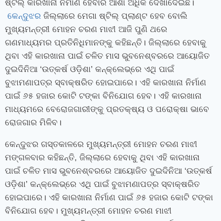
ଷ୍ଟିଲ୍‌ କାରଖାନା ନିର୍ମାଣ ହେବାର ଆଶା ଅଧିକ ଦେଖାଦେଇଛି।
କେନ୍ଦୁଝର
ଜିଲ୍ଲାରେ ମେଗା ଷ୍ଟିଲ୍‌ ପ୍ଲାଣ୍ଟ ହେବ ବୋଲି
ମୁଖ୍ୟମନ୍ତ୍ରୀ ମୋହନ ଚରଣ ମାଝୀ ଆଜି ପୁଣି ଥରେ
ଗଣମାଧ୍ୟମର ପ୍ରତିନିଧିମାନଙ୍କୁ କହିଛନ୍ତି। ଜିଲ୍ଲାରେ ହେବାକୁ
ଥିବା ଏହି କାରଖାନା ପାଇଁ ଚଳିତ ମାସ ଭୁବନେଶ୍ବରରେ ଆୟୋଜିତ
ଦୁଇଦିନିଆ ‘ଉତ୍କର୍ଷ ଓଡ଼ିଶା’ କନ୍‌କ୍ଲେଭ୍‌ରେ ଏଥି ପାଇଁ
ବୁଝାମଣାପତ୍ର ସ୍ବାକ୍ଷରିତ ହୋଇପାରେ। ଏହି କାରଖାନା ନିର୍ମାଣ
ପାଇଁ ୬୫ ହଜାର କୋଟି ଟଙ୍କା ବିନିଯୋଗ ହେବ। ଏହି କାରଖାନା
ମାଧ୍ୟମରେ ବେରୋଜଗାରୀଙ୍କୁ ପ୍ରତକ୍ଷ୍ୟ ଓ ପରୋକ୍ଷା ଭାବେ
ରୋଜଗାର ମିଳିବ।
କେନ୍ଦୁଝର ଗସ୍ତକାଳରେ ମୁଖ୍ୟମନ୍ତ୍ରୀ ମୋହନ ଚରଣ ମାଝୀ
ମଙ୍ଗଳବାର କହିଛନ୍ତି, ଜିଲ୍ଲାରେ ହେବାକୁ ଥିବା ଏହି କାରଖାନା
ପାଇଁ ଚଳିତ ମାସ ଭୁବନେଶ୍ବରରେ ଆୟୋଜିତ ଦୁଇଦିନିଆ ‘ଉତ୍କର୍ଷ
ଓଡ଼ିଶା’ କନ୍‌କ୍ଲେଭ୍‌ରେ ଏଥି ପାଇଁ ବୁଝାମଣାପତ୍ର ସ୍ବାକ୍ଷରିତ
ହୋଇପାରେ। ଏହି କାରଖାନା ନିର୍ମାଣ ପାଇଁ ୬୫ ହଜାର କୋଟି ଟଙ୍କା
ବିନିଯୋଗ ହେବ। ମୁଖ୍ୟମନ୍ତ୍ରୀ ମୋହନ ଚରଣ ମାଝୀ