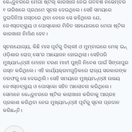
କେନ୍ଦୁଝରରେ ମେଗା ଷ୍ଟିଲ୍‌ କାରଖାନା ନେଇ ଗତବର୍ଷ ‌ନଭେମ୍ବର
୧ ତାରିଖରେ ପ୍ରଥମେ ସୂଚନା ଦେଇଥିଲେ। ସେହି ସମୟରେ
ଦୁଇଦିନିଆ ଗସ୍ତରେ ଥିବା ବେଳେ ସେ କହିଥିଲେ ଯେ,
ଜେଏସ୍‌ଡବ୍ଲ୍ୟୁ ଓ ପୋସ୍କୋର ମିଳିତ ସହଯୋଗରେ ମେଗା ଷ୍ଟିଲ
କାରଖାନା ନିର୍ମାଣ ହେବ।
ସୂଚନାଯୋଗ୍ୟ, କିଛି ମାସ ପୂର୍ବରୁ ଦିଲ୍ଲୀ ଓ ମୁମ୍ବାଇରେ ମେକ୍‌ ଇନ୍‌
ଓଡ଼ିଶାର ରୋଡ୍‌ ସୋ’ର ଆୟୋଜନ ହୋଇଥିଲା। ସେହିପରି
ମୁଖ୍ୟମନ୍ତ୍ରୀ ମୋହନ ଚରଣ ମାଝୀ ପୁଞ୍ଜି ନିବେଶ ପାଇଁ ସିଙ୍ଗାପୁର
ଗସ୍ତ କରିଥିଲେ। ଏହି କାର୍ଯ୍ୟକ୍ରମଗୁଡ଼ିକରେ ରାଜ୍ୟ ସରକାରଙ୍କ
ତରଫରୁ ସେ ଦେଇଥିଲି। ସେହି ସମୟରେ ମୁଖ୍ୟମନ୍ତ୍ରୀ ଉଭୟ
ଜେଏସ୍‌ଡବ୍ଲ୍ୟୁ ଓ ପୋସ୍କୋ ସହିତ ଆଲୋଚନା କରିଥିଲେ।
ସେମାନେ କେନ୍ଦୁଝରରେ ଷ୍ଟିଲ କାରାଖାନା କରିବାକୁ ଆଗ୍ରହ
ପ୍ରକାଶ କରିଥିବା ନେଇ ମୁଖ୍ୟମନ୍ତ୍ରୀ ପୂର୍ବରୁ ସୂଚନା ପ୍ରଦାନ
କରିଛନ୍ତି।