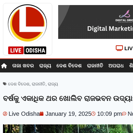
LI
ତାଜା ଖବର
ରାଜ୍ୟ
ଦେଶ ବିଦେଶ
ରାଜନୀତି
ଅପରାଧ
ଶ
ଦେଶ ବିଦେଶ
,
ରାଜନୀତି
,
ରାଜ୍ୟ
ବର୍ଷକୁ ଏକାଧିକ ଥର ଖୋଲିବ ରାଜଭବନ ଉଦ୍ୟ
Live Odisha
January 19, 2025
10:09 pm
N