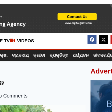
VE TV
VIDEOS
ିକ୍ଷା
ବ୍ୟବସାୟ
କ୍ରୀଡା
ବ୍ୟକ୍ତିତ୍ଵ
ପର୍ଯ୍ୟଟନ
ଜୀବନଚର୍ଯ୍
Adver
ାନ
o Comments