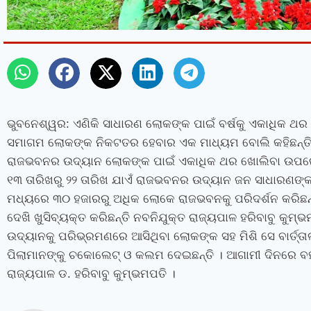
ଭୁବନେଶ୍ୱର: ଏଣିକି ସାଧାରଣ ଲୋକଙ୍କ ପାଇଁ ବର୍ଷକୁ ଏକାଧିକ
ସମାଗମ ଲୋକଙ୍କ ନିକଟତର ହେବାର ଏକ ମାଧ୍ୟମ ବୋଲି କହିଛନ୍ତି ର
ରାଜଭବନର ଉଦ୍ୟାନ ଲୋକଙ୍କ ପାଇଁ ଏକାଧିକ ଥର ଖୋଲିବା ଉପରେ ସେ
୧୩ ତାରିଖରୁ ୨୨ ତାରିଖ ଯାଏଁ ରାଜଭବନର ଉଦ୍ୟାନ ଜନ ସାଧାରଣଙ୍କ
ମଧ୍ୟରେ ୩୦ ହଜାରରୁ ଅଧିକ ଲୋକେ ରାଜଭବନକୁ ପରିଦର୍ଶନ କରିଛନ
ଦେଖି ଖୁସିବ୍ୟକ୍ତ କରିଛନ୍ତି ନବନିଯୁକ୍ତ ରାଜ୍ୟପାଳ ହରିବାବୁ କୁ
ଉଦ୍ୟାନକୁ ପରିଭ୍ରମଣରେ ଆସିଥିବା ଲୋକଙ୍କ ସହ ମିଶି ସେ ବାର୍ତ୍ତାଳା
ପିଲାମାନଙ୍କୁ ଚକୋଲେଟ୍ ଓ କଲମ ଦେଇଛନ୍ତି । ଆଗାମୀ ଦିନରେ ବହୁ 
ରାଜ୍ୟପାଳ ଡ. ହରିବାବୁ କୁମ୍ଭମପତି ।