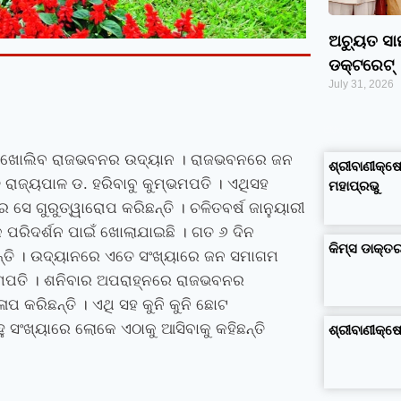
ଅଚ୍ୟୁତ ସ
ଡକ୍ଟରେଟ୍‌
July 31, 2026
google maps alternative
excel formula generator
disadvantages and advantages of computer
business ideas in kolkata
business ideas in assam
business ideas in gujarat
dropshipping suppliers india
IT Companies in Madurai
 ଥର ଖୋଲିବ ରାଜଭବନର ଉଦ୍ୟାନ । ରାଜଭବନରେ ଜନ
ଶ୍ରୀବାଣୀକ୍ଷେ
ାଜ୍ୟପାଳ ଡ. ହରିବାବୁ କୁମ୍ଭମପତି । ଏଥିସହ
ମହାପ୍ରଭୁ
 ଗୁରୁତ୍ୱାରୋପ କରିଛନ୍ତି । ଚଳିତବର୍ଷ ଜାନୁୟାରୀ
 ପରିଦର୍ଶନ ପାଇଁ ଖୋଲାଯାଇଛି । ଗତ ୬ ଦିନ
କିମ୍‍ସ ଡାକ୍
୍ତି । ଉଦ୍ୟାନରେ ଏତେ ସଂଖ୍ୟାରେ ଜନ ସମାଗମ
ମ୍ଭମପତି । ଶନିବାର ଅପରାହ୍ନରେ ରାଜଭବନର
ପ କରିଛନ୍ତି । ଏଥି ସହ କୁନି କୁନି ଛୋଟ
ସଂଖ୍ୟାରେ ଲୋକେ ଏଠାକୁ ଆସିବାକୁ କହିଛନ୍ତି
ଶ୍ରୀବାଣୀକ୍