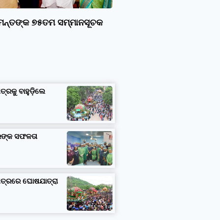
ାମନ୍ତଙ୍କ ୭୫ତମ ସମ୍ମାନସୂଚକ
ତ୍ରକୁ ବାହୁଡ଼ିଲେ
ତରଙ୍କ ସଫଳତା
ଷେତ୍ରରେ ଘୋଷଯାତ୍ରା