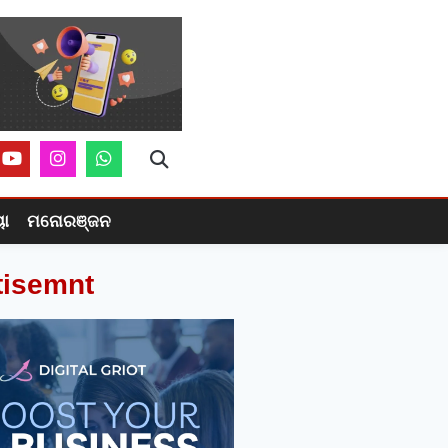
ୟା
ମନୋରଞ୍ଜନ
tisemnt