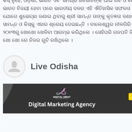
କିସ୍‍ ନୁହେଁ
,
ଓଡ଼ିଶା
,
ଭାରତ ଏବଂ ସମଗ୍ର ଜନଜାତିଙ୍କ ପାଇଁ ଗର୍ବ ଓ ଗ
ଭାରତ ବିଜୟୀ ହେବା ପରେ ଭାରତୀୟ ଦଳର ଏହି ଐତିହାସିକ ସଫଳତା ଲା
ଯୋଗେ ଶୁଭେଚ୍ଛା ଜଣାଇ ଥିବାରୁ ଶ୍ରୀ ସାମନ୍ତ ତାଙ୍କୁ କୃତଜ୍ଞତା ଜଣ
ସାମନ୍ତ ଓ କିସ୍‍କୁ ଏହାର ଶ୍ରେୟ ଦେଇଛନ୍ତି । ବାଲେଶ୍ୱର ନୀଳଗ
୨୦୧୩ରୁ ଖୋଖୋ ଖେଳିବା ଆରମ୍ଭ କରିଥିଲେ । ସେହିପରି ଗଜପତି ଜିଲ
ଖୋ ଖୋ ରେ ନିଜର ରୁଚି ରଖିଥିଲେ ।
Live Odisha
instagram bio for boys stylish font
instagram vip bio
instagram stylish bio
stylish bio for instagram
sanskrit bio for instagram
instagram bio in punjabi
instagram bio in hindi
rajput bio for instagram
facebook page name ideas
facebook status in hindi