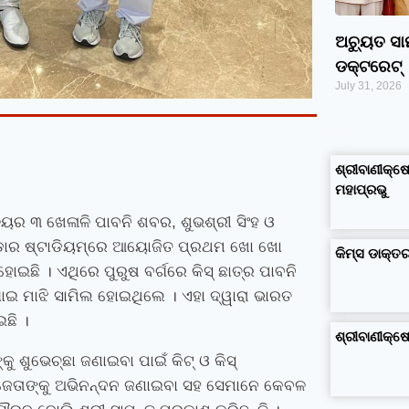
ଅଚ୍ୟୁତ ସ
ଡକ୍ଟରେଟ୍‌
July 31, 2026
google maps alternative
excel formula generator
disadvantages and advantages of computer
business ideas in kolkata
business ideas in assam
business ideas in gujarat
dropshipping suppliers india
IT Companies in Madurai
ଶ୍ରୀବାଣୀକ୍ଷେ
ମହାପ୍ରଭୁ
ାଳୟର ୩ ଖେଳାଳି ପାବନି ଶବର
,
ଶୁଭଶ୍ରୀ ସିଂହ ଓ
ଇନ୍‌ଡୋର ଷ୍ଟାଡିୟମ୍‌ରେ ଆୟୋଜିତ ପ୍ରଥମ ଖୋ ଖୋ
କିମ୍‍ସ ଡାକ୍
ି । ଏଥିରେ ପୁରୁଷ ବର୍ଗରେ କିସ୍‍ ଛାତ୍ର ପାବନି
ାଇ ମାଝି ସାମିଲ ହୋଇଥିଲେ । ଏହା ଦ୍ୱାରା ଭାରତ
ଛି ।
ଶ୍ରୀବାଣୀକ୍
ଶୁଭେଚ୍ଛା ଜଣାଇବା ପାଇଁ କିଟ୍‍ ଓ କିସ୍‍
ୱ ବିଜେତାଙ୍କୁ ଅଭିନନ୍ଦନ ଜଣାଇବା ସହ ସେମାନେ କେବଳ