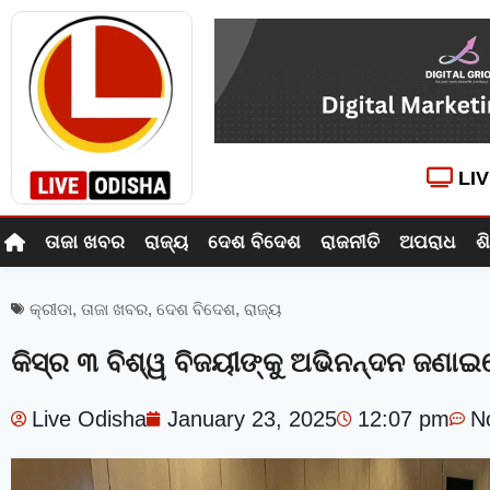
LI
ତାଜା ଖବର
ରାଜ୍ୟ
ଦେଶ ବିଦେଶ
ରାଜନୀତି
ଅପରାଧ
ଶ
କ୍ରୀଡା
,
ତାଜା ଖବର
,
ଦେଶ ବିଦେଶ
,
ରାଜ୍ୟ
କିସ୍‍ର ୩ ବିଶ୍ୱ ବିଜୟୀଙ୍କୁ ଅଭିନନ୍ଦନ ଜଣା
Live Odisha
January 23, 2025
12:07 pm
N