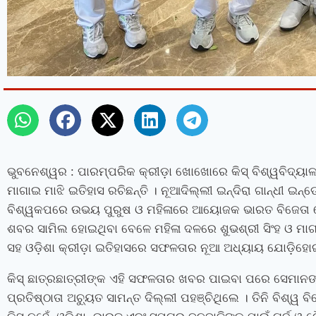
ଭୁବନେଶ୍ୱର
: ପାରମ୍ପରିକ କ୍ରୀଡ଼ା ଖୋଖୋରେ କିସ୍‍ ବିଶ୍ୱବିଦ୍ୟ
ମାଗାଇ ମାଝି ଇତିହାସ ରଚିଛନ୍ତି । ନୂଆଦିଲ୍ଲୀ ଇନ୍ଦିରା ଗାନ୍ଧୀ 
ବିଶ୍ୱକପରେ ଉଭୟ ପୁରୁଷ ଓ ମହିଳାରେ ଆୟୋଜକ ଭାରତ ବିଜେତା ହୋଇଛ
ଶବର ସାମିଲ ହୋଇଥିବା ବେଳେ ମହିଳା ଦଳରେ ଶୁଭଶ୍ରୀ ସିଂହ ଓ ମାଗ
ସହ ଓଡ଼ିଶା କ୍ରୀଡ଼ା ଇତିହାସରେ ସଫଳତାର ନୂଆ ଅଧ୍ୟାୟ ଯୋଡ଼ିହୋଇ
କିସ୍‍ ଛାତ୍ରଛାତ୍ରୀଙ୍କ ଏହି ସଫଳତାର ଖବର ପାଇବା ପରେ ସେମାନଙ୍କୁ 
ପ୍ରତିଷ୍ଠାତା ଅଚ୍ୟୁତ ସାମନ୍ତ ଦିଲ୍ଲୀ ପହଞ୍ଚିଥିଲେ । ତିନି ବିଶ୍