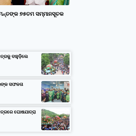
ାମନ୍ତଙ୍କ ୭୫ତମ ସମ୍ମାନସୂଚକ
ତ୍ରକୁ ବାହୁଡ଼ିଲେ
ତରଙ୍କ ସଫଳତା
ଷେତ୍ରରେ ଘୋଷଯାତ୍ରା