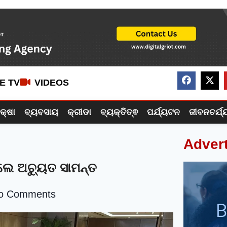
VE TV
VIDEOS
ିକ୍ଷା
ବ୍ୟବସାୟ
କ୍ରୀଡା
ବ୍ୟକ୍ତିତ୍ଵ
ପର୍ଯ୍ୟଟନ
ଜୀବନଚର୍ଯ୍
Adver
ଇଲେ ଅଚ୍ୟୁତ ସାମନ୍ତ
o Comments