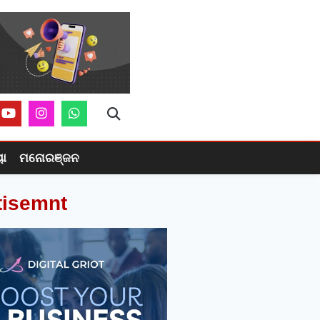
ୟା
ମନୋରଞ୍ଜନ
tisemnt