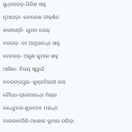
ସୁନ୍ଦରଗଡ଼-ଗିରିଶ ସାହୁ
ନୂଆପଡ଼ା- କମଲେଶ ଦୀକ୍ଷିତ
କଳାହାଣ୍ଡି- ଯୁଗଳ ପୋଢ଼
ବରଗଡ଼- ଡଃ ଅରୂପାନନ୍ଦ ସାହୁ
ଦେବଗଡ଼- ଅରୁଣ କୁମାର ସାହୁ
ଆସିକା- ବିଜୟ ସ୍ୱାଇଁ
ନବରଙ୍ଗପୁର- କୁଞ୍ଜବିହାରୀ ଦାସ
ବୌଦ୍ଧ-ପ୍ରେମାନନ୍ଦ ମିଶ୍ର
କେନ୍ଦୁଝର-ଶୁକଦେବ ମହାନ୍ତ
ମାଲକାନଗିରି-ଅଶୋକ କୁମାର ପରିଡ଼ା