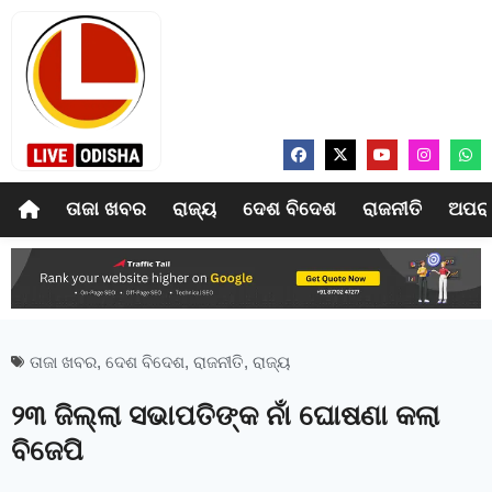
ତାଜା ଖବର
ରାଜ୍ୟ
ଦେଶ ବିଦେଶ
ରାଜନୀତି
ଅପର
ତାଜା ଖବର
,
ଦେଶ ବିଦେଶ
,
ରାଜନୀତି
,
ରାଜ୍ୟ
୨୩ ଜିଲ୍ଲା ସଭାପତିଙ୍କ ନାଁ ଘୋଷଣା କଲା
ବିଜେପି