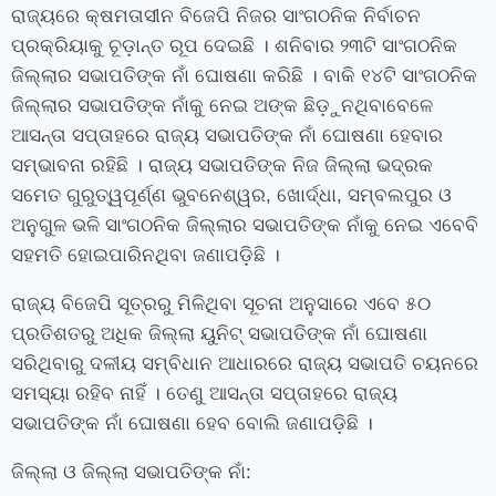
ରାଜ୍ୟରେ କ୍ଷମତାସୀନ ବିଜେପି ନିଜର ସାଂଗଠନିକ ନିର୍ବାଚନ
ପ୍ରକ୍ରିୟାକୁ ଚୂଡ଼ାନ୍ତ ରୂପ ଦେଇଛି । ଶନିବାର ୨୩ଟି ସାଂଗଠନିକ
ଜିଲ୍ଲାର ସଭାପତିଙ୍କ ନାଁ ଘୋଷଣା କରିଛି । ବାକି ୧୪ଟି ସାଂଗଠନିକ
ଜିଲ୍ଲାର ସଭାପତିଙ୍କ ନାଁକୁ ନେଇ ଅଙ୍କ ଛିଡ଼ୁନଥିବାବେଳେ
ଆସନ୍ତା ସପ୍ତାହରେ ରାଜ୍ୟ ସଭାପତିଙ୍କ ନାଁ ଘୋଷଣା ହେବାର
ସମ୍ଭାବନା ରହିଛି । ରାଜ୍ୟ ସଭାପତିଙ୍କ ନିଜ ଜିଲ୍ଲା ଭଦ୍ରକ
ସମେତ ଗୁରୁତ୍ୱପୂର୍ଣ୍ଣ ଭୁବନେଶ୍ୱର, ଖୋର୍ଦ୍ଧା, ସମ୍ବଲପୁର ଓ
ଅନୁଗୁଳ ଭଳି ସାଂଗଠନିକ ଜିଲ୍ଲାର ସଭାପତିଙ୍କ ନାଁକୁ ନେଇ ଏବେବି
ସହମତି ହୋଇପାରିନଥିବା ଜଣାପଡ଼ିଛି ।
ରାଜ୍ୟ ବିଜେପି ସୂତ୍ରରୁ ମିଳିଥିବା ସୂଚନା ଅନୁସାରେ ଏବେ ୫୦
ପ୍ରତିଶତରୁ ଅଧିକ ଜିଲ୍ଲା ୟୁନିଟ୍ ସଭାପତିଙ୍କ ନାଁ ଘୋଷଣା
ସରିଥିବାରୁ ଦଳୀୟ ସମ୍ବିଧାନ ଆଧାରରେ ରାଜ୍ୟ ସଭାପତି ଚୟନରେ
ସମସ୍ୟା ରହିବ ନାହିଁ । ତେଣୁ ଆସନ୍ତା ସପ୍ତାହରେ ରାଜ୍ୟ
ସଭାପତିଙ୍କ ନାଁ ଘୋଷଣା ହେବ ବୋଲି ଜଣାପଡ଼ିଛି ।
ଜିଲ୍ଲା ଓ ଜିଲ୍ଲା ସଭାପତିଙ୍କ ନାଁ: