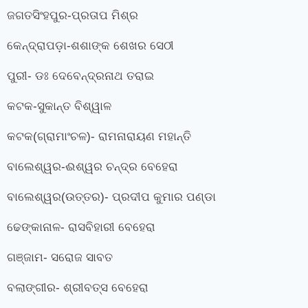
ଜଗତସିଂହପୁର-ପ୍ରତାପ ମିଶ୍ର
କେନ୍ଦ୍ରାପଡ଼ା-ଶଶାଙ୍କ ଶେଖର ସେଠୀ
ପୁରୀ- ଡଃ ଦେବେନ୍ଦ୍ରନାଥ ତରାଇ
କଟକ-ସୁକାନ୍ତ ବିଶ୍ୱାଳ
କଟକ(ଗ୍ରାମାଂଚଳ)- ରାମନାରାୟଣ ମହାନ୍ତି
ବାଲେଶ୍ୱର-ଈଶ୍ୱର ଚନ୍ଦ୍ର ବେହେରା
ବାଲେଶ୍ୱର(ଉତ୍ତର)- ପ୍ରଦୀପ କୁମାର ପଣ୍ଡା
ଢେଙ୍କାନାଳ- ରାସବିହାରୀ ବେହେରା
ଗଞ୍ଜାମ- ସରୋଜ ସାବତ
ବଲାଙ୍ଗୀର- ଶ୍ରୀବତ୍ସ ବେହେରା