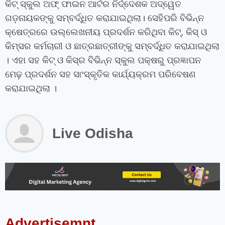
କିଟ୍ ସ୍କୁଲ ଅଫ୍ ଫାଇନ ଆର୍ଟର ନିର୍ଦ୍ଦେଶକ ଅଦ୍ୱେତ
ଗଡ଼ନାୟକଙ୍କୁ ସମ୍ବର୍ଦ୍ଧିତ କରାଯାଇଥିଲା। ସେହିପରି ବିଭିନ୍ନ
କ୍ଷେତ୍ରରେ ଉଲ୍ଲେଖନୀୟ ପ୍ରଦର୍ଶନ କରିଥିବା କିଟ୍‌
,
କିସ୍ ଓ
କିମ୍‍ସର କର୍ମଚାରୀ ଓ ଛାତ୍ରଛାତ୍ରୀଙ୍କୁ ସମ୍ବର୍ଦ୍ଧିତ କରାଯାଇଥିଲା
। ଏହା ସହ କିଟ୍ ଓ କିସ୍‌ର ବିଭିନ୍ନ ସ୍କୁଲ ପକ୍ଷରୁ ପ୍ରଜ୍ଞାପନ
ମେଢ଼ ପ୍ରଦର୍ଶନ ସହ ସାଂସ୍କୃତିକ କାର୍ଯ୍ୟକ୍ରମ ପରିବେଷଣ
କରାଯାଇଥିଲା ।
Live Odisha
instagram bio for boys stylish font
instagram vip bio
instagram stylish bio
stylish bio for instagram
sanskrit bio for instagram
instagram bio in punjabi
instagram bio in hindi
rajput bio for instagram
facebook page name ideas
facebook status in hindi
Advertisemnt