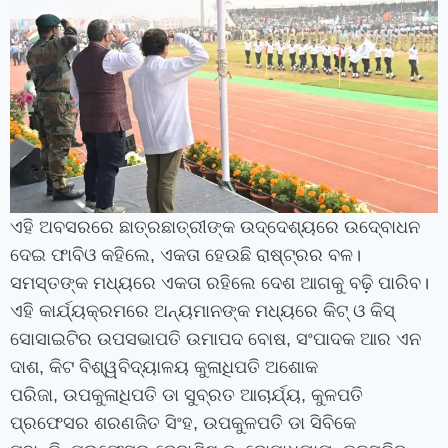
ଏହି ଅବସରରେ ଛାତ୍ରଛାତ୍ରୀଙ୍କ ଉଦ୍ଦେଶ୍ୟରେ ଉଦ୍‍ବୋଧନ
ଦେଇ ଫାବିଓ କହିଲେ
,
ଏକତା ହେଉଛି ରାଷ୍ଟ୍ରର ବଳ।
ସମସ୍ତଙ୍କ ମଧ୍ୟରେ ଏକତା ରହିଲେ ଦେଶ ଆଗକୁ ବଢ଼ି ପାରିବ।
ଏହି କାର୍ଯ୍ୟକ୍ରମରେ ଅନ୍ୟମାନଙ୍କ ମଧ୍ୟରେ କିଟ୍ ଓ କିସ୍
ସୋସାଇଟିର ଉପସଭାପତି ଉମାପଦ ବୋଷ
,
ସଂପାଦକ ଆର ଏନ
ଦାଶ
,
କିଟ ବିଶ୍ୱବିଦ୍ୟାଳୟ କୁଳାଧିପତି ଅଶୋକ
ପରିଜା
,
ଉପକୁଳାଧିପତି ଡା ସୁବ୍ରତ ଆଚାର୍ଯ୍ୟ
,
କୁଳପତି
ପ୍ରଫେସର ଶରଣଜିତ ସିଂହ
,
ଉପକୁଳପତି ଡା ସିବିକେ