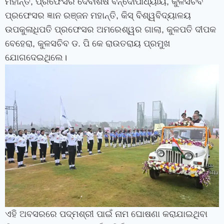
ମହାନ୍ତି
,
ପ୍ରଫେସର ଦେବାଶିଷ ବନ୍ଦୋପାଧ୍ୟାୟ
,
କୁଳସଚିବ
ପ୍ରଫେସର ଜ୍ଞାନ ରଞ୍ଜନ ମହାନ୍ତି
,
କିସ୍ ବିଶ୍ୱବିଦ୍ୟାଳୟ
ଉପକୁଳାଧିପତି ପ୍ରଫେସର ଅମରେଶ୍ୱର ଗାଲା
,
କୁଳପତି ଦୀପକ
ବେହେରା
,
କୁଳସଚିବ ଡ. ପି କେ ରାଉତରାୟ ପ୍ରମୁଖ
ଯୋଗଦେଇଥିଲେ।
ଏହି ଅବସରରେ ପଦ୍ମଶ୍ରୀ ପାଇଁ ନାମ ଘୋଷଣା କରାଯାଇଥିବା