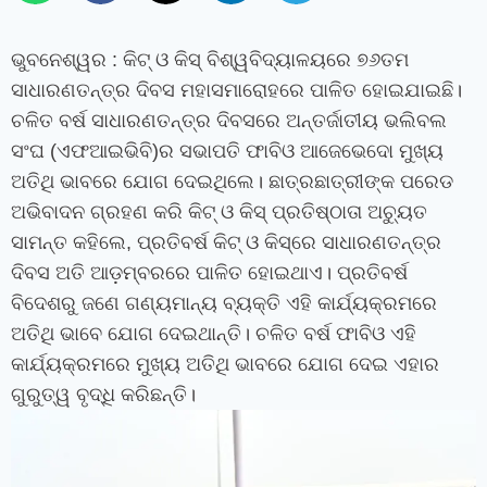
ଭୁବନେଶ୍ୱର
: କିଟ୍ ଓ କିସ୍ ବିଶ୍ୱବିଦ୍ୟାଳୟରେ ୭୬ତମ
ସାଧାରଣତନ୍ତ୍ର ଦିବସ ମହାସମାରୋହରେ ପାଳିତ ହୋଇଯାଇଛି।
ଚଳିତ ବର୍ଷ ସାଧାରଣତନ୍ତ୍ର ଦିବସରେ ଅନ୍ତର୍ଜାତୀୟ ଭଲିବଲ
ସଂଘ (ଏଫଆଇଭିବି)ର ସଭାପତି ଫାବିଓ ଆଜେଭେଦୋ ମୁଖ୍ୟ
ଅତିଥି ଭାବରେ ଯୋଗ ଦେଇଥିଲେ।
ଛାତ୍ରଛାତ୍ରୀଙ୍କ ପରେଡ
ଅଭିବାଦନ ଗ୍ରହଣ କରି କିଟ୍ ଓ କିସ୍ ପ୍ରତିଷ୍ଠାତା ଅଚ୍ୟୁତ
ସାମନ୍ତ କହିଲେ
,
ପ୍ରତିବର୍ଷ କିଟ୍ ଓ କିସ୍‌ରେ ସାଧାରଣତନ୍ତ୍ର
ଦିବସ ଅତି ଆଡ଼ମ୍ବରରେ ପାଳିତ ହୋଇଥାଏ। ପ୍ରତିବର୍ଷ
ବିଦେଶରୁ ଜଣେ ଗଣ୍ୟମାନ୍ୟ ବ୍ୟକ୍ତି ଏହି କାର୍ଯ୍ୟକ୍ରମରେ
ଅତିଥି ଭାବେ ଯୋଗ ଦେଇଥାନ୍ତି। ଚଳିତ ବର୍ଷ ଫାବିଓ ଏହି
କାର୍ଯ୍ୟକ୍ରମରେ ମୁଖ୍ୟ ଅତିଥି ଭାବରେ ଯୋଗ ଦେଇ ଏହାର
ଗୁରୁତ୍ୱ ବୃଦ୍ଧି କରିଛନ୍ତି।