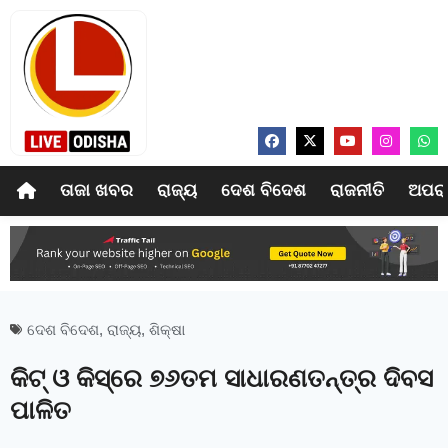
ତାଜା ଖବର
ରାଜ୍ୟ
ଦେଶ ବିଦେଶ
ରାଜନୀତି
ଅପର
ଦେଶ ବିଦେଶ
,
ରାଜ୍ୟ
,
ଶିକ୍ଷା
କିଟ୍ ଓ କିସ୍‌ରେ ୭୬ତମ ସାଧାରଣତନ୍ତ୍ର ଦିବସ
ପାଳିତ