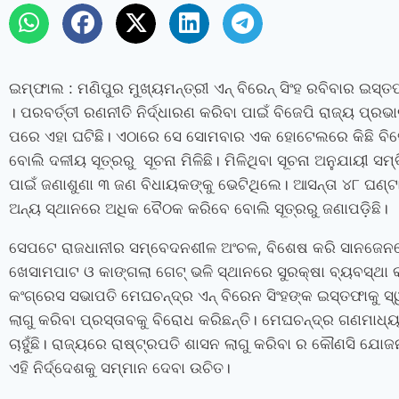
ଇମ୍ଫାଲ : ମଣିପୁର ମୁଖ୍ୟମନ୍ତ୍ରୀ ଏନ୍ ବିରେନ୍ ସିଂହ ରବିବାର ଇସ
। ପରବର୍ତ୍ତୀ ରଣନୀତି ନିର୍ଦ୍ଧାରଣ କରିବା ପାଇଁ ବିଜେପି ରାଜ୍ୟ ପ୍
ପରେ ଏହା ଘଟିଛି। ଏଠାରେ ସେ ସୋମବାର ଏକ ହୋଟେଲରେ କିଛି ବିଜ
ମିଳିଥିବା ସୂଚନା ଅନୁଯାୟୀ ସମ୍ବ
ବୋଲି ଦଳୀୟ ସୂତ୍ରରୁ ସୂଚନା ମିଳିଛି।
ପାଇଁ ଜଣାଶୁଣା ୩ ଜଣ ବିଧାୟକଙ୍କୁ ଭେଟିଥିଲେ। ଆସନ୍ତା ୪୮ ଘଣ୍ଟା
ଅନ୍ୟ ସ୍ଥାନରେ ଅଧିକ ବୈଠକ କରିବେ ବୋଲି ସୂତ୍ରରୁ ଜଣାପଡ଼ିଛି।
ସେପଟେ ରାଜଧାନୀର ସମ୍ବେଦନଶୀଳ ଅଂଚଳ, ବିଶେଷ କରି ସାନଜେନ
ଖେସାମପାଟ ଓ କାଙ୍ଗଲା ଗେଟ୍ ଭଳି ସ୍ଥାନରେ ସୁରକ୍ଷା ବ୍ୟବସ୍ଥା କ
କଂଗ୍ରେସ ସଭାପତି ମେଘଚନ୍ଦ୍ର ଏନ୍ ବିରେନ ସିଂହଙ୍କ ଇସ୍ତଫାକୁ ସ
ଲାଗୁ କରିବା ପ୍ରସ୍ତାବକୁ ବିରୋଧ କରିଛନ୍ତି। ମେଘଚନ୍ଦ୍ର ଗଣମାଧ୍
ଚାହୁଁଛି। ରାଜ୍ୟରେ ରାଷ୍ଟ୍ରପତି ଶାସନ ଲାଗୁ କରିବା ର କୌଣସି ଯ
ଏହି ନିର୍ଦ୍ଦେଶକୁ ସମ୍ମାନ ଦେବା ଉଚିତ।