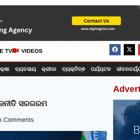
VE TV
VIDEOS
ିକ୍ଷା
ବ୍ୟବସାୟ
କ୍ରୀଡା
ବ୍ୟକ୍ତିତ୍ଵ
ପର୍ଯ୍ୟଟନ
ଜୀବନଚର୍ଯ୍
Adver
ରାଜନୀତି ସରଗରମ
o Comments