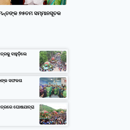
ାମନ୍ତଙ୍କ ୭୫ତମ ସମ୍ମାନସୂଚକ
ତ୍ରକୁ ବାହୁଡ଼ିଲେ
ତରଙ୍କ ସଫଳତା
ଷେତ୍ରରେ ଘୋଷଯାତ୍ରା