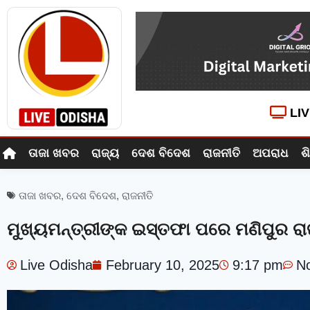
LI
ତାଜା ଖବର
ରାଜ୍ୟ
ଦେଶ ବିଦେଶ
ରାଜନୀତି
ଅପରାଧ
ଶ
ତାଜା ଖବର
,
ଦେଶ ବିଦେଶ
,
ରାଜନୀତି
ମୁଖ୍ୟମନ୍ତ୍ରୀଙ୍କ ଇସ୍ତଫା ପରେ ମଣିପୁର 
Live Odisha
February 10, 2025
9:17 pm
N