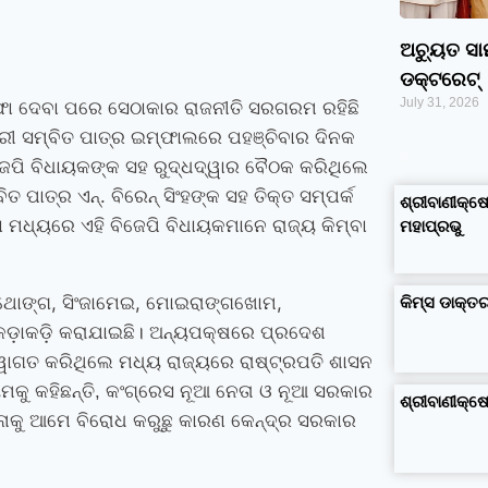
ଅଚ୍ୟୁତ ସ
ଡକ୍ଟରେଟ୍‌
July 31, 2026
୍ତଫା ଦେବା ପରେ ସେଠାକାର ରାଜନୀତି ସରଗରମ ରହିଛି
ରଭାରୀ ସମ୍ବିତ ପାତ୍ର ଇମ୍ଫାଲରେ ପହଞ୍ଚିବାର ଦିନକ
google maps alternative
excel formula generator
disadvantages and advantages of computer
େପି ବିଧାୟକଙ୍କ ସହ ରୁଦ୍ଧଦ୍ୱାର ବୈଠକ କରିଥିଲେ
business ideas in kolkata
business ideas in assam
business ideas in gujarat
dropshipping suppliers india
IT Companies in Madurai
ିତ ପାତ୍ର ଏନ୍. ବିରେନ୍ ସିଂହଙ୍କ ସହ ତିକ୍ତ ସମ୍ପର୍କ
ଶ୍ରୀବାଣୀକ୍ଷେ
 ମଧ୍ୟରେ ଏହି ବିଜେପି ବିଧାୟକମାନେ ରାଜ୍ୟ କିମ୍ବା
ମହାପ୍ରଭୁ
ଥୋଙ୍ଗ, ସିଂଜାମେଇ, ମୋଇରାଙ୍ଗଖୋମ,
କିମ୍‍ସ ଡାକ୍
ଡ଼ାକଡ଼ି କରାଯାଇଛି।
ଅନ୍ୟପକ୍ଷରେ ପ୍ରଦେଶ
୍ୱାଗତ କରିଥିଲେ ମଧ୍ୟ ରାଜ୍ୟରେ ରାଷ୍ଟ୍ରପତି ଶାସନ
ୟମକୁ କହିଛନ୍ତି, କଂଗ୍ରେସ ନୂଆ ନେତା ଓ ନୂଆ ସରକାର
ଶ୍ରୀବାଣୀକ୍
ୋଜନାକୁ ଆମେ ବିରୋଧ କରୁଛୁ କାରଣ କେନ୍ଦ୍ର ସରକାର