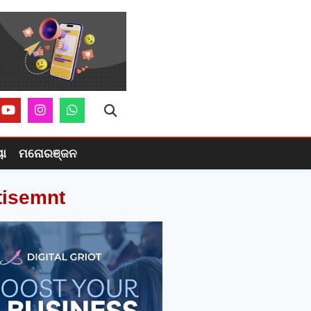
ୟା
ମନୋରଞ୍ଜନ
tisemnt