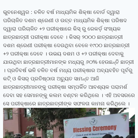
ଭୁବନେଶ୍ୱର : ଚଳିତ ବର୍ଷ ମାଧ୍ୟମିକ ଶିକ୍ଷା ବୋର୍ଡ ଦ୍ୱାରା
ପରିଚାଳିତ ଦଶମ ଶ୍ରେଣୀ ଓ ଉଚ୍ଚ ମାଧ୍ୟମିକ ଶିକ୍ଷା ପରିଷଦ
ଦ୍ୱାରା ପରିଚାଳିତ +୨ ପରୀକ୍ଷାରେ କିସ୍‍ ରୁ ରେକର୍ଡ଼ ସଂଖ୍ୟକ
ଛାତ୍ରଛାତ୍ରୀ ପରୀକ୍ଷା ଦେବେ । କିସର୍‍ ୨୦୦୦ ଛାତ୍ରଛାତ୍ରୀ
ଦଶମ ଶ୍ରେଣୀ ପରୀକ୍ଷା ଦେଉଥିବା ବେଳେ ୧୯୦୦ ଛାତ୍ରଛାତ୍ରୀ
+୨ ପରୀକ୍ଷା ଦେବେ । ଉଭୟ ଦଶମ ଓ +୨ ପରୀକ୍ଷା ଦେବାକୁ
ଯାଉଥିବା ଛାତ୍ରଛାତ୍ରୀମାନଙ୍କ ମଧ୍ୟରୁ ୬୦% ହେଉଛନ୍ତି ଛାତ୍ରୀ
। ପ୍ରତିବର୍ଷ ଭଳି ଚଳିତ ବର୍ଷ ମଧ୍ୟ ପରୀକ୍ଷାର ଅବ୍ୟବହିତ ପୂର୍ବରୁ
କଟି୍‍ ଓ କିସର୍‍ ପ୍ରତିଷ୍ଠାତା ଅଚ୍ୟୁତ ସାମନ୍ତ ଆଜି
ଛାତ୍ରଛାତ୍ରୀମାନଙ୍କୁ ପରୀକ୍ଷା ସମ୍ପର୍କିତ ଆବଶ୍ୟକ ପରାମର୍ଶ
ଦେବା ସହ ସେମାନଙ୍କୁ କଲମ ବଣ୍ଟନ କରିଥିଲେ । ଏହି ଅବସରରେ
ସେ ପରୀକ୍ଷାରେ ଛାତ୍ରଛାତ୍ରୀଙ୍କ ସଫଳତା କାମନା କରିଥିଲେ ।