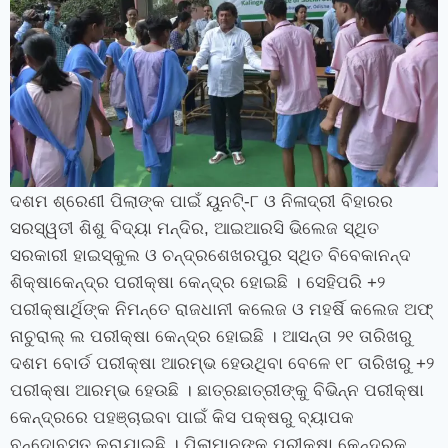
ଦଶମ ଶ୍ରେଣୀ ପିଲାଙ୍କ ପାଇଁ ୟୁନଟି୍‍-୮ ଓ ନିଳାଦ୍ରୀ ବିହାରର
ସରସ୍ୱତୀ ଶିଶୁ ବିଦ୍ୟା ମନ୍ଦିର, ଆଇଆରସି ଭିଲେଜ ସ୍ଥିତ
ସରକାରୀ ହାଇସ୍କୁଲ ଓ ଚନ୍ଦ୍ରଶେଖରପୁର ସ୍ଥିତ ବିବେକାନନ୍ଦ
ଶିକ୍ଷାକେନ୍ଦ୍ର ପରୀକ୍ଷା କେନ୍ଦ୍ର ହୋଇଛି । ସେହିପରି +୨
ପରୀକ୍ଷାର୍ଥିଙ୍କ ନିମନ୍ତେ ରାଜଧାନୀ କଲେଜ ଓ ମହର୍ଷି କଲେଜ ଅଫ୍‍
ନାଚୁରାଲ୍‍ ଲ ପରୀକ୍ଷା କେନ୍ଦ୍ର ହୋଇଛି । ଆସନ୍ତା ୨୧ ତାରିଖରୁ
ଦଶମ ବୋର୍ଡ ପରୀକ୍ଷା ଆରମ୍ଭ ହେଉଥିବା ବେଳେ ୧୮ ତାରିଖରୁ +୨
ପରୀକ୍ଷା ଆରମ୍ଭ ହେଉଛି । ଛାତ୍ରଛାତ୍ରୀଙ୍କୁ ବିଭିନ୍ନ ପରୀକ୍ଷା
କେନ୍ଦ୍ରରେ ପହଞ୍ଚାଇବା ପାଇଁ କିସ ପକ୍ଷରୁ ବ୍ୟାପକ
ବନ୍ଦୋବସ୍ତ କରାଯାଇଛି । ପିଲାମାନଙ୍କୁ ପରୀକ୍ଷା କେନ୍ଦ୍ରକୁ