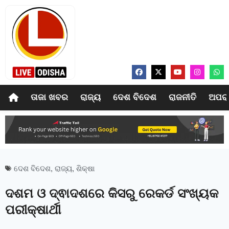
ତାଜା ଖବର
ରାଜ୍ୟ
ଦେଶ ବିଦେଶ
ରାଜନୀତି
ଅପର
ଦେଶ ବିଦେଶ
,
ରାଜ୍ୟ
,
ଶିକ୍ଷା
ଦଶମ ଓ ଦ୍ଵାଦଶରେ କିସରୁ ରେକର୍ଡ ସଂଖ୍ୟକ
ପରୀକ୍ଷାର୍ଥୀ