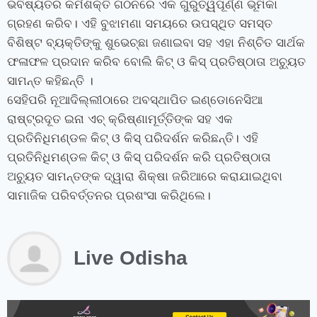
ଭବିଷ୍ୟତର କର୍ମଶକ୍ତି ଗଠନରେ ଏକ ଗୁରୁତ୍ୱପୂର୍ଣ୍ଣ ଭୂମିକା
ଗ୍ରହଣ କରିବ। ଏହି ବୁଝାମଣା ସମୟରେ ଉପସ୍ଥିତ ସମସ୍ତ
ବିଶିଷ୍ଟ ବ୍ୟକ୍ତିଙ୍କୁ ଶୁଭେଚ୍ଛା ଜଣାଇବା ସହ ଏହା ନିଶ୍ଚିତ ସାର୍ଥକ
ଫଳାଫଳ ପ୍ରଦାନ କରିବ ବୋଲି କିଟ୍‍ ଓ କିସ୍‍ ପ୍ରତିଷ୍ଠାତା ଅଚ୍ୟୁତ
ସାମନ୍ତ କହିଛନ୍ତି ।
ସେହିପରି ନୂଆଦିଲ୍ଲୀଠାରେ ଅବସ୍ଥାପିତ ଇଣ୍ଡୋନେସିଆ
ରାଷ୍ଟ୍ରଦୂତ ଇନା ଏଚ୍‍ କ୍ରିଷ୍ଣାମୂର୍ତ୍ତିଙ୍କ ସହ ଏକ
ପ୍ରତିନିଧିମଣ୍ଡଳ କିଟ୍‍ ଓ କିସ୍‍ ପରିଦର୍ଶନ କରିଛନ୍ତି। ଏହି
ପ୍ରତିନିଧିମଣ୍ଡଳ କିଟ୍‍ ଓ କିସ୍‍ ପରିଦର୍ଶନ କରି ପ୍ରତିଷ୍ଠାତା
ଅଚ୍ୟୁତ ସାମନ୍ତଙ୍କ ଦ୍ୱାରା ଶିକ୍ଷା ଜରିଆରେ କରାଯାଇଥିବା
ସାମାଜିକ ପରିବର୍ତ୍ତନର ପ୍ରଶଂସା କରିଥିଲେ।
Live Odisha