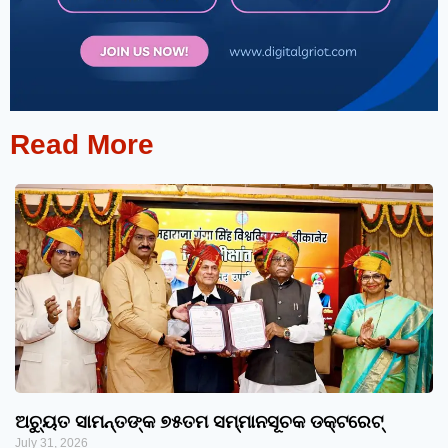
Read More
ଅଚ୍ୟୁତ ସାମନ୍ତଙ୍କ ୭୫ତମ ସମ୍ମାନସୂଚକ ଡକ୍ଟରେଟ୍‌
July 31, 2026