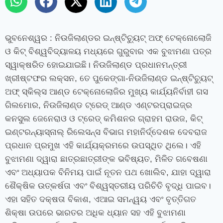
ଭୁବନେଶ୍ୱର : ନିଉଜିଲାଣ୍ଡର ଇନ୍‍ଷ୍ଟିଚ୍ୟୁଟ୍‍ ଅଫ୍‍ ଟେକ୍ନୋଲୋଜି
ଓ କିଟ୍‍ ବିଶ୍ୱବିଦ୍ୟାଳୟ ମଧ୍ୟରେ ଗୁରୁବାର ଏକ ବୁଝାମଣା ପତ୍ର
ସ୍ୱାକ୍ଷରିତ ହୋଇଯାଇଛି। ନିଉଜିଲାଣ୍ଡ ପ୍ରଧାନମନ୍ତ୍ରୀ
ଖ୍ରୀଷ୍ଟଫର ଲକ୍‍ସନ, ତେ ପୁକେଙ୍ଗା-ନିଉଜିଲାଣ୍ଡ ଇନ୍‍ଷ୍ଟିଚ୍ୟୁଟ୍‍
ଅଫ୍‍ ସ୍କିଲ୍‍ସ ଆଣ୍ଡ ଟେକ୍ନୋଲୋଜିର ମୁଖ୍ୟ କାର୍ଯ୍ୟନିର୍ବାହୀ ଗସ
ଗିଲମୋର, ନିଉଜିଲାଣ୍ଡ ଟ୍ରେଡ୍‍ ଆଣ୍ଡ ଏଣ୍ଟରପ୍ରାଇଜ୍ର
କନସୁଲ ଜେନେରାଓ ଓ ଟ୍ରେଡ୍‍ କମିଶନର ଗ୍ରାହମ ରାଉଜ, କିଟ୍‍
ଇଣ୍ଟରନ୍ୟାସ୍‍ନାଲ୍‍ ରିଲେସନ୍‍ସ ବିଭାଗ ମହାନିର୍ଦ୍ଦେଶକ ଦେବରାଜ
ପ୍ରଧାନ ପ୍ରମୁଖ ଏହି କାର୍ଯ୍ୟକ୍ରମରେ ଉପସ୍ଥିତ ଥିଲେ। ଏହି
ବୁଝାମଣା ଦ୍ୱାରା ଛାତ୍ରଛାତ୍ରୀଙ୍କ ଭବିଷ୍ୟତ, ମିଳିତ ଗବେଷଣା
ଏବଂ ଅଧ୍ୟାପକ ବିନିମୟ ପାଇଁ ନୂତନ ପଥ ଖୋଲିବ, ଯାହା ଦ୍ୱାରା
ଶୈକ୍ଷିକ ଉତ୍କର୍ଷତା ଏବଂ ବିଶ୍ୱସ୍ତରୀୟ ପରିଚିତି ବୃଦ୍ଧି ପାଇବ।
ଏହା ସହିତ ଦକ୍ଷତା ବିକାଶ, ଏଆଇ ସମନ୍ୱୟ ଏବଂ ବୃତ୍ତିଗତ
ଶିକ୍ଷା ଉପରେ ଭାରତର ଅଧିକ ଧ୍ୟାନ ସହ ଏହି ବୁଝାମଣା