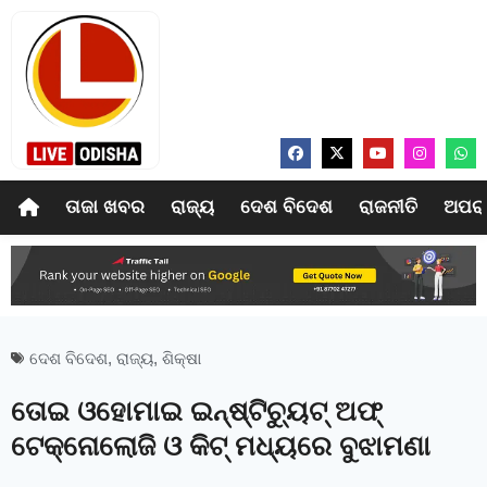
ତାଜା ଖବର
ରାଜ୍ୟ
ଦେଶ ବିଦେଶ
ରାଜନୀତି
ଅପର
ଦେଶ ବିଦେଶ
,
ରାଜ୍ୟ
,
ଶିକ୍ଷା
ତୋଇ ଓହୋମାଇ ଇନ୍‍ଷ୍ଟିଚ୍ୟୁଟ୍‍ ଅଫ୍‍
ଟେକ୍ନୋଲୋଜି ଓ କିଟ୍‍ ମଧ୍ୟରେ ବୁଝାମଣା